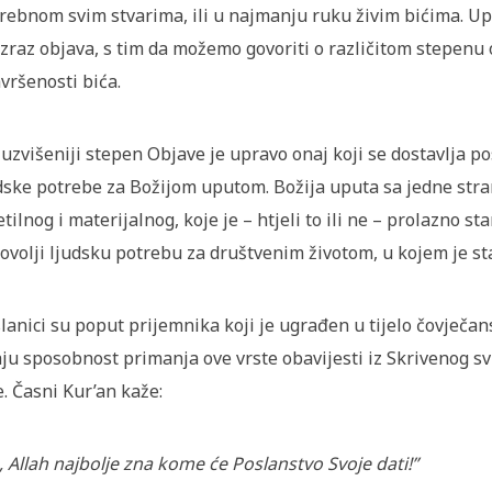
rebnom svim stvarima, ili u najmanju ruku živim bićima. Up
izraz objava, s tim da možemo govoriti o različitom stepenu 
vršenosti bića.
uzvišeniji stepen Objave je upravo onaj koji se dostavlja p
dske potrebe za Božijom uputom. Božija uputa sa jedne stran
etilnog i materijalnog, koje je – htjeli to ili ne – prolazno s
ovolji ljudsku potrebu za društvenim životom, u kojem je st
lanici su poput prijemnika koji je ugrađen u tijelo čovječans
ju sposobnost primanja ove vrste obavijesti iz Skrivenog s
e. Časni Kur’an kaže:
, Allah najbolje zna kome će Poslanstvo Svoje dati!”