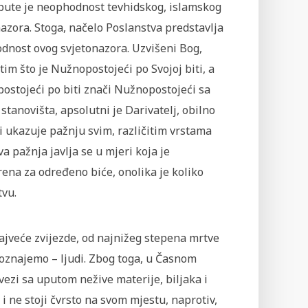
pute je neophodnost tevhidskog, islamskog
azora. Stoga, načelo Poslanstva predstavlja
dnost ovog svjetonazora. Uzvišeni Bog,
im što je Nužnopostojeći po Svojoj biti, a
ostojeći po biti znači Nužnopostojeći sa
stanovišta, apsolutni je Darivatelj, obilno
i ukazuje pažnju svim, različitim vrstama
va pažnja javlja se u mjeri koja je
ena za određeno biće, onolika je koliko
tvu.
ajveće zvijezde, od najnižeg stepena mrtve
 poznajemo – ljudi. Zbog toga, u Časnom
 vezi sa uputom nežive materije, biljaka i
i ne stoji čvrsto na svom mjestu, naprotiv,