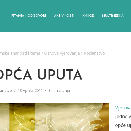
PITANJA I ODGOVORI
AKTIVNOSTI
KNJIGE
MULTIMEDIJA
amske znanosti i teme
•
Osnove vjerovanja
•
Poslanstvo
OPĆA UPUTA
lanstvo
13 Aprila, 2011
3 min čitanja
Vjerov
jedne v
opće u