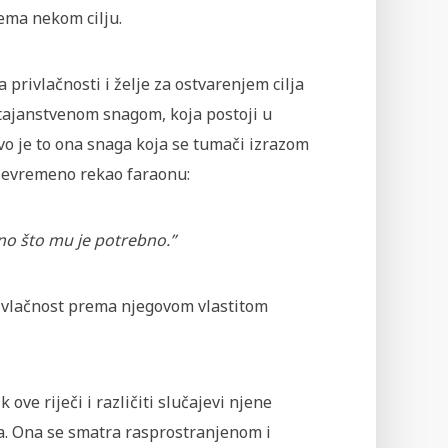
rema nekom cilju.
 privlačnosti i želje za ostvarenjem cilja
 tajanstvenom snagom, koja postoji u
vo je to ona snaga koja se tumači izrazom
jevremeno rekao faraonu:
no što mu je potrebno.”
 privlačnost prema njegovom vlastitom
ove riječi i različiti slučajevi njene
a. Ona se smatra rasprostranjenom i