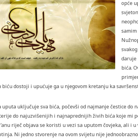
opće u
svjeton
neopho
samim t
Nužnop
svakog 
daruje 
bića. O
primjer
 biću dostoji i upućuje ga u njegovom kretanju ka savršens
 uputa uključuje sva bića, počevši od najmanje čestice do n
erije do najuzvišenijih i najnaprednijih živih bića koje mi
’anu riječ objava se koristi u vezi sa uputom čovjeka, ali i u
otinja. Ni jedno stvorenje na ovom svijetu nije jednoobrazno 