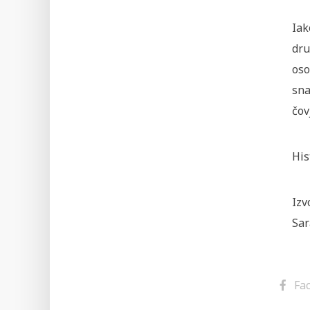
Iak
dru
oso
sna
čov
His
Izv
Sar
Fa