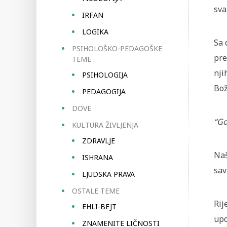
sva
IRFAN
LOGIKA
Sa 
PSIHOLOŠKO-PEDAGOŠKE
pre
TEME
nji
PSIHOLOGIJA
Bož
PEDAGOGIJA
DOVE
“Go
KULTURA ŽIVLJENJA
ZDRAVLJE
Naš
ISHRANA
sav
LJUDSKA PRAVA
OSTALE TEME
Rij
EHLI-BEJT
upo
ZNAMENITE LIČNOSTI