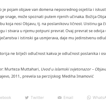
o je pojam objave van domena neposrednog osjetila i iskust
ge snage, može spoznati putem njenih učinaka. Božija Obja
bu koja nosi Objavu, tj. na poslanikovu ličnost. Uistinu ga 
gu i stvara u njemu potpuni prevrat. Ovaj prevrat se odvija
ječanstva i istinski ga usmjerava, daje mu jedinstvenu odlu
torija ne bilježi odlučnost kakva je odlučnost poslanika i o
or: Murteza Muttahari,
Uvod u islamski svjetonazor – Objava
ajevo, 2011., prevela sa perzijskog: Mediha Imamović
cebook
Twitter
Email
Whats