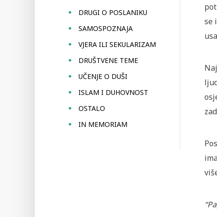
pot
DRUGI O POSLANIKU
se 
SAMOSPOZNAJA
usa
VJERA ILI SEKULARIZAM
DRUŠTVENE TEME
Naj
UČENJE O DUŠI
lju
ISLAM I DUHOVNOST
osj
OSTALO
zad
IN MEMORIAM
Pos
ima
viš
“Pa