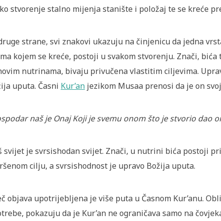
ko stvorenje stalno mijenja stanište i položaj te se kreće p
druge strane, svi znakovi ukazuju na činjenicu da jedna vrsta
ma kojem se kreće, postoji u svakom stvorenju. Znači, bića
hovim nutrinama, bivaju privučena vlastitim ciljevima. Upra
ija uputa. Časni
Kur’an
jezikom Musaa prenosi da je on svo
spodar naš je Onaj Koji je svemu onom što je stvorio dao o
 svijet je svrsishodan svijet. Znači, u nutrini bića postoji
ršenom cilju, a svrsishodnost je upravo Božija uputa.
eč objava upotrijebljena je više puta u Časnom Kur’anu. Oblik 
trebe, pokazuju da je Kur’an ne ograničava samo na čovjek