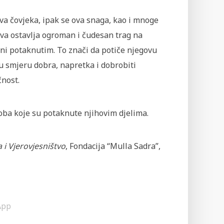
va čovjeka, ipak se ova snaga, kao i mnoge
va ostavlja ogroman i čudesan trag na
čini potaknutim. To znači da potiče njegovu
 u smjeru dobra, napretka i dobrobiti
čnost.
soba koje su potaknute njihovim djelima.
 i Vjerovjesništvo
, Fondacija “Mulla Sadra”,
App