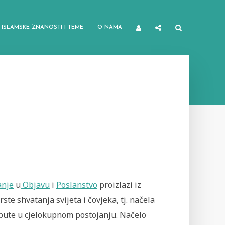
ISLAMSKE ZNANOSTI I TEME
O NAMA
anje
u
Objavu
i
Poslanstvo
proizlazi iz
rste shvatanja svijeta i čovjeka, tj. načela
pute u cjelokupnom postojanju. Načelo