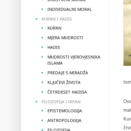
INDIVIDUALNI MORAL
KUR’AN I HADIS
KUR’AN
MJERA MUDROSTI
HADIS
MUDROSTI VJEROVJESNIKA
ISLAMA
PREDAJE S MIRADŽA
tom
KLJUČEVI ŽIVOTA
ČETRDESET HADISA
Ova
FILOZOFIJA I IRFAN
mat
EPISTEMOLOGIJA
Kur
ANTROPOLOGIJA
živ
FILOZOFIJA