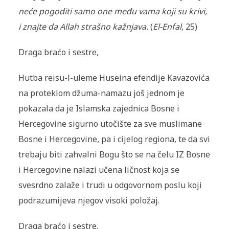
neće pogoditi samo one među vama koji su krivi,
i znajte da Allah strašno kažnjava.
(
El-Enfal
, 25)
Draga braćo i sestre,
Hutba reisu-l-uleme Huseina efendije Kavazovića
na proteklom džuma-namazu još jednom je
pokazala da je Islamska zajednica Bosne i
Hercegovine sigurno utočište za sve muslimane
Bosne i Hercegovine, pa i cijelog regiona, te da svi
trebaju biti zahvalni Bogu što se na čelu IZ Bosne
i Hercegovine nalazi učena ličnost koja se
svesrdno zalaže i trudi u odgovornom poslu koji
podrazumijeva njegov visoki položaj.
Draga braćo i sestre,