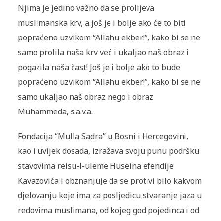
Njima je jedino važno da se prolijeva
muslimanska krv, a još je i bolje ako će to biti
popraćeno uzvikom “Allahu ekber!”, kako bi se ne
samo prolila naša krv već i ukaljao naš obraz i
pogazila naša čast! Još je i bolje ako to bude
popraćeno uzvikom “Allahu ekber!”, kako bi se ne
samo ukaljao naš obraz nego i obraz
Muhammeda, s.a.v.a.
Fondacija “Mulla Sadra” u Bosni i Hercegovini,
kao i uvijek dosada, izražava svoju punu podršku
stavovima reisu-l-uleme Huseina efendije
Kavazovića i obznanjuje da se protivi bilo kakvom
djelovanju koje ima za posljedicu stvaranje jaza u
redovima muslimana, od kojeg god pojedinca i od