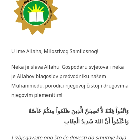
U ime Allaha, Milostivog Samilosnog!
Neka je slava Allahu, Gospodaru svjetova i neka
je Allahov blagoslov predvodniku našem
Muhammedu, porodici njegovoj čistoj i drugovima
njegovim plemenitim!
وَاتَّقُواْ فِتْنَةً لاَّ تُصِيبَنَّ الَّذِينَ ظَلَمُواْ مِنكُمْ خَآصَّةً
وَاعْلَمُواْ أَنَّ اللهَ شَدِيدُ الْعِقَابِ
I izbjegavajte ono što će dovesti do smutnje koja