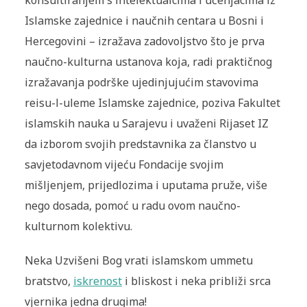
konsultiranjem s intelektualcima i učenjacima iz
Islamske zajednice i naučnih centara u Bosni i
Hercegovini – izražava zadovoljstvo što je prva
naučno-kulturna ustanova koja, radi praktičnog
izražavanja podrške ujedinjujućim stavovima
reisu-l-uleme Islamske zajednice, poziva Fakultet
islamskih nauka u Sarajevu i uvaženi Rijaset IZ
da izborom svojih predstavnika za članstvo u
savjetodavnom vijeću Fondacije svojim
mišljenjem, prijedlozima i uputama pruže, više
nego dosada, pomoć u radu ovom naučno-
kulturnom kolektivu.
Neka Uzvišeni Bog vrati islamskom ummetu
bratstvo,
iskrenost
i bliskost i neka približi srca
vjernika jedna drugima!