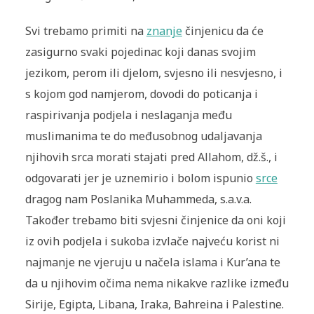
Svi trebamo primiti na
znanje
činjenicu da će
zasigurno svaki pojedinac koji danas svojim
jezikom, perom ili djelom, svjesno ili nesvjesno, i
s kojom god namjerom, dovodi do poticanja i
raspirivanja podjela i neslaganja među
muslimanima te do međusobnog udaljavanja
njihovih srca morati stajati pred Allahom, dž.š., i
odgovarati jer je uznemirio i bolom ispunio
srce
dragog nam Poslanika Muhammeda, s.a.v.a.
Također trebamo biti svjesni činjenice da oni koji
iz ovih podjela i sukoba izvlače najveću korist ni
najmanje ne vjeruju u načela islama i Kur’ana te
da u njihovim očima nema nikakve razlike između
Sirije, Egipta, Libana, Iraka, Bahreina i Palestine.