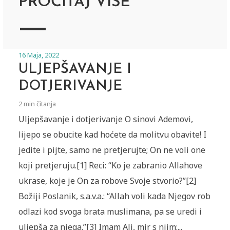
PROČITAJ VIŠE
16 Maja, 2022
ULJEPŠAVANJE I
DOTJERIVANJE
2 min čitanja
Uljepšavanje i dotjerivanje O sinovi Ademovi,
lijepo se obucite kad hoćete da molitvu obavite! I
jedite i pijte, samo ne pretjerujte; On ne voli one
koji pretjeruju.[1] Reci: “Ko je zabranio Allahove
ukrase, koje je On za robove Svoje stvorio?”[2]
Božiji Poslanik, s.a.v.a.: “Allah voli kada Njegov rob
odlazi kod svoga brata muslimana, pa se uredi i
uljepša za njega.”[3] Imam Ali, mir s njim:...