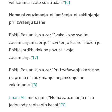
velikanima i zato su stradali.’”
[6]
Nema ni zauzimanja, ni jamčenja, ni zaklinjanja
pri izvršenju kazne
Božiji Poslanik, s.a.v.a.: “Svako ko se svojim
zauzimanjem ispriječi izvršenju kazne izložen je
Božijoj srdžbi dok ne povuče svoje
zauzimanje.”
[7]
Božiji Poslanik, s.a.v.a.: “Pri izvršavanju kazne se
ne prima ni zauzimanje, ni jamčenje, ni
zaklinjanje.”
[8]
Imam Ali
, mir s njim: “Nema zauzimanja ni za
jednu od propisanih kazni.”
[9]