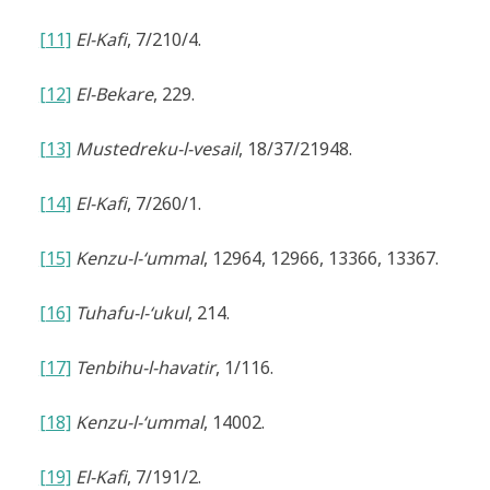
[11]
El-Kafi
, 7/210/4.
[12]
El-Bekare
, 229.
[13]
Mustedreku-l-vesail
, 18/37/21948.
[14]
El-Kafi
, 7/260/1.
[15]
Kenzu-l-‘ummal
, 12964, 12966, 13366, 13367.
[16]
Tuhafu-l-‘ukul
, 214.
[17]
Tenbihu-l-havatir
, 1/116.
[18]
Kenzu-l-‘ummal
, 14002.
[19]
El-Kafi
, 7/191/2.