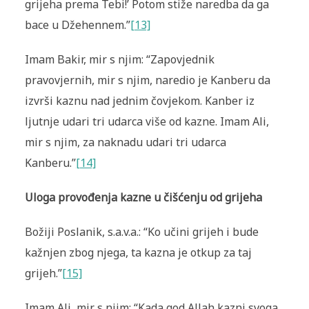
grijeha prema Tebi!’ Potom stiže naredba da ga
bace u Džehennem.”
[13]
Imam Bakir, mir s njim: “Zapovjednik
pravovjernih, mir s njim, naredio je Kanberu da
izvrši kaznu nad jednim čovjekom. Kanber iz
ljutnje udari tri udarca više od kazne. Imam Ali,
mir s njim, za naknadu udari tri udarca
Kanberu.”
[14]
Uloga provođenja kazne u čišćenju od grijeha
Božiji Poslanik, s.a.v.a.: “Ko učini grijeh i bude
kažnjen zbog njega, ta kazna je otkup za taj
grijeh.”
[15]
Imam Ali, mir s njim: “Kada god Allah kazni svoga