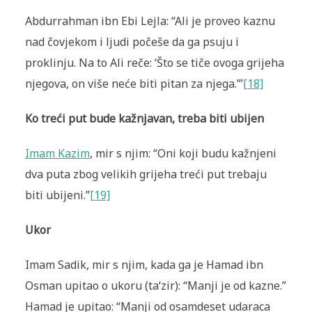
Abdurrahman ibn Ebi Lejla: “Ali je proveo kaznu
nad čovjekom i ljudi počeše da ga psuju i
proklinju. Na to Ali reče: ‘Što se tiče ovoga grijeha
njegova, on više neće biti pitan za njega.’”
[18]
Ko treći put bude kažnjavan, treba biti ubijen
Imam Kazim
, mir s njim: “Oni koji budu kažnjeni
dva puta zbog velikih grijeha treći put trebaju
biti ubijeni.”
[19]
Ukor
Imam Sadik, mir s njim, kada ga je Hamad ibn
Osman upitao o ukoru (ta‘zir): “Manji je od kazne.”
Hamad je upitao: “Manji od osamdeset udaraca