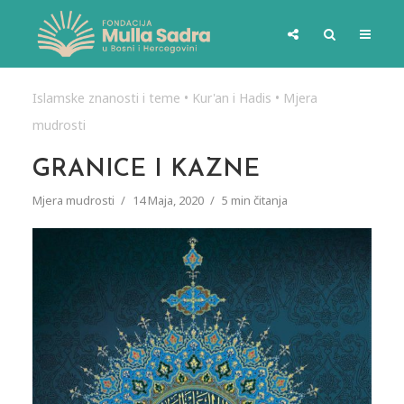
Islamske znanosti i teme
•
Kur'an i Hadis
•
Mjera
mudrosti
GRANICE I KAZNE
Mjera mudrosti
14 Maja, 2020
5 min čitanja