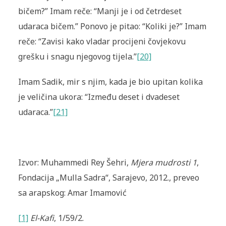
bičem?” Imam reče: “Manji je i od četrdeset
udaraca bičem.” Ponovo je pitao: “Koliki je?” Imam
reče: “Zavisi kako vladar procijeni čovjekovu
grešku i snagu njegovog tijela.”
[20]
Imam Sadik, mir s njim, kada je bio upitan kolika
je veličina ukora: “Između deset i dvadeset
udaraca.”
[21]
Izvor: Muhammedi Rey Šehri,
Mjera mudrosti 1
,
Fondacija „Mulla Sadra“, Sarajevo, 2012., preveo
sa arapskog: Amar Imamović
[1]
El-Kafi
, 1/59/2.