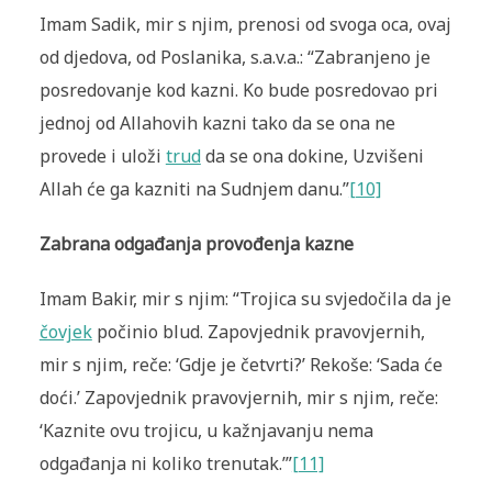
Imam Sadik, mir s njim, prenosi od svoga oca, ovaj
od djedova, od Poslanika, s.a.v.a.: “Zabranjeno je
posredovanje kod kazni. Ko bude posredovao pri
jednoj od Allahovih kazni tako da se ona ne
provede i uloži
trud
da se ona dokine, Uzvišeni
Allah će ga kazniti na Sudnjem danu.”
[10]
Zabrana odgađanja provođenja kazne
Imam Bakir, mir s njim: “Trojica su svjedočila da je
čovjek
počinio blud. Zapovjednik pravovjernih,
mir s njim, reče: ‘Gdje je četvrti?’ Rekoše: ‘Sada će
doći.’ Zapovjednik pravovjernih, mir s njim, reče:
‘Kaznite ovu trojicu, u kažnjavanju nema
odgađanja ni koliko trenutak.’”
[11]