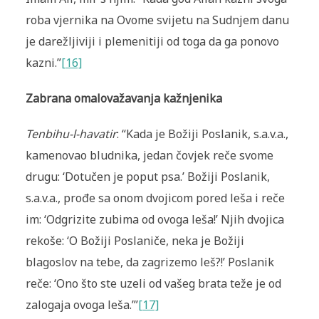
roba vjernika na Ovome svijetu na Sudnjem danu
je darežljiviji i plemenitiji od toga da ga ponovo
kazni.”
[16]
Zabrana omalovažavanja kažnjenika
Tenbihu-l-havatir
: “Kada je Božiji Poslanik, s.a.v.a.,
kamenovao bludnika, jedan čovjek reče svome
drugu: ‘Dotučen je poput psa.’ Božiji Poslanik,
s.a.v.a., prođe sa onom dvojicom pored leša i reče
im: ‘Odgrizite zubima od ovoga leša!’ Njih dvojica
rekoše: ‘O Božiji Poslaniče, neka je Božiji
blagoslov na tebe, da zagrizemo leš?!’ Poslanik
reče: ‘Ono što ste uzeli od vašeg brata teže je od
zalogaja ovoga leša.’”
[17]