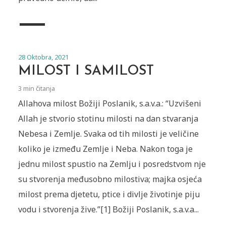
28 Oktobra, 2021
MILOST I SAMILOST
3 min čitanja
Allahova milost Božiji Poslanik, s.a.v.a.: “Uzvišeni
Allah je stvorio stotinu milosti na dan stvaranja
Nebesa i Zemlje. Svaka od tih milosti je veličine
koliko je između Zemlje i Neba. Nakon toga je
jednu milost spustio na Zemlju i posredstvom nje
su stvorenja međusobno milostiva; majka osjeća
milost prema djetetu, ptice i divlje životinje piju
vodu i stvorenja žive.”[1] Božiji Poslanik, s.a.v.a...