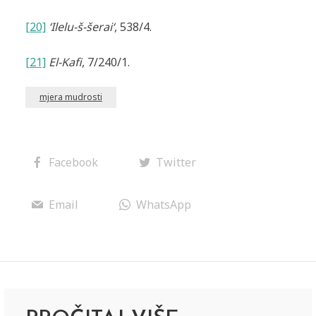
[20]
‘Ilelu-š-šerai‘
, 538/4.
[21]
El-Kafi
, 7/240/1.
mjera mudrosti
Facebook
Twitter
Email
WhatsApp