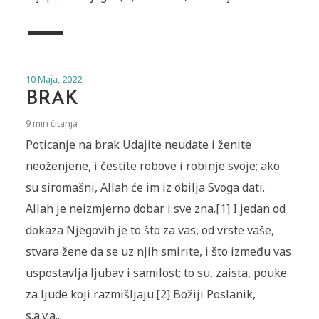
10 Maja, 2022
BRAK
9 min čitanja
Poticanje na brak Udajite neudate i ženite
neoženjene, i čestite robove i robinje svoje; ako
su siromašni, Allah će im iz obilja Svoga dati.
Allah je neizmjerno dobar i sve zna.[1] I jedan od
dokaza Njegovih je to što za vas, od vrste vaše,
stvara žene da se uz njih smirite, i što između vas
uspostavlja ljubav i samilost; to su, zaista, pouke
za ljude koji razmišljaju.[2] Božiji Poslanik,
s.a.v.a...