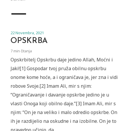
22 Novembra, 2021
OPSKRBA
7 min čitanja
Opskrbitelj ‏Opskrbu daje jedino Allah, Moćni i
Jaki![1] Gospodar tvoj pruža obilnu opskrbu
onome kome hoće, a i ograničava je, jer zna i vidi
robove Svoje.[2] Imam Ali, mir s njim:
“Ograničavanje i davanje opskrbe jedino je u
vlasti Onoga koji obilno daje.”[3] Imam Ali, mir s
njim: “On je na veliko i malo odredio opskrbe. On
ih je razdijelio na oskudne i na izobilne. On je to
pravedno učinio, da...