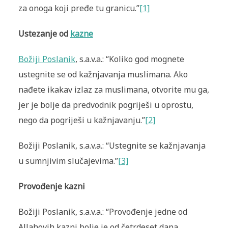
za onoga koji pređe tu granicu.”
[1]
Ustezanje od
kazne
Božiji Poslanik
, s.a.v.a.: “Koliko god mognete
ustegnite se od kažnjavanja muslimana. Ako
nađete ikakav izlaz za muslimana, otvorite mu ga,
jer je bolje da predvodnik pogriješi u oprostu,
nego da pogriješi u kažnjavanju.”
[2]
Božiji Poslanik, s.a.v.a.: “Ustegnite se kažnjavanja
u sumnjivim slučajevima.”
[3]
Provođenje kazni
Božiji Poslanik, s.a.v.a.: “Provođenje jedne od
Allahovih kazni bolje je od četrdeset dana