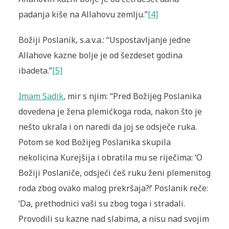
padanja kiše na Allahovu zemlju.”
[4]
Božiji Poslanik, s.a.v.a.: “Uspostavljanje jedne
Allahove kazne bolje je od šezdeset godina
ibadeta.”
[5]
Imam Sadik
, mir s njim: “Pred Božijeg Poslanika
dovedena je žena plemićkoga roda, nakon što je
nešto ukrala i on naredi da joj se odsječe ruka.
Potom se kod Božijeg Poslanika skupila
nekolicina Kurejšija i obratila mu se riječima: ‘O
Božiji Poslaniče, odsjeći ćeš ruku ženi plemenitog
roda zbog ovako malog prekršaja?!’ Poslanik reče:
‘Da, prethodnici vaši su zbog toga i stradali.
Provodili su kazne nad slabima, a nisu nad svojim