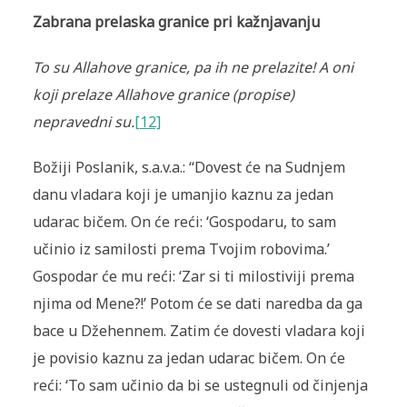
Zabrana prelaska granice pri kažnjavanju
To su Allahove granice, pa ih ne prelazite! A oni
koji prelaze Allahove granice (propise)
nepravedni su.
[12]
Božiji Poslanik, s.a.v.a.: “Dovest će na Sudnjem
danu vladara koji je umanjio kaznu za jedan
udarac bičem. On će reći: ‘Gospodaru, to sam
učinio iz samilosti prema Tvojim robovima.’
Gospodar će mu reći: ‘Zar si ti milostiviji prema
njima od Mene?!’ Potom će se dati naredba da ga
bace u Džehennem. Zatim će dovesti vladara koji
je povisio kaznu za jedan udarac bičem. On će
reći: ‘To sam učinio da bi se ustegnuli od činjenja