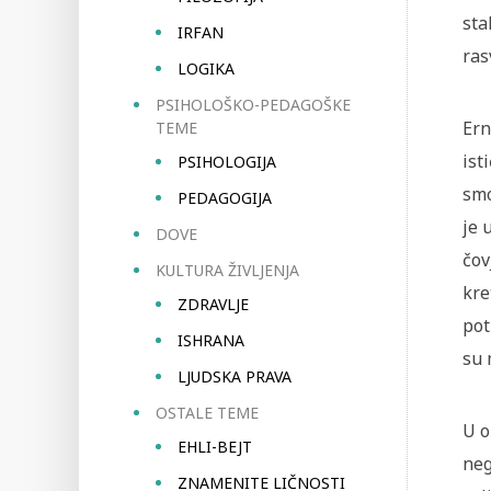
sta
IRFAN
ras
LOGIKA
PSIHOLOŠKO-PEDAGOŠKE
Ern
TEME
ist
PSIHOLOGIJA
smo
PEDAGOGIJA
je 
DOVE
čov
KULTURA ŽIVLJENJA
kre
ZDRAVLJE
pot
ISHRANA
su 
LJUDSKA PRAVA
OSTALE TEME
U o
EHLI-BEJT
neg
ZNAMENITE LIČNOSTI