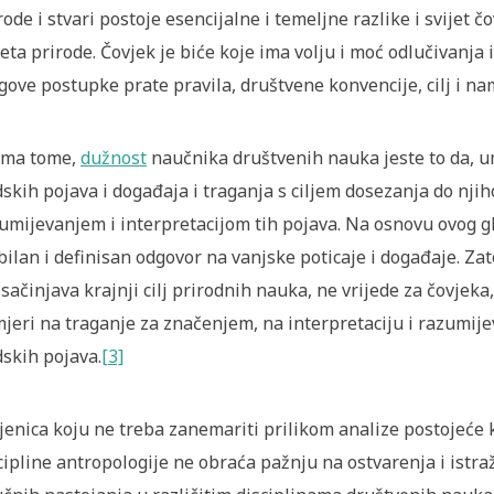
rode i stvari postoje esencijalne i temeljne razlike i svije
jeta prirode. Čovjek je biće koje ima volju i moć odlučivanja 
gove postupke prate pravila, društvene konvencije, cilj i na
ema tome,
dužnost
naučnika društvenih nauka jeste to da, 
dskih pojava i događaja i traganja s ciljem dosezanja do njih
umijevanjem i interpretacijom tih pojava. Na osnovu ovog gle
bilan i definisan odgovor na vanjske poticaje i događaje. Zat
 sačinjava krajnji cilj prirodnih nauka, ne vrijede za čovjeka
jeri na traganje za značenjem, na interpretaciju i razumije
dskih pojava.
[3]
jenica koju ne treba zanemariti prilikom analize postojeće kr
cipline antropologije ne obraća pažnju na ostvarenja i istra