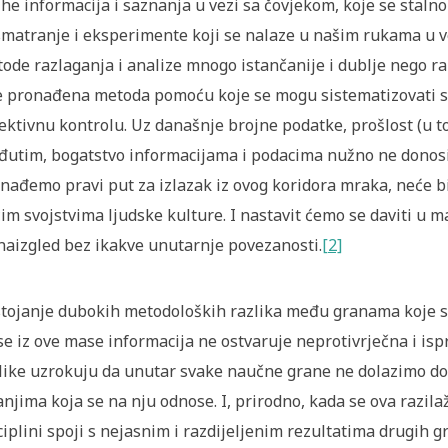
ihe informacija i saznanja u vezi sa čovjekom, koje se stal
matranje i eksperimente koji se nalaze u našim rukama u ve
ode razlaganja i analize mnogo istančanije i dublje nego rani
e pronađena metoda pomoću koje se mogu sistematizovati svi 
ektivnu kontrolu. Uz današnje brojne podatke, prošlost (u 
utim, bogatstvo informacijama i podacima nužno ne donosi 
nađemo pravi put za izlazak iz ovog koridora mraka, neće b
im svojstvima ljudske kulture. I nastavit ćemo se daviti u 
naizgled bez ikakve unutarnje povezanosti.
[2]
tojanje dubokih metodoloških razlika među granama koje se
se iz ove mase informacija ne ostvaruje neprotivrječna i is
like uzrokuju da unutar svake naučne grane ne dolazimo do
anjima koja se na nju odnose. I, prirodno, kada se ova razil
ciplini spoji s nejasnim i razdijeljenim rezultatima drugih g