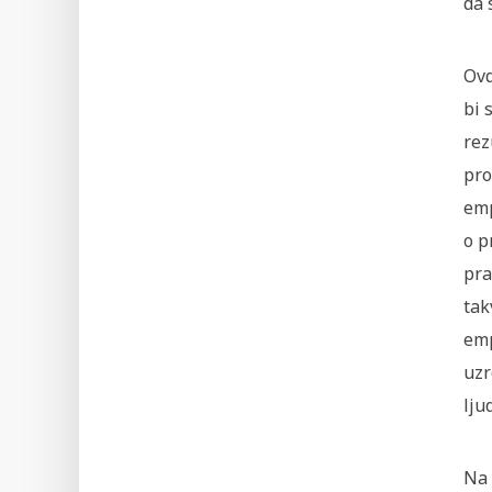
da 
Ovd
bi 
rez
pro
emp
o p
pra
tak
emp
uzr
lju
Na 