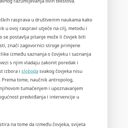
avnog razumijevanja ovih tekstova.
loških rasprava u društvenim naukama kako
k u ovoj raspravi utječe na cilj, metodu i
se postavlja pitanje može li čovjek biti
sti, znači zagovornici stroge primjene
zlike između saznanja o čovjeku i saznanja
ezi s njim vladaju zakonit poredak i
st izbora i
sloboda
svakog čovjeka nisu
. Prema tome, naučnik antropolog,
 i njihovom tumačenjem i upoznavanjem
ogućnost predviđanja i intervencije u
tira na tome da između čovjeka, svijeta