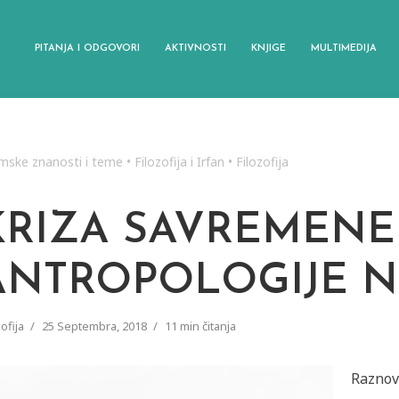
PITANJA I ODGOVORI
AKTIVNOSTI
KNJIGE
MULTIMEDIJA
amske znanosti i teme
•
Filozofija i Irfan
•
Filozofija
KRIZA SAVREMENE
ANTROPOLOGIJE N
zofija
25 Septembra, 2018
11 min čitanja
Raznov