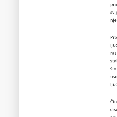
pri
svi
nje
Pr
lju
raz
sta
što
usm
lju
Čin
dis