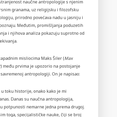
stranjenost naučne antropologije s njenim
snim granama, uz religijsku i filozofsku
logiju, prirodno povećava nadu u jasniju i
spoznaju. Međutim, promišljanja poduzetih
nja i njihova analiza pokazuju suprotno od
ekivanja.
apadnim misliocima Maks Šiler (
Max
r
) među prvima je upozorio na postojanje
 savremenoj antropologiji. On je napisao:
u toku historije, onako kako je mi
danas. Danas su naučna antropologija,
u, u potpunosti nemarne jedna prema drugoj.
 toga, specijalističke nauke, čiji se broj