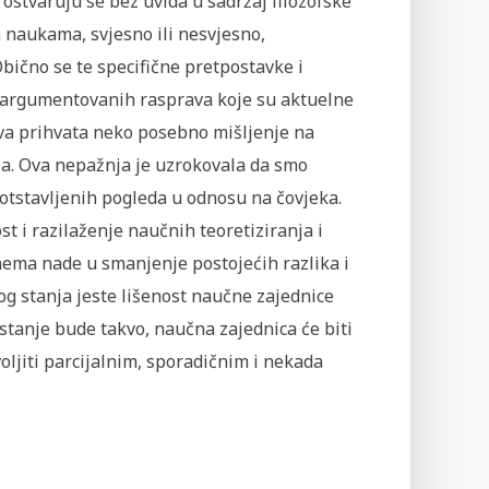
ostvaruju se bez uvida u sadržaj filozofske
m naukama, svjesno ili nesvjesno,
ično se te specifične pretpostavke i
i argumentovanih rasprava koje su aktuelne
ajeva prihvata neko posebno mišljenje na
ja. Ova nepažnja je uzrokovala da smo
otstavljenih pogleda u odnosu na čovjeka.
 i razilaženje naučnih teoretiziranja i
 nema nade u smanjenje postojećih razlika i
g stanja jeste lišenost naučne zajednice
stanje bude takvo, naučna zajednica će biti
ljiti parcijalnim, sporadičnim i nekada