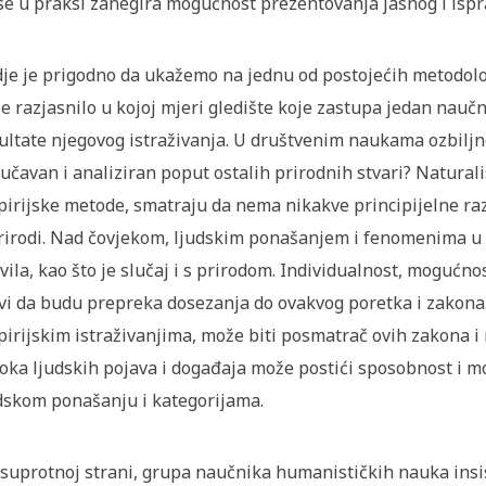
se u praksi zanegira mogućnost prezentovanja jasnog i ispr
je je prigodno da ukažemo na jednu od postojećih metodo
se razjasnilo u kojoj mjeri gledište koje zastupa jedan naučni
ultate njegovog istraživanja. U društvenim naukama ozbiljno 
učavan i analiziran poput ostalih prirodnih stvari? Naturali
irijske metode, smatraju da nema nikakve principijelne ra
rirodi. Nad čovjekom, ljudskim ponašanjem i fenomenima u v
vila, kao što je slučaj i s prirodom. Individualnost, mogućno
vi da budu prepreka dosezanja do ovakvog poretka i zakona
irijskim istraživanjima, može biti posmatrač ovih zakona
oka ljudskih pojava i događaja može postići sposobnost i m
dskom ponašanju i kategorijama.
suprotnoj strani, grupa naučnika humanističkih nauka insis