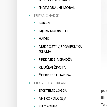
INDIVIDUALNI MORAL
KUR’AN I HADIS
KUR’AN
MJERA MUDROSTI
HADIS
MUDROSTI VJEROVJESNIKA
ISLAMA
PREDAJE S MIRADŽA
KLJUČEVI ŽIVOTA
ČETRDESET HADISA
FILOZOFIJA I IRFAN
po
EPISTEMOLOGIJA
fil
ANTROPOLOGIJA
Tak
FILOZOFIJA