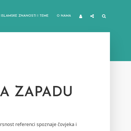
ISLAMSKE ZNANOSTI I TEME
O NAMA
A ZAPADU
rsnost referenci spoznaje čovjeka i