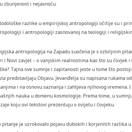
u zbunjenost i nejasnoću.
odološke razlike u empirijskoj antropologiji očitije su i pri
ropologiji i antropologiji zasnovanoj na teologiji i religijsk
igijska antropologija na Zapadu suočena je s ozbiljnim pita
ri i Novi zavjet – o vanjskim realnostima kao što su čovjek i
ške? Tajna ove sumnje i zapitanosti jeste u tome što postoji
sta predstavljaju Objavu. Jevanđelja su napisana rukama o
nanjima i na osnovu saznanja i zahtjeva njihovog vremena. I 
ašnjih nauka u domenu kosmologije. Prema tome, u sumnju s
zaje koju ovi tekstovi prezentuju o svijetu i čovjeku.
 pitanje je uzrokovalo pojavu dubokih i korjenitih razlika u