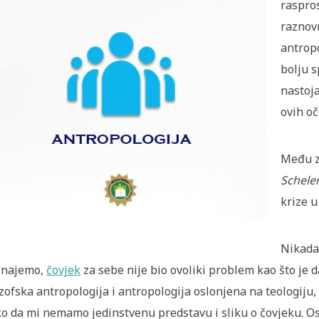
raspro
raznovr
antropo
bolju 
nastoja
ovih oč
Među z
Schele
krize u
Nikada 
znajemo,
čovjek
za sebe nije bio ovoliki problem kao što je 
ozofska antropologija i antropologija oslonjena na teologij
o da mi nemamo jedinstvenu predstavu i sliku o čovjeku. Osim