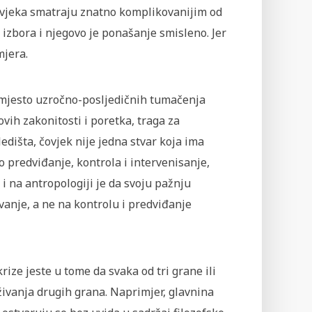
t čovjeka smatraju znatno komplikovanijim od
i izbora i njegovo je ponašanje smisleno. Jer
mjera.
umjesto uzročno-posljedičnih tumačenja
ovih zakonitosti i poretka, traga za
dišta, čovjek nije jedna stvar koja ima
o predviđanje, kontrola i intervenisanje,
, i na antropologiji je da svoju pažnju
vanje, a ne na kontrolu i predviđanje
ize jeste u tome da svaka od tri grane ili
živanja drugih grana. Naprimjer, glavnina