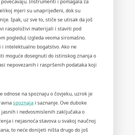
no povećavaju. Instrumenti i pomagala za
likoj mjeri su unaprijeđeni, dok su
je. Ipak, uz sve to, stiče se utisak da još
raspoloživi materijali i staviti pod
tom pogledu) izgleda veoma siromašno.
i intelektualno bogatstvo. Ako ne
iti moguće dosegnuti do istinskog znanja o
masi nepovezanih i raspršenih podataka koji
 odnose na spoznaju o čovjeku, uzrok je
pravna
spoznaja
i saznanje. Ove duboke
 jasnih i nedvosmislenih zaključaka o
aženja i nejasnoća stavova u svakoj naučnoj
rana, to neće donijeti ništa drugo do još