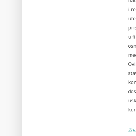
nau
i r
ute
pri
u f
osn
međ
Ovi
sta
kon
dos
usk
kon
Zna