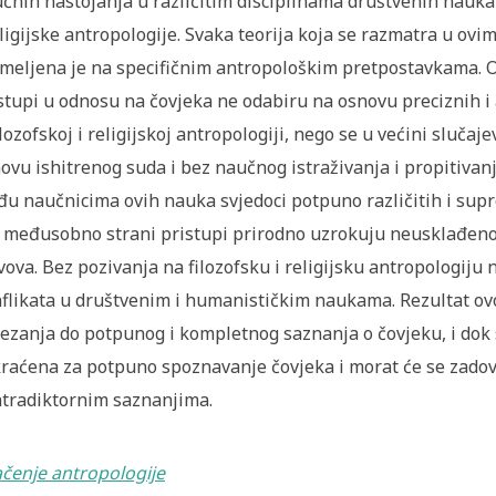
čnih nastojanja u različitim disciplinama društvenih nauka 
eligijske antropologije. Svaka teorija koja se razmatra u ovi
meljena je na specifičnim antropološkim pretpostavkama. Ob
stupi u odnosu na čovjeka ne odabiru na osnovu preciznih 
ilozofskoj i religijskoj antropologiji, nego se u većini sluč
ovu ishitrenog suda i bez naučnog istraživanja i propitivan
u naučnicima ovih nauka svjedoci potpuno različitih i supr
 međusobno strani pristupi prirodno uzrokuju neusklađenost
vova. Bez pozivanja na filozofsku i religijsku antropologiju
flikata u društvenim i humanističkim naukama. Rezultat ovo
ezanja do potpunog i kompletnog saznanja o čovjeku, i dok 
raćena za potpuno spoznavanje čovjeka i morat će se zadovo
tradiktornim saznanjima.
čenje antropologije