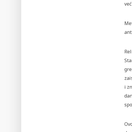
već
Met
ant
Rel
Sta
gre
zai
i z
dan
spo
Ovo