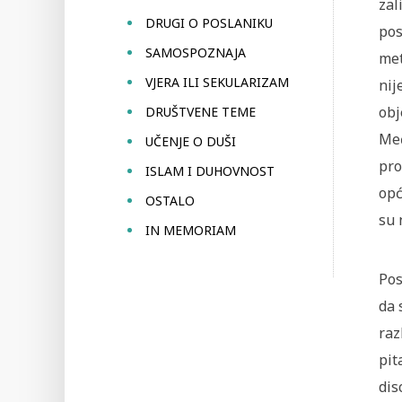
zal
DRUGI O POSLANIKU
pos
SAMOSPOZNAJA
met
VJERA ILI SEKULARIZAM
nij
obj
DRUŠTVENE TEME
Međ
UČENJE O DUŠI
pro
ISLAM I DUHOVNOST
opć
OSTALO
su 
IN MEMORIAM
Pos
da 
raz
pit
dis