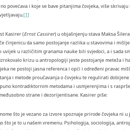
lno povećava i koje se bave pitanjima čovjeka, više skrivaju 
vjetljavaju.
[1]
st Kasirer (
Ernst Cassirer
) u objašnjenju stava Maksa Šiler
iče činjenicu da samo postojanje razlika u stavovima i mišlje
 uvijek u različitim granama nauke bili svjedoci, a i sada s
uzrokovalo krizu u antropologiji jeste postojanje meteža i h
jeka ne postoji jasna referenca i opći i određeni pravac mišl
tanja i metode proučavanja o čovjeku te regulirati dobijene
puno kontradiktornim metodama i usmjerenjima i s rasprše
međusobno strane i dezorijentisane. Kasirer piše:
nome što je vezano za izvore spoznaje prirode čovjeka ni u 
o što je to u našem vremenu. Psihologija, sociologija, antrop