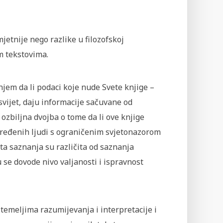
mjetnije nego razlike u filozofskoj
im tekstovima.
njem da li podaci koje nude Svete knjige –
 svijet, daju informacije sačuvane od
 ozbiljna dvojba o tome da li ove knjige
dređenih ljudi s ograničenim svjetonazorom
ta saznanja su različita od saznanja
e dovode nivo valjanosti i ispravnost
 temeljima razumijevanja i interpretacije i