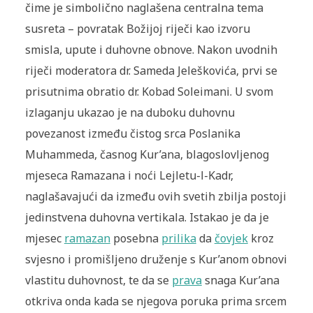
čime je simbolično naglašena centralna tema
susreta – povratak Božijoj riječi kao izvoru
smisla, upute i duhovne obnove. Nakon uvodnih
riječi moderatora dr. Sameda Jeleškovića, prvi se
prisutnima obratio dr. Kobad Soleimani. U svom
izlaganju ukazao je na duboku duhovnu
povezanost između čistog srca Poslanika
Muhammeda, časnog Kur’ana, blagoslovljenog
mjeseca Ramazana i noći Lejletu-l-Kadr,
naglašavajući da između ovih svetih zbilja postoji
jedinstvena duhovna vertikala. Istakao je da je
mjesec
ramazan
posebna
prilika
da
čovjek
kroz
svjesno i promišljeno druženje s Kur’anom obnovi
vlastitu duhovnost, te da se
prava
snaga Kur’ana
otkriva onda kada se njegova poruka prima srcem