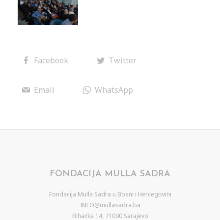
Facebook
Twitter
Email
WhatsApp
FONDACIJA MULLA SADRA
Fondacija Mulla Sadra u Bosni i Hercegovini
INFO@mullasadra.ba
Bihaćka 14, 71000 Sarajevo