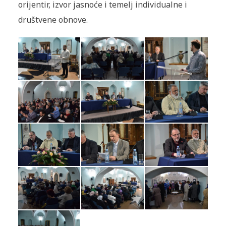
orijentir, izvor jasnoće i temelj individualne i
društvene obnove.