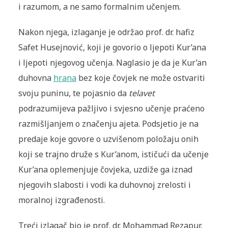
i razumom, a ne samo formalnim učenjem.
Nakon njega, izlaganje je održao prof. dr. hafiz
Safet Husejnović, koji je govorio o ljepoti Kur’ana
i ljepoti njegovog učenja. Naglasio je da je Kur’an
duhovna
hrana
bez koje čovjek ne može ostvariti
svoju puninu, te pojasnio da
telavet
podrazumijeva pažljivo i svjesno učenje praćeno
razmišljanjem o značenju ajeta. Podsjetio je na
predaje koje govore o uzvišenom položaju onih
koji se trajno druže s Kur’anom, ističući da učenje
Kur’ana oplemenjuje čovjeka, uzdiže ga iznad
njegovih slabosti i vodi ka duhovnoj zrelosti i
moralnoj izgrađenosti.
Treći izlagač bio je prof. dr. Mohammad Rezapur,