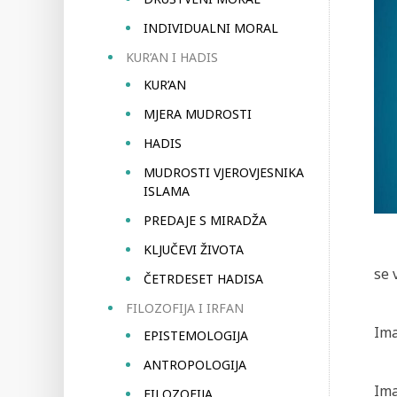
INDIVIDUALNI MORAL
KUR’AN I HADIS
KUR’AN
MJERA MUDROSTI
HADIS
MUDROSTI VJEROVJESNIKA
ISLAMA
PREDAJE S MIRADŽA
KLJUČEVI ŽIVOTA
se 
ČETRDESET HADISA
FILOZOFIJA I IRFAN
Ima
EPISTEMOLOGIJA
ANTROPOLOGIJA
Ima
FILOZOFIJA