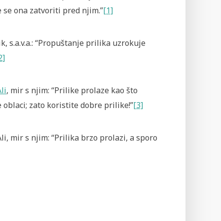
 se ona zatvoriti pred njim.”
[1]
k, s.a.v.a.: “Propuštanje prilika uzrokuje
2]
li
, mir s njim: “Prilike prolaze kao što
 oblaci; zato koristite dobre prilike!”
[3]
i, mir s njim: “Prilika brzo prolazi, a sporo