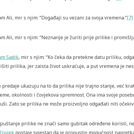
m Ali, mir s njim: “Događaji su vezani za svoja vremena.”
[7]
m Ali, mir s njim: “Neznanje je žuriti prije prilike i promišlja
am Sadik
, mir s njim: “Ko čeka da pretekne datu priliku, odga
lišiti prilika, jer zaista život uskraćuje, a put vremena je nes
 predaje ukazuju na to da prilika nije trajno stanje, već krat
jeme, okolnosti i čovjekova spremnost. Ona ima svoje posebn
uši. Zato se prilika ne može proizvoljno odgađati niti očekiva
puštanje prilike ne znači samo gubitak određene koristi, ne
čovjek
postaje svjestan da je propustio mogućnost napretka