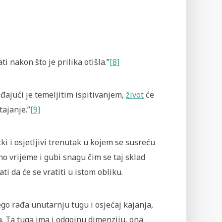
ti nakon što je prilika otišla.”
[8]
đa­jući je temel­jitim ispitivanjem,
život
će
tajanje.”
[9]
ki i osjetljivi trenutak u kojem se susreću
o vrijeme i gubi snagu čim se taj sklad
ti da će se vratiti u istom obliku.
go rađa unutarnju tugu i osjećaj kajanja,
. Ta tuga ima i odgojnu dimenziju, ona