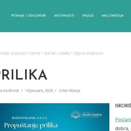
PITANJA I ODGOVORI
AKTIVNOSTI
KNJIGE
MULTIMEDIJA
amske znanosti i teme
•
Kur'an i Hadis
•
Mjera mudrosti
PRILIKA
a mudrosti
14 Januara, 2026
2 min čitanja
ISKORI
Poslan
dobra, 