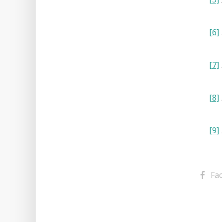
[6]
[7]
[8]
[9]
Fa