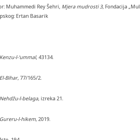
or: Muhammedi Rey Šehri,
Mjera mudrosti 3
, Fondacija „Mul
pskog: Ertan Basarik
Kenzu-l-‘ummal
, 43134.
El-Bihar
, 77/165/2.
Nehdžu-l-belaga
, izreka 21.
Gureru-l-hikem
, 2019.
Isto, 194.