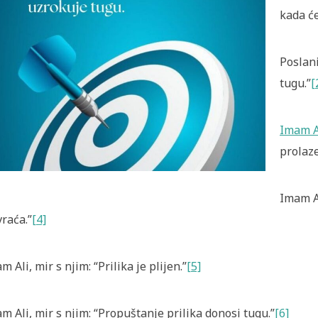
kada će
Poslani
tugu.”
[
Imam A
prolaze
Imam Al
vraća.”
[4]
m Ali, mir s njim: “Prilika je plijen.”
[5]
m Ali, mir s njim: “Propuštanje prilika donosi tugu.”
[6]