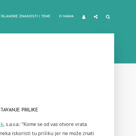
ISLAMSKE ZNANOSTI I TEME
O NAMA
ŠTAVANJE PRILIKE
ik
, s.a.v.a.: “Kome se od vas otvore vrata
neka iskoristi tu priliku jer ne može znati