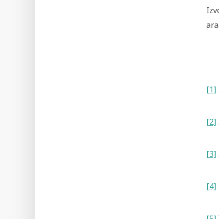
Izv
ara
[1]
[2]
[3]
[4]
[5]