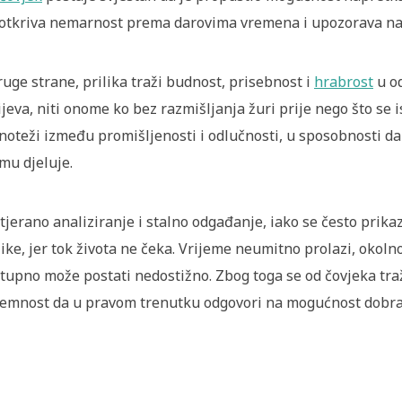
otkriva nemarnost prema darovima vremena i upozorava na 
ruge strane, prilika traži budnost, prisebnost i
hrabrost
u od
ijeva, niti onome ko bez razmišljanja žuri prije nego što se 
noteži između promišljenosti i odlučnosti, u sposobnosti da
mu djeluje.
tjerano analiziranje i stalno odgađanje, iako se često prikaz
like, jer tok života ne čeka. Vrijeme neumitno prolazi, okolno
tupno može postati nedostižno. Zbog toga se od čovjeka traž
emnost da u pravom trenutku odgovori na mogućnost dobra 