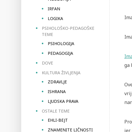
IRFAN
Ima
LOGIKA
PSIHOLOŠKO-PEDAGOŠKE
TEME
Ima
PSIHOLOGIJA
PEDAGOGIJA
Im
DOVE
ga 
KULTURA ŽIVLJENJA
ZDRAVLJE
Ove
ISHRANA
vri
LJUDSKA PRAVA
nar
OSTALE TEME
EHLI-BEJT
Pro
ZNAMENITE LIČNOSTI
jer