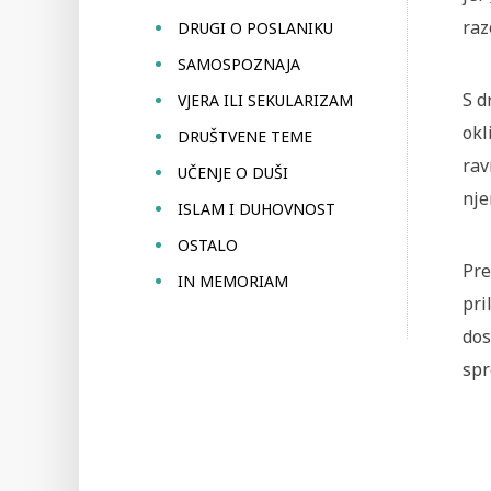
raz
DRUGI O POSLANIKU
SAMOSPOZNAJA
S d
VJERA ILI SEKULARIZAM
okl
DRUŠTVENE TEME
rav
UČENJE O DUŠI
nje
ISLAM I DUHOVNOST
OSTALO
Pre
IN MEMORIAM
pri
dos
spr