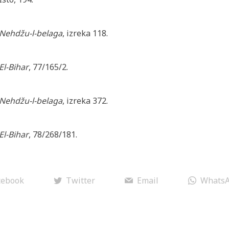
Nehdžu-l-belaga
, izreka 118.
El-Bihar
, 77/165/2.
Nehdžu-l-belaga
, izreka 372.
El-Bihar
, 78/268/181.
cebook
Twitter
Email
Whats