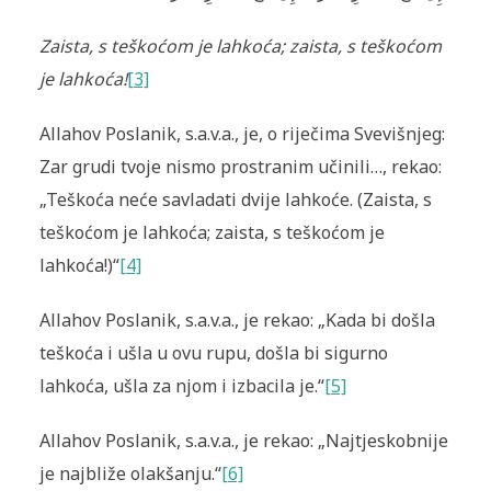
Zaista, s teškoćom je lahkoća; zaista, s teškoćom
je lahkoća!
[3]
Allahov Poslanik, s.a.v.a., je, o riječima Svevišnjeg:
Zar grudi tvoje nismo prostranim učinili…, rekao:
„Teškoća neće savladati dvije lahkoće. (Zaista, s
teškoćom je lahkoća; zaista, s teškoćom je
lahkoća!)“
[4]
Allahov Poslanik, s.a.v.a., je rekao: „Kada bi došla
teškoća i ušla u ovu rupu, došla bi sigurno
lahkoća, ušla za njom i izbacila je.“
[5]
Allahov Poslanik, s.a.v.a., je rekao: „Najtjeskobnije
je najbliže olakšanju.“
[6]