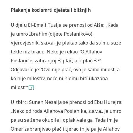
Plakanje kod smrti djeteta i bližnjih
U djelu El-Emali Tusija se prenosi od Aiše: „Kada
je umro Ibrahim (dijete Poslanikovo),
Vjerovjesnik, s.a.v.a., je plakao tako da su mu suze
tekle niz bradu. Neko je rekao: ‘O Allahov
Poslaniče, zabranjuješ plač, a ti plačeš?!’
Odgovorio je: ‘Ovo nije plač, ovo je samo milost, a
ko nije milostiv, neće ni njemu biti ukazana
milost.’“
[7]
U zbirci Sunen Nesaija se prenosi od Ebu Hurejra:
„Neko od roda Allahova Poslanika, s.a.v.a., je umro
pa su se žene okupile i oplakivale ga. Tada im je
Omer zabranjivao plač i tjerao ih je pa je Allahov