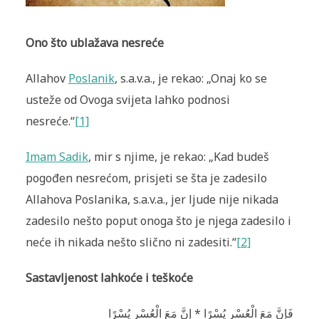
Ono što ublažava nesreće
Allahov
Poslanik
, s.a.v.a., je rekao: „Onaj ko se
usteže od Ovoga svijeta lahko podnosi
nesreće.“
[1]
Imam Sadik
, mir s njime, je rekao: „Kad budeš
pogođen nesrećom, prisjeti se šta je zadesilo
Allahova Poslanika, s.a.v.a., jer ljude nije nikada
zadesilo nešto poput onoga što je njega zadesilo i
neće ih nikada nešto slično ni zadesiti.“
[2]
Sastavljenost lahkoće i teškoće
فَإِنَّ مَعَ الْعُسْرِ يُسْرًا * إِنَّ مَعَ الْعُسْرِ يُسْرًا