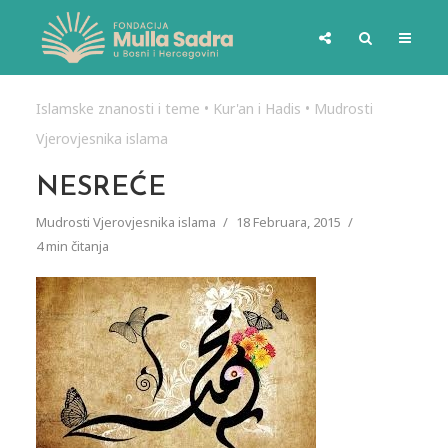
Islamske znanosti i teme
•
Kur'an i Hadis
•
Mudrosti
Vjerovjesnika islama
NESREĆE
Mudrosti Vjerovjesnika islama
18 Februara, 2015
4 min čitanja