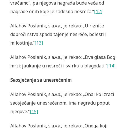
vraćamo!’, pa njegova nagrada bude veća od
nagrade onih koje je zadesila nesreća.“
[12]
Allahov Poslanik, s.a.v.a., je rekao: „U riznice
dobročinstva spada tajenje nesreće, bolesti i
milostinje.“
[13]
Allahov Poslanik, s.a.v.a., je rekao: „Dva glasa Bog
mrzi: jaukanje u nesreći i svirku u blagodati.“
[14]
Saosjećanje sa unesrećenim
Allahov Poslanik, s.a.v.a., je rekao: „Onaj ko izrazi
saosjećanje unesrećenom, ima nagradu poput
njegove.“
[15]
Allahov Poslanik, s.a.v.a., je rekao: „Onoga koji