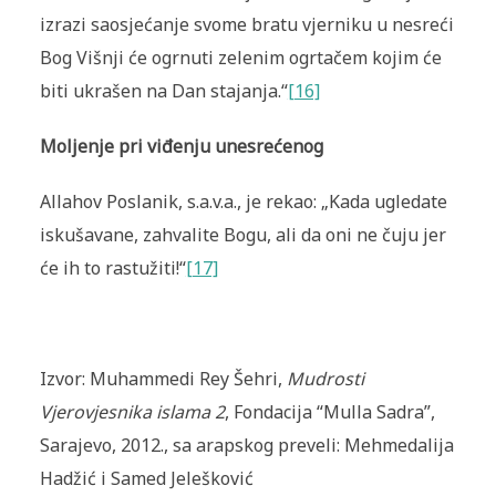
izrazi saosjećanje svome bratu vjerniku u nesreći
Bog Višnji će ogrnuti zelenim ogrtačem kojim će
biti ukrašen na Dan stajanja.“
[16]
Moljenje pri viđenju unesrećenog
Allahov Poslanik, s.a.v.a., je rekao: „Kada ugledate
iskušavane, zahvalite Bogu, ali da oni ne čuju jer
će ih to rastužiti!“
[17]
Izvor: Muhammedi Rey Šehri,
Mudrosti
Vjerovjesnika islama 2
, Fondacija “Mulla Sadra”,
Sarajevo, 2012., sa arapskog preveli: Mehmedalija
Hadžić i Samed Jelešković