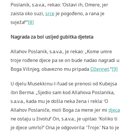
Poslanik, s.a.v.a., rekao: ‘Ostavi ih, Omere, jer
zaista oko suzi,
srce
je pogođeno, a rana je
svježa!’“
[8]
Nagrada za bol usljed gubitka djeteta
Allahov Poslanik, s.a.v.a., je rekao: „Kome umre
troje rođene djece pa se on bude nadao nagradi u
Boga Višnjeg, obavezno mu pripada
Džennet
.“
[9]
U djelu Musekkinu-l-fuad se prenosi od Kubejsa
ibn Berma: „Sjedio sam kod Allahova Poslanika,
s.a.v.a., kada mu je došla neka žena i rekla: ‘O
Allahov Poslaniče, moli Boga za mene jer mi
djeca
ne ostaju u životu!’ On, s.a.v.a., je upitao: ‘Koliko ti
je djece umrlo?’ Ona je odgovorila: ‘Troje.’ Na to je