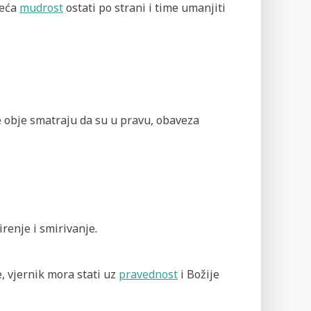
veća
mudrost
ostati po strani i time umanjiti
je obje smatraju da su u pravu, obaveza
renje i smirivanje.
ne, vjernik mora stati uz
pravednost
i Božije