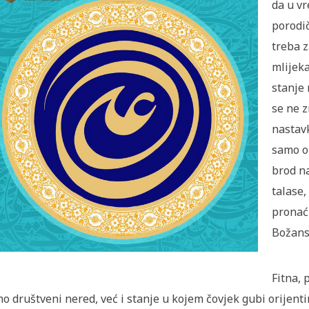
da u vr
porodi
treba 
mlijeka
stanje
se ne z
nastavk
samo on
brod n
talase,
pronaći
Božansk
Fitna, 
o društveni nered, već i stanje u kojem čovjek gubi orijentir