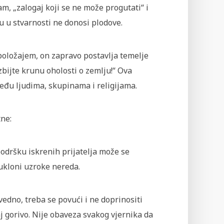
am, „zalogaj koji se ne može progutati“ i
mu u stvarnosti ne donosi plodove.
položajem, on zapravo postavlja temelje
zbijte krunu oholosti o zemlju!“ Ova
među ljudima, skupinama i religijama.
tne:
podršku iskrenih prijatelja može se
 ukloni uzroke nereda.
edno, treba se povući i ne doprinositi
j gorivo. Nije obaveza svakog vjernika da