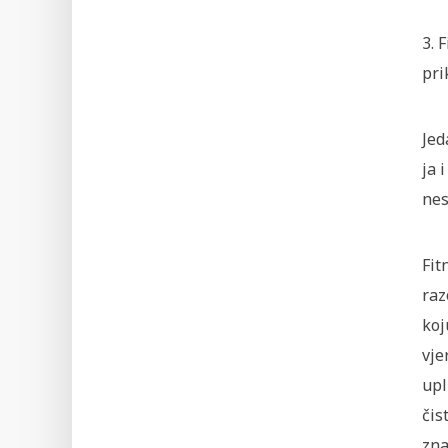
3. 
pri
Jed
ja 
nes
Fit
raz
koj
vje
upl
čis
zna