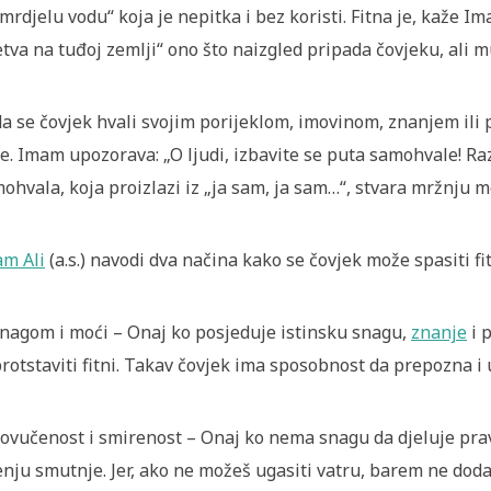
mrdjelu vodu“ koja je nepitka i bez koristi. Fitna je, kaže Im
etva na tuđoj zemlji“ ono što naizgled pripada čovjeku, ali 
a se čovjek hvali svojim porijeklom, imovinom, znanjem ili 
ne. Imam upozorava: „O ljudi, izbavite se puta samohvale! Ra
ohvala, koja proizlazi iz „ja sam, ja sam…“, stvara mržnju 
m Ali
(a.s.) navodi dva načina kako se čovjek može spasiti fi
Snagom i moći – Onaj ko posjeduje istinsku snagu,
znanje
i 
rotstaviti fitni. Takav čovjek ima sposobnost da prepozna i
Povučenost i smirenost – Onaj ko nema snagu da djeluje prav
enju smutnje. Jer, ako ne možeš ugasiti vatru, barem ne doda