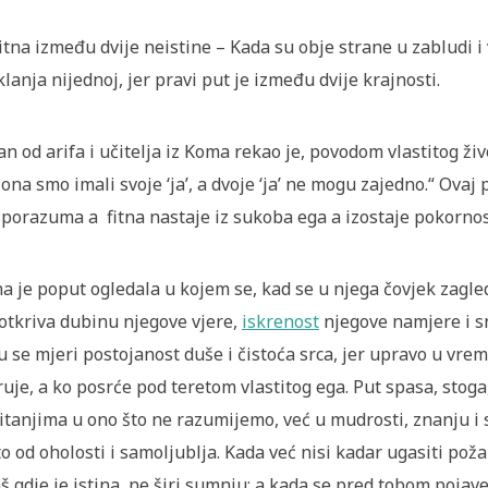
Fitna između dvije neistine – Kada su obje strane u zabludi 
klanja nijednoj, jer pravi put je između dvije krajnosti.
an od arifa i učitelja iz Koma rekao je, povodom vlastitog živ
i ona smo imali svoje ‘ja’, a dvoje ‘ja’ ne mogu zajedno.“ Ova
porazuma a fitna nastaje iz sukoba ega a izostaje pokornost
na je poput ogledala u kojem se, kad se u njega čovjek zagle
otkriva dubinu njegove vjere,
iskrenost
njegove namjere i s
u se mjeri postojanost duše i čistoća srca, jer upravo u vr
ruje, a ko posrće pod teretom vlastitog ega. Put spasa, stog
itanjima u ono što ne razumijemo, već u mudrosti, znanju i
to od oholosti i samoljublja. Kada već nisi kadar ugasiti poža
š gdje je istina ne širi sumnju; a kada se pred tobom pojave