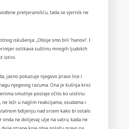
i vođene pretjeranošću, tada se vjernik ne
otnog iskušenja: „Oboje smo bili ‘hanovi’. I
j primjer oslikava suštinu mnogih ljudskih
 istini.
da, jasno pokazuje njegovo pravo lice i
nagu njegovog razuma. Ona je kušnja kroz
emenima smutnje postaje očito ko uistinu
a, ne leži u naglim reakcijama, osudama i
 stalnom bdijenju nad srcem kako bi ostalo
r onda ne dolijevaj ulje na vatru; kada ne
 dvije strane koje obje polažu pravo na