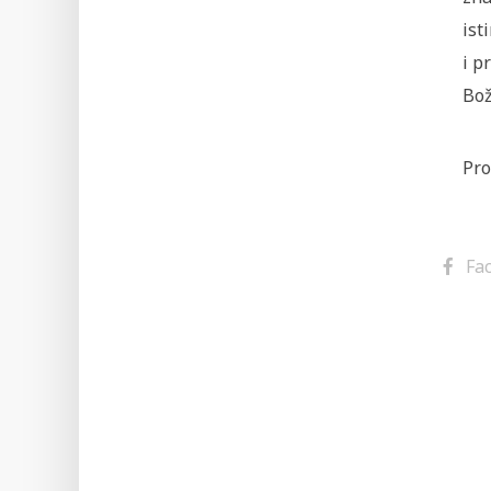
ist
i p
Bož
Pro
Fa