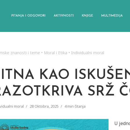
PITANJA I ODGOVORI
AKTIVNOSTI
KNJIGE
MULTIMEDIJA
amske znanosti i teme
•
Moral i Etika
•
Individualni moral
FITNA KAO ISKUŠE
RAZOTKRIVA SRŽ 
vidualni moral
28 Oktobra, 2025
4 min čitanja
U jedno