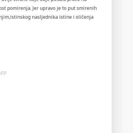
st pomirenja. Jer upravo je to put smirenih
njim,istinskog nasljednika istine i oličenja
App