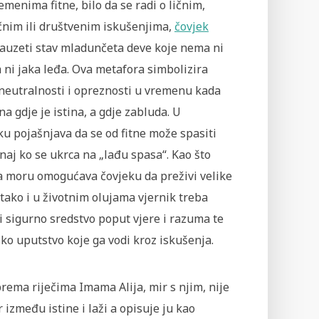
emenima fitne, bilo da se radi o ličnim,
čnim ili društvenim iskušenjima,
čovjek
zauzeti stav mladunčeta deve koje nema ni
 ni jaka leđa. Ova metafora simbolizira
 neutralnosti i opreznosti u vremenu kada
na gdje je istina, a gdje zabluda. U
u pojašnjava da se od fitne može spasiti
aj ko se ukrca na „lađu spasa“. Kao što
a moru omogućava čovjeku da preživi velike
 tako i u životnim olujama vjernik treba
 sigurno sredstvo poput vjere i razuma te
o uputstvo koje ga vodi kroz iskušenja.
prema riječima Imama Alija, mir s njim, nije
 između istine i laži a opisuje ju kao