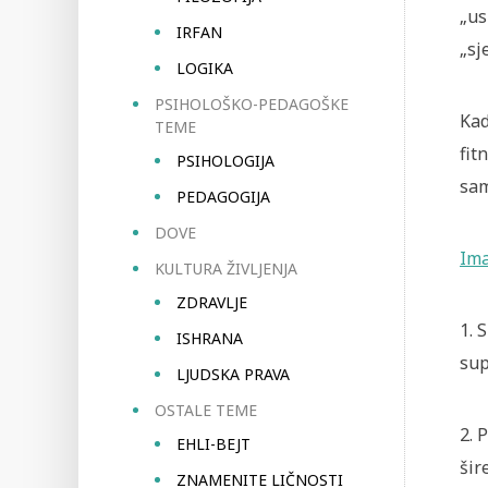
„us
IRFAN
„sj
LOGIKA
PSIHOLOŠKO-PEDAGOŠKE
Kad
TEME
fit
PSIHOLOGIJA
sam
PEDAGOGIJA
DOVE
Ima
KULTURA ŽIVLJENJA
ZDRAVLJE
1. 
ISHRANA
sup
LJUDSKA PRAVA
OSTALE TEME
2. 
EHLI-BEJT
šir
ZNAMENITE LIČNOSTI