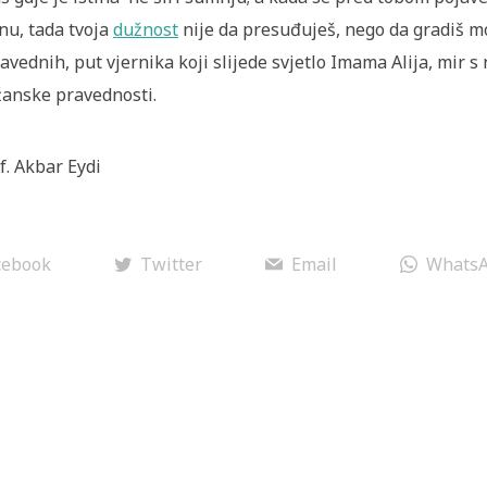
inu, tada tvoja
dužnost
nije da presuđuješ, nego da gradiš mo
ravednih, put vjernika koji slijede svjetlo Imama Alija, mir s 
anske pravednosti.
f. Akbar Eydi
cebook
Twitter
Email
Whats