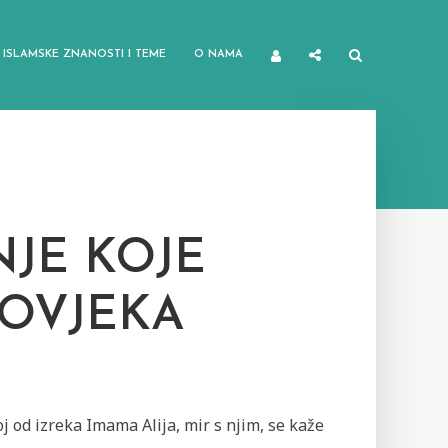
ISLAMSKE ZNANOSTI I TEME
O NAMA
NJE KOJE
ČOVJEKA
j od izreka Imama Alija, mir s njim, se kaže