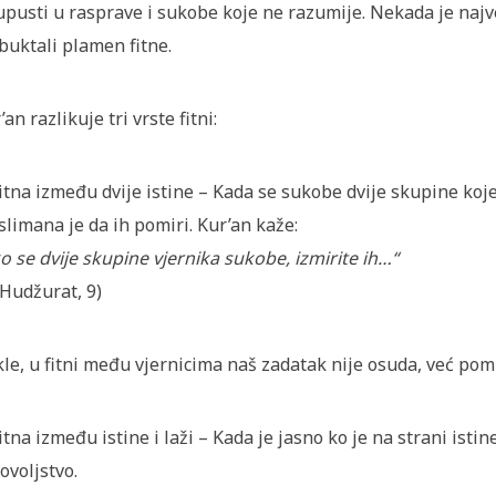
upusti u rasprave i sukobe koje ne razumije. Nekada je naj
buktali plamen fitne.
’an razlikuje tri vrste fitni:
Fitna između dvije istine – Kada se sukobe dvije skupine ko
limana je da ih pomiri. Kur’an kaže:
o se dvije skupine vjernika sukobe, izmirite ih…“
-Hudžurat, 9)
le, u fitni među vjernicima naš zadatak nije osuda, već pomi
Fitna između istine i laži – Kada je jasno ko je na strani isti
ovoljstvo.