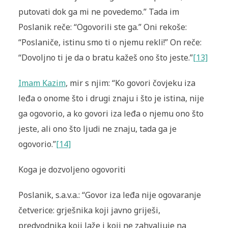
putovati dok ga mi ne povedemo.” Tada im
Poslanik reče: “Ogovorili ste ga.” Oni rekoše:
“Poslaniče, istinu smo ti o njemu rekli!” On reče:
“Dovoljno ti je da o bratu kažeš ono što jeste.”
[13]
Imam Kazim
, mir s njim: “Ko govori čovjeku iza
leđa o onome što i drugi znaju i što je istina, nije
ga ogovorio, a ko govori iza leđa o njemu ono što
jeste, ali ono što ljudi ne znaju, tada ga je
ogovorio.”
[14]
Koga je dozvoljeno ogovoriti
Poslanik, s.a.v.a.: “Govor iza leđa nije ogovaranje
četverice: grješnika koji javno griješi,
predvodnika koji laže i koji ne zahvaljuje na