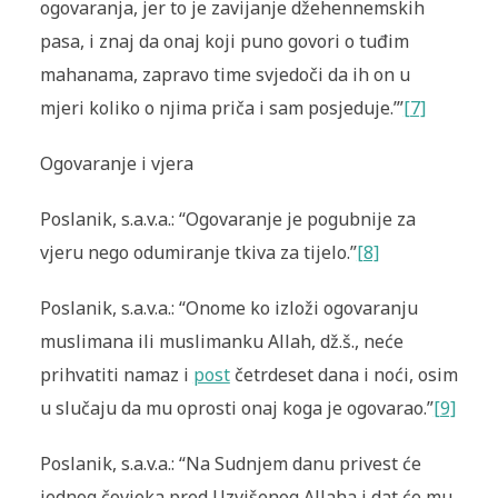
ogovaranja, jer to je zavijanje džehennemskih
pasa, i znaj da onaj koji puno govori o tuđim
mahanama, zapravo time svjedoči da ih on u
mjeri koliko o njima priča i sam posjeduje.’”
[7]
Ogovaranje i vjera
Poslanik, s.a.v.a.: “Ogovaranje je pogubnije za
vjeru nego odumiranje tkiva za ti­jelo.”
[8]
Poslanik, s.a.v.a.: “Onome ko izloži ogovaranju
muslimana ili muslimanku Allah, dž.š., neće
prihvatiti namaz i
post
četrdeset dana i noći, osim
u slučaju da mu oprosti onaj koga je ogovarao.”
[9]
Poslanik, s.a.v.a.: “Na Sudnjem danu privest će
jednog čovjeka pred Uz­višenog Allaha i dat će mu