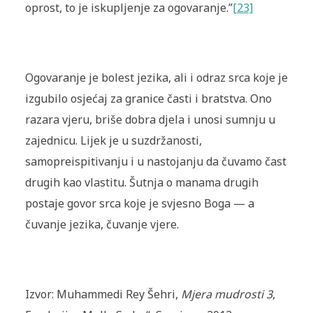
oprost, to je iskupljenje za ogovaranje.”
[23]
Ogovaranje je bolest jezika, ali i odraz srca koje je
izgubilo osjećaj za granice časti i bratstva. Ono
razara vjeru, briše dobra djela i unosi sumnju u
zajednicu. Lijek je u suzdržanosti,
samopreispitivanju i u nastojanju da čuvamo čast
drugih kao vlastitu. Šutnja o manama drugih
postaje govor srca koje je svjesno Boga — a
čuvanje jezika, čuvanje vjere.
Izvor: Muhammedi Rey Šehri,
Mjera mudrosti 3
,