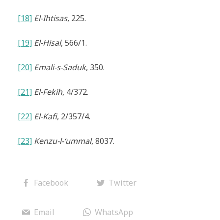
[18]
El-Ihtisas
, 225.
[19]
El-Hi­sal
, 566/1.
[20]
Emali-s-Saduk
, 350.
[21]
El-Fekih
, 4/372.
[22]
El-Kafi
, 2/357/4.
[23]
Kenzu-l-‘ummal
, 8037.
Facebook
Twitter
Email
WhatsApp