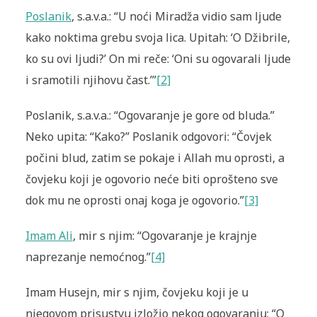
Poslanik
, s.a.v.a.: “U noći Miradža vidio sam ljude
kako noktima grebu svoja lica. Upitah: ‘O Džibrile,
ko su ovi ljudi?’ On mi reče: ‘Oni su ogovarali ljude
i sramotili njihovu čast.’”
[2]
Poslanik, s.a.v.a.: “Ogovaranje je gore od bluda.”
Neko upita: “Kako?” Poslanik odgovori: “Čovjek
počini blud, zatim se pokaje i Allah mu oprosti, a
čovjeku koji je ogovorio neće biti oprošteno sve
dok mu ne oprosti onaj koga je ogovorio.”
[3]
Imam Ali
, mir s njim: “Ogovaranje je krajnje
naprezanje nemoćnog.”
[4]
Imam Husejn, mir s njim, čovjeku koji je u
njegovom prisustvu izložio ne­kog ogovaranju: “O