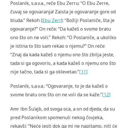
Poslanik, s.a.v.a., reče Ebu Zerru: “O Ebu Zerre,
čuvaj se ogovaranja! Zaista je ogovaranje gore od
bluda.” Rekoh (
Ebu Zerr
): “Božiji Poslaniče, šta je
ogovaranje?” On reče: “Da kažeš o svome bratu
ono što on ne voli.” Rekoh: “O Poslaniče, a ukoliko
je istina to što sam rekao o njemu?” On reče:
“Znaj da kada kažeš o njemu ono što zbilja jeste,
tada si ga ogovorio, a kada kažeš o njemu ono što
nije tačno, tada si ga ok­levetao.”
[11]
Poslanik, s.a.v.a.: “Ogovaranje, to je da kažeš o
svome bratu ono što on ne voli da se kaže.”
[12]
Amr ibn Šu‘ajb, od svoga oca, a on od djeda, da su
pred Poslanikom spomenuli nekog čovjeka,
rekavši: “Neće jesti dok ga mi ne napitamo, niti će