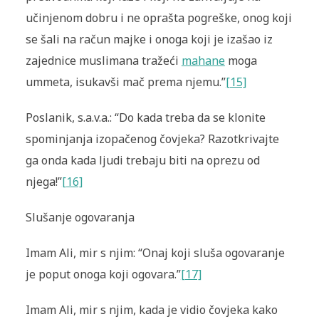
učinjenom do­bru i ne oprašta pogreške, onog koji
se šali na račun majke i onoga koji je izašao iz
zajednice muslimana tražeći
mahane
moga
ummeta, isu­kavši mač prema njemu.”
[15]
Poslanik, s.a.v.a.: “Do kada treba da se klonite
spominjanja izopačenog čovjeka? Razotkrivajte
ga onda kada ljudi trebaju biti na oprezu od
njega!”
[16]
Slušanje ogovaranja
Imam Ali, mir s njim: “Onaj koji sluša ogovaranje
je poput onoga koji ogovara.”
[17]
Imam Ali, mir s njim, kada je vidio čovjeka kako