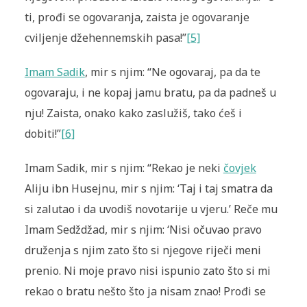
ti, prođi se ogovaranja, zaista je ogovaranje
cviljenje džehennemskih pasa!”
[5]
Imam Sadik
, mir s njim: “Ne ogovaraj, pa da te
ogovaraju, i ne kopaj jamu bratu, pa da padneš u
nju! Zaista, onako kako zaslužiš, tako ćeš i
dobiti!”
[6]
Imam Sadik, mir s njim: “Rekao je neki
čovjek
Aliju ibn Huse­jnu, mir s njim: ‘Taj i taj smatra da
si zalutao i da uvodiš novo­tarije u vjeru.’ Reče mu
Imam Sedždžad, mir s njim: ‘Nisi očuvao pravo
druženja s njim zato što si njegove ri­ječi meni
prenio. Ni moje pravo nisi ispunio zato što si mi
rekao o bratu nešto što ja ni­sam znao! Prođi se