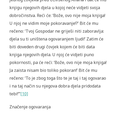
knjigu njegovih djela u kojoj neće vidjeti svoja
dobročinstva. Reći će: ‘Bože, ovo nije moja knjiga!
U njoj ne vidim moje pokoravanje!?’ Bit će mu
rečeno: ‘Tvoj Gospodar ne griješi niti zaborav­lja:
djela su ti uništena ogovaranjem ljudi!’ Zatim će
biti doveden drugi čovjek kojem će biti data
knjiga njegovih djela. U njoj će vidjeti puno
pokornosti, pa će reći: ‘Bože, ovo nije moja knjiga!
Ja zaista nisam bio to­liko pokoran!’ Bit će mu
rečeno: ‘To je zbog toga što te je taj i taj ogova­rao
i na taj način su njegova dobra djela pridodata
tebi!’”
[10]
Značenje ogovaranja