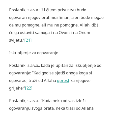
Poslanik, s.a.v.a.: “U čijem prisustvu bude
ogovaran njegov brat musli­man, a on bude mogao
da mu pomogne, ali mu ne pomogne, Allah, dž.š.,
će ga ostaviti samoga i na Ovom i na Onom
svijetu.”
[21]
Iskupljenje za ogovaranje
Poslanik, s.a.v.a., kada je upitan za iskupljenje od
ogovaranja: “Kad god se sjetiš onoga koga si
ogovarao, traži od Allaha
oprost
za njegove
grijehe.”
[22]
Poslanik, s.a.v.a.: “Kada neko od vas izloži
ogovaranju svoga brata, neka traži od Allaha