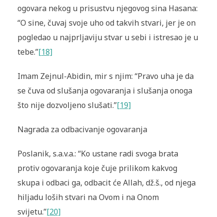
ogovara nekog u prisustvu njego­vog sina Hasana:
“O sine, čuvaj svoje uho od takvih stvari, jer je on
pogledao u najprljaviju stvar u sebi i istresao je u
tebe.”
[18]
Imam Zejnul-Abidin, mir s njim: “Pravo uha je da
se čuva od slušanja ogova­ranja i slušanja onoga
što nije dozvoljeno slušati.”
[19]
Nagrada za odbacivanje ogovaranja
Poslanik, s.a.v.a.: “Ko ustane radi svoga brata
protiv ogovaranja koje čuje prilikom kakvog
skupa i odbaci ga, odbacit će Allah, dž.š., od njega
hil­jadu loših stvari na Ovom i na Onom
svijetu.”
[20]