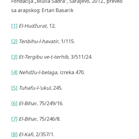
Fondacija „Mulla Sadra“, Sarajevo, 2012., preveo
sa arapskog: Ertan Basarik
[1]
El-Hudžurat
, 12.
[2]
Tenbihu-l-havatir
, 1/115.
[3]
Et-Tergibu ve-t-terhib
, 3/511/24.
[4]
Nehdžu-l-belaga
, izreka 470.
[5]
Tuhafu-l-‘ukul
, 245.
[6]
El-Bihar
, 75/249/16.
[7]
El-Bihar
, 75/246/8.
[8]
El-Kafi
, 2/357/1.