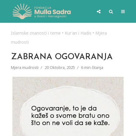
Islamske znanosti i teme
•
Kur'an i Hadis
•
Mjera
mudrosti
ZABRANA OGOVARANJA
Mjera mudrosti
20 Oktobra, 2025
6 min čitanja