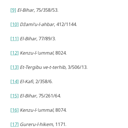
[9]
El-Bihar
, 75/358/53.
[10]
Džami‘u-l-ahbar
, 412/1144.
[11]
El-Bihar
, 77/89/3.
[12]
Kenzu-l-‘ummal
, 8024.
[13]
Et-Tergibu ve-t-terhib
, 3/506/13.
[14]
El-Kafi
, 2/358/6.
[15]
El-Bihar
, 75/261/64.
[16]
Kenzu-l-‘ummal
, 8074.
[17]
Gureru-l-hikem
, 1171.