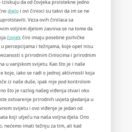
 iziskuju da od čovjeka proistekne jedno
ično
djelo
i ovi činioci su takvi da im se ne
protstaviti. Veza ovih činilaca sa
ovim voljnim djelom zasniva se na tome da
oja
čovjek
čini imaju posebne psihičke
u percepcijama i težnjama, koje opet nisu
vezanosti s prirodnim činiocima i prirodnim
a u vanjskom svijetu. Kao što je i naše
e koje, iako se radi o jednoj aktivnosti koja
eče iz naše duše, ipak nije pod kontrolom
no što je razlog našeg viđenja stvari oko
ste ostvarenje prirodnih uvjeta gledanja u
vnom svijetu i ovo viđenje je jedan od
ta koji utječu na naša voljna djela. Ono
o, nećemo imati težnju za tim, ali kad