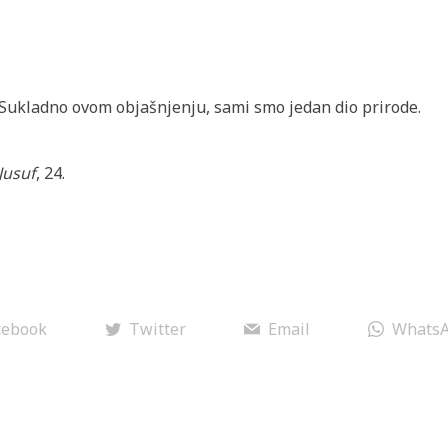
Sukladno ovom objašnjenju, sami smo jedan dio prirode.
Jusuf
, 24.
cebook
Twitter
Email
Whats