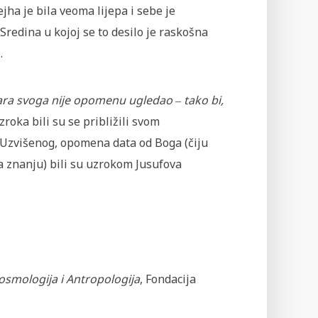
jha je bila veoma lijepa i sebe je
Sredina u kojoj se to desilo je raskošna
.
odara svoga nije opomenu ugledao ‒ tako bi,
roka bili su se približili svom
ga Uzvišenog, opomena data od Boga (čiju
na znanju) bili su uzrokom Jusufova
smologija i Antropologija
, Fondacija