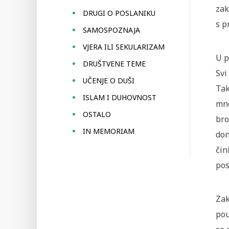
zak
DRUGI O POSLANIKU
s p
SAMOSPOZNAJA
VJERA ILI SEKULARIZAM
U p
DRUŠTVENE TEME
Svi
UČENJE O DUŠI
Tak
ISLAM I DUHOVNOST
mno
OSTALO
bro
IN MEMORIAM
don
čin
pos
Zak
pou