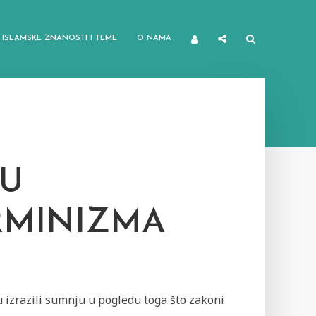
ISLAMSKE ZNANOSTI I TEME
O NAMA
DU
RMINIZMA
 izrazili sumnju u pogledu toga što zakoni