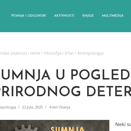
PITANJA I ODGOVORI
AKTIVNOSTI
KNJIGE
MULTIMEDIJA
amske znanosti i teme
•
Filozofija i Irfan
•
Antropologija
SUMNJA U POGLE
PRIRODNOG DETE
opologija
22 Jula, 2025
4 min čitanja
Neki su