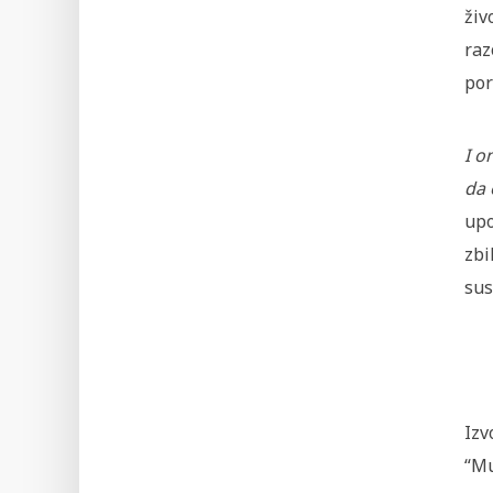
živ
raz
por
I o
da 
upo
zbi
sus
Izv
“Mu