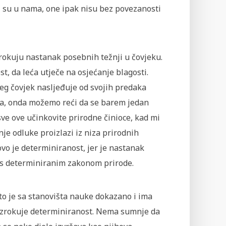
ji su u nama, one ipak nisu bez povezanosti
okuju nastanak posebnih težnji u čovjeku.
st, da leća utječe na osjećanje blagosti.
eg čovjek nasljeđuje od svojih predaka
va, onda možemo reći da se barem jedan
ve ove učinkovite prirodne činioce, kad mi
je odluke proizlazi iz niza prirodnih
 ovo je determiniranost, jer je nastanak
u s determiniranim zakonom prirode.
o je sa stanovišta nauke dokazano i ima
 uzrokuje determiniranost. Nema sumnje da