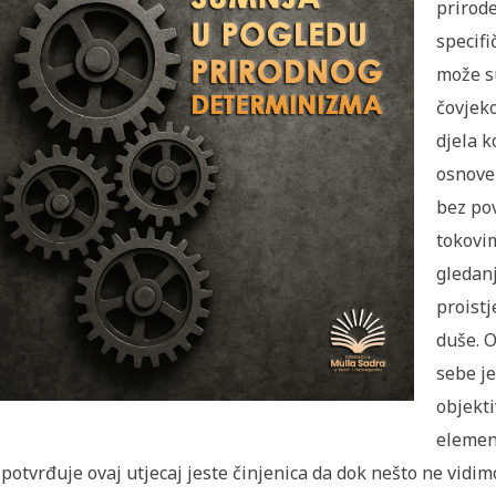
prirode
specif
može su
čovjek
djela k
osnove 
bez po
tokovim
gledanj
proistj
duše. O
sebe je
objekti
elemena
 potvrđuje ovaj utjecaj jeste činjenica da dok nešto ne vidim