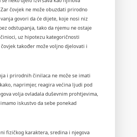
se neko djelo izvršava kao njihova
a. Zar čovjek ne može obuzdati prirodno
nja govori da će dijete, koje nosi niz
 bez odstupanja, tako da njemu ne ostaje
 činioci, uz hipotezu kategoričnosti
i čovjek također može voljno djelovati i
a i prirodnih činilaca ne može se imati
kako, naprimjer, reagira većina ljudi pod
jegova volja ovladala duševnim prohtjevima,
ami imamo iskustvo da sebe ponekad
oni fizičkog karaktera, sredina i njegova