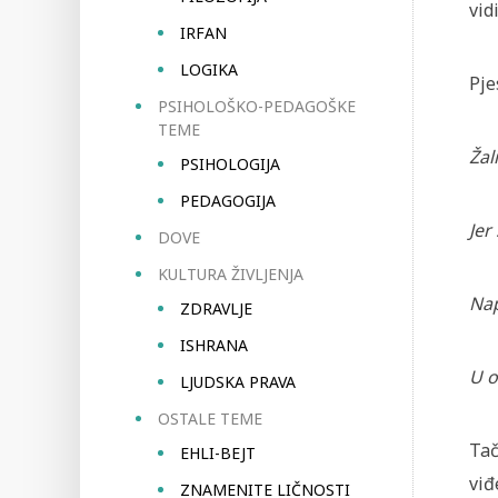
vid
IRFAN
LOGIKA
Pje
PSIHOLOŠKO-PEDAGOŠKE
TEME
Žal
PSIHOLOGIJA
PEDAGOGIJA
Jer
DOVE
KULTURA ŽIVLJENJA
Nap
ZDRAVLJE
ISHRANA
U o
LJUDSKA PRAVA
OSTALE TEME
Tač
EHLI-BEJT
viđ
ZNAMENITE LIČNOSTI