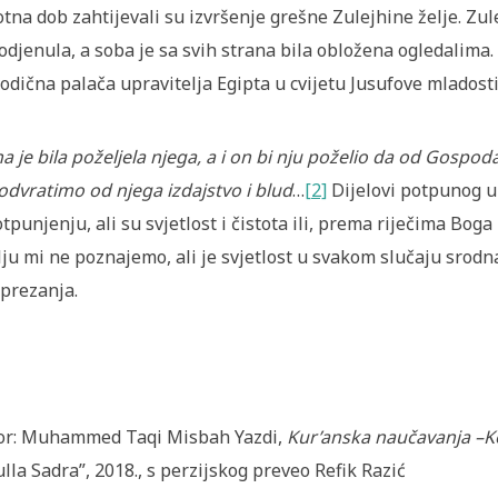
otna dob zahtijevali su izvršenje grešne Zulejhine želje. Zule
odjenula, a soba je sa svih strana bila obložena ogledalima. 
odična palača upravitelja Egipta u cvijetu Jusufove mladosti
na je bila poželjela njega, a i on bi nju poželio da od Gosp
odvratimo od njega izdajstvo i blud
…
[2]
Dijelovi potpunog uz
tpunjenju, ali su svjetlost i čistota ili, prema riječima Bo
lju mi ne poznajemo, ali je svjetlost u svakom slučaju srod
prezanja.
or: Muhammed Taqi Misbah Yazdi,
Kur’anska naučavanja –Ko
lla Sadra”, 2018., s perzijskog preveo Refik Razić