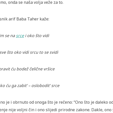
imo, onda se naša volja veže za to.
snik arif Baba Taher kaže:
im se na
srce
i oko što vidi
 sve što oko vidi srcu to se svidi
ravit ću bodež čelične vršice
ko ću ga zabit’ – oslobodit’ srce
no je i obrnuto od onoga što je rečeno: “Ono što je daleko od
enje nije voljni čin i ono slijedi prirodne zakone. Dakle, ono š