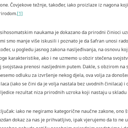
one. Čovjekove težnje, također, iako proizlaze iz nagona ko
rirodom.
[1]
sihosomatskim naukama je dokazano da prirodni činioci uzr
 mi smo manje više iskusili i poznato je da šafran unosi rado
ođer, u pogledu jasnog zakona nasljeđivanja, na osnovu koj
ge karakteristike, ako i ne uzmemo u obzir stečena svojst
j svojstava prenosi nasljednim putem. Dakle, s obzirom na s
esemo odluku za izvršenje nekog djela, ova volja za donošen
ilaca (iako se čini da je volja nastala bez uvodnih činilaca) i
ljedice rezultat niza prirodnih uzroka koji nastaju u sklad
ljučak: iako ne negiramo kategorične naučne zakone, ono št
zdan dokaz za nas je prihvatljivo, ipak vjerujemo da to ne