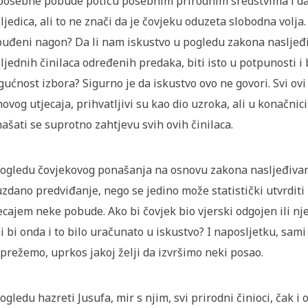
posebne pobude potiču posebnim prirodnim sredstvima i da 
ljedica, ali to ne znači da je čovjeku oduzeta slobodna volj
uđeni nagon? Da li nam iskustvo u pogledu zakona nasljeđiva
ljednih činilaca određenih predaka, biti isto u potpunosti i
ućnost izbora? Sigurno je da iskustvo ovo ne govori. Svi ovi
hovog utjecaja, prihvatljivi su kao dio uzroka, ali u konačnic
ašati se suprotno zahtjevu svih ovih činilaca.
ogledu čovjekovog ponašanja na osnovu zakona nasljeđivanj
zdano predviđanje, nego se jedino može statistički utvrditi 
ecajem neke pobude. Ako bi čovjek bio vjerski odgojen ili n
li bi onda i to bilo uračunato u iskustvo? I naposljetku, s
prežemo, uprkos jakoj želji da izvršimo neki posao.
ogledu hazreti Jusufa, mir s njim, svi prirodni činioci, čak i 