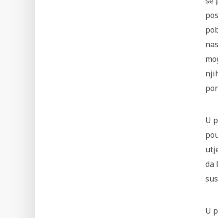
se 
pos
pob
nas
mog
nji
pon
U p
pou
utj
da 
sus
U p