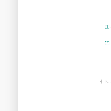
[1]
[2]
Fa