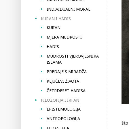
INDIVIDUALNI MORAL
KUR’AN I HADIS
KUR’AN
MJERA MUDROSTI
HADIS
MUDROSTI VJEROVJESNIKA
ISLAMA
PREDAJE S MIRADŽA
KLJUČEVI ŽIVOTA
ČETRDESET HADISA
FILOZOFIJA I IRFAN
EPISTEMOLOGIJA
ANTROPOLOGIJA
što
FILOZOFIJA