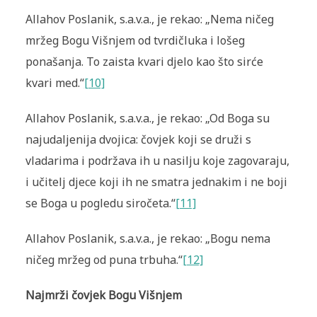
Allahov Poslanik, s.a.v.a., je rekao: „Nema ničeg
mržeg Bogu Višnjem od tvrdičluka i lošeg
ponašanja. To zaista kvari djelo kao što sirće
kvari med.“
[10]
Allahov Poslanik, s.a.v.a., je rekao: „Od Boga su
najudaljenija dvojica: čovjek koji se druži s
vladarima i podržava ih u nasilju koje zagovaraju,
i učitelj djece koji ih ne smatra jednakim i ne boji
se Boga u pogledu siročeta.“
[11]
Allahov Poslanik, s.a.v.a., je rekao: „Bogu nema
ničeg mržeg od puna trbuha.“
[12]
Najmrži čovjek Bogu Višnjem