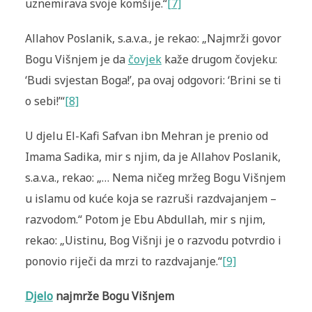
uznemirava svoje komšije.“
[7]
Allahov Poslanik, s.a.v.a., je rekao: „Najmrži govor
Bogu Višnjem je da
čovjek
kaže drugom čovjeku:
‘Budi svjestan Boga!’, pa ovaj odgovori: ‘Brini se ti
o sebi!’“
[8]
U djelu El-Kafi Safvan ibn Mehran je prenio od
Imama Sadika, mir s njim, da je Allahov Poslanik,
s.a.v.a., rekao: „… Nema ničeg mržeg Bogu Višnjem
u islamu od kuće koja se razruši razdvajanjem –
razvodom.“ Potom je Ebu Abdullah, mir s njim,
rekao: „Uistinu, Bog Višnji je o razvodu potvrdio i
ponovio riječi da mrzi to razdvajanje.“
[9]
Djelo
najmrže Bogu Višnjem