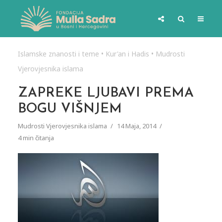
Islamske znanosti i teme
•
Kur'an i Hadis
•
Mudrosti
Vjerovjesnika islama
ZAPREKE LJUBAVI PREMA
BOGU VIŠNJEM
Mudrosti Vjerovjesnika islama
14 Maja, 2014
4 min čitanja