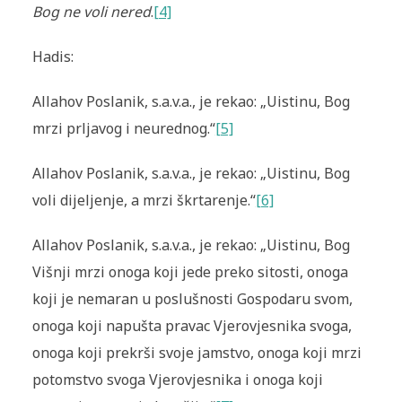
Bog ne voli nered
.
[4]
Hadis:
Allahov Poslanik, s.a.v.a., je rekao: „Uistinu, Bog
mrzi prljavog i neurednog.“
[5]
Allahov Poslanik, s.a.v.a., je rekao: „Uistinu, Bog
voli dijeljenje, a mrzi škrtarenje.“
[6]
Allahov Poslanik, s.a.v.a., je rekao: „Uistinu, Bog
Višnji mrzi onoga koji jede preko sitosti, onoga
koji je nemaran u poslušnosti Gospodaru svom,
onoga koji napušta pravac Vjerovjesnika svoga,
onoga koji prekrši svoje jamstvo, onoga koji mrzi
potomstvo svoga Vjerovjesnika i onoga koji