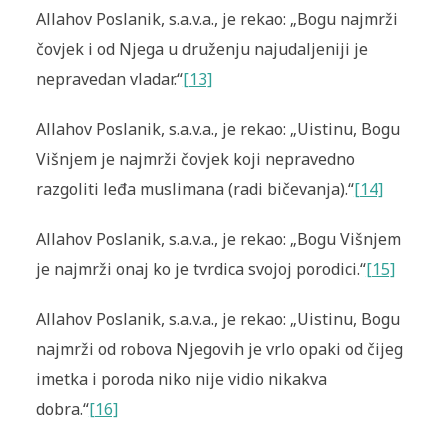
Allahov Poslanik, s.a.v.a., je rekao: „Bogu najmrži
čovjek i od Njega u druženju najudaljeniji je
nepravedan vladar.“
[13]
Allahov Poslanik, s.a.v.a., je rekao: „Uistinu, Bogu
Višnjem je najmrži čovjek koji nepravedno
razgoliti leđa muslimana (radi bičevanja).“
[14]
Allahov Poslanik, s.a.v.a., je rekao: „Bogu Višnjem
je najmrži onaj ko je tvrdica svojoj porodici.“
[15]
Allahov Poslanik, s.a.v.a., je rekao: „Uistinu, Bogu
najmrži od robova Njegovih je vrlo opaki od čijeg
imetka i poroda niko nije vidio nikakva
dobra.“
[16]