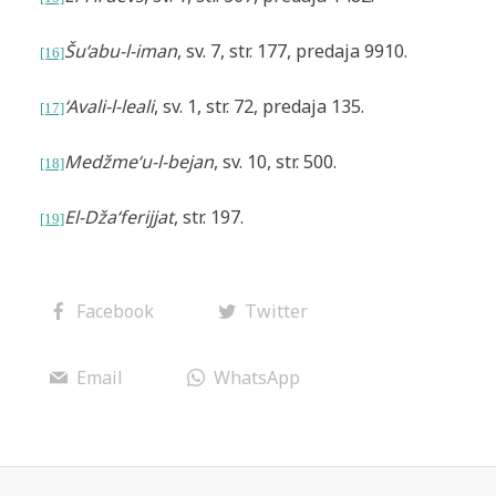
Šu‘abu-l-iman
, sv. 7, str. 177, predaja 9910.
[16]
‘Avali-l-leali
, sv. 1, str. 72, predaja 135.
[17]
Medžme‘u-l-bejan
, sv. 10,
str. 500.
[18]
El-Dža‘ferijjat
, str. 197.
[19]
Facebook
Twitter
Email
WhatsApp