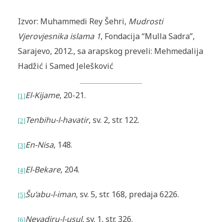
Izvor: Muhammedi Rey Šehri,
Mudrosti
Vjerovjesnika islama 1
, Fondacija “Mulla Sadra”,
Sarajevo, 2012., sa arapskog preveli: Mehmedalija
Hadžić i Samed Jelešković
El-Kijame
, 20-21.
[1]
Tenbihu-l-havatir
, sv. 2, str. 122.
[2]
En-Nisa
, 148.
[3]
El-Bekare
, 204.
[4]
Šu‘abu-l-iman
, sv. 5, str. 168, predaja 6226.
[5]
Nevadiru-l-usul
, sv. 1, str. 326.
[6]