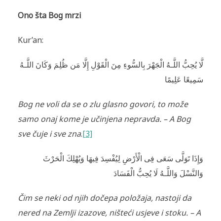
Ono šta Bog mrzi
Kur’an:
لَّا يُحِبُّ اللَّـهُ الْجَهْرَ‌ بِالسُّوءِ مِنَ الْقَوْلِ إِلَّا مَن ظُلِمَ وَكَانَ اللَّـهُ
سَمِيعًا عَلِيمًا
Bog ne voli da se o zlu glasno govori, to može
samo onaj kome je učinjena nepravda. – A Bog
sve čuje i sve zna
.
[3]
وَإِذَا تَوَلَّى سَعَى فِى الْأَرْ‌ضِ لِيُفْسِدَ فِيهَا وَيُهْلِكَ الْحَرْ‌ثَ
وَالنَّسْلَ وَاللَّـهُ لَا يُحِبُّ الْفَسَادَ
Čim se neki od njih dočepa položaja, nastoji da
nered na Zemlji izazove, ništeći usjeve i stoku. – A