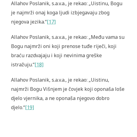
Allahov Poslanik, s.a.v.a., je rekao: „Uistinu, Bogu
je najmrži onaj koga ljudi izbjegavaju zbog
njegova jezika.“
[17]
Allahov Poslanik, s.a.v.a., je rekao: „Među vama su
Bogu najmrži oni koji prenose tuđe riječi, koji
braću razdvajaju i koji nevinima greške
istražuju.“
[18]
Allahov Poslanik, s.a.v.a., je rekao: „Uistinu,
najmrži Bogu Višnjem je čovjek koji oponaša loše
djelo vjernika, a ne oponaša njegovo dobro
djelo.“
[19]