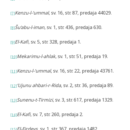
Kenzu-l-‘ummal
, sv. 16,
str. 87, predaja 44029.
[7]
Šu‘abu-l-iman
, sv. 1, str. 436, predaja 630.
[8]
El-Kafi
, sv. 5, str. 328, predaja 1.
[9]
Mekarimu-l-ahlak
, sv. 1, str. 51, predaja 19.
[10]
Kenzu-l-‘ummal
, sv. 16,
str. 22, predaja 43761.
[11]
‘Ujunu ahbari-r-Rida
, sv. 2, str. 36, predaja 89.
[12]
Sunenu-t-Tirmizi
, sv. 3, str. 617, predaja 1329.
[13]
El-Kafi
, sv. 7, str. 260, predaja 2.
[14]
El-Firdevs
, sv. 1, str. 367, predaja 1482.
[15]