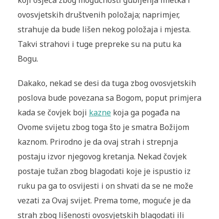
koji osjeća zbog mogućnosti gubljenja imetka i
ovosvjetskih društvenih položaja; naprimjer,
strahuje da bude lišen nekog položaja i mjesta.
Takvi strahovi i tuge prepreke su na putu ka
Bogu.
Dakako, nekad se desi da tuga zbog ovosvjetskih
poslova bude povezana sa Bogom, poput primjera
kada se čovjek boji
kazne
koja ga pogađa na
Ovome svijetu zbog toga što je smatra Božijom
kaznom. Prirodno je da ovaj strah i strepnja
postaju izvor njegovog kretanja. Nekad čovjek
postaje tužan zbog blagodati koje je ispustio iz
ruku pa ga to osvijesti i on shvati da se ne može
vezati za Ovaj svijet. Prema tome, moguće je da
strah zbog lišenosti ovosvjetskih blagodati ili