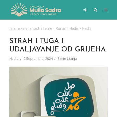
Islamske znanosti i teme
•
Kur'an i Hadis
•
Hadis
STRAH I TUGA I
UDALJAVANJE OD GRIJEHA
Hadis
2 Septembra, 2024
3 min čitanja