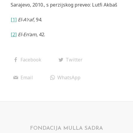
Sarajevo, 2010., s perzijskog preveo: Lutfi Akbaš
[1]
El-A‘raf
, 94.
[2]
El-En‘am
, 42.
Facebook
Twitter
Email
WhatsApp
FONDACIJA MULLA SADRA