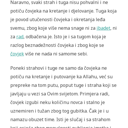
Naravno, svaki strah i tuga nisu pohvalni i ne
potiču čovjeka na kretanje i djelovanje. Tuga koja
je povod utučenosti čovjeka i okretanja leđa
svemu, zbog koje više nema snage ni za
ibadet
, ni
za
rad
, odbačena je. Isto je i sa tugom koja je
razlog beznadežnosti čovjeka i zbog koje se
čovjek
više ne nada ni samome sebi.
Poneki strahovi i tuge ne samo da čovjeka ne
potiču na kretanje i putovanje ka Allahu, već su
prepreke na tom putu, poput tuge i straha koji se
javljaju u vezi sa Ovim svijetom. Primjera radi,
čovjek izgubi neku količinu novca i stalno je
uznemiren i tužan zbog tog gubitka. Čak je i u
namazu obuzet time. Isti je slučaj i sa strahom