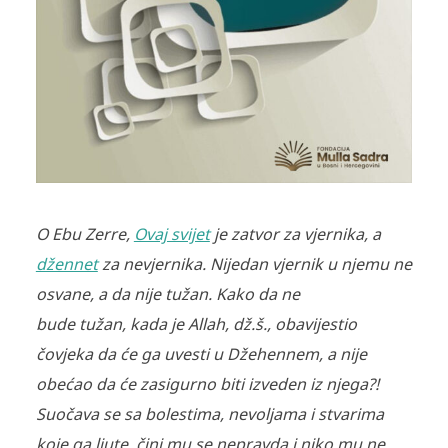
O Ebu Zerre,
Ovaj svijet
je zatvor za vjernika, a
džennet
za nevjernika. Nijedan vjernik u njemu ne
osvane, a da nije tužan. Kako da ne
bude tužan, kada je Allah, dž.š., obavijestio
čovjeka da će ga uvesti u Džehennem, a nije
obećao da će zasigurno biti izveden iz njega?!
Suočava se sa bolestima, nevoljama i stvarima
koje ga ljute, čini mu se nepravda i niko mu ne