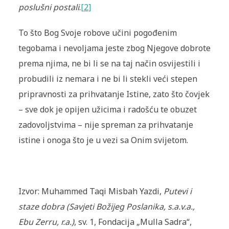
poslušni postali
.
[2]
To što Bog Svoje robove učini pogođenim
tegobama i nevoljama jeste zbog Njegove dobrote
prema njima, ne bi li se na taj način osvijestili i
probudili iz nemara i ne bi li stekli veći stepen
pripravnosti za prihvatanje Istine, zato što čovjek
– sve dok je opijen užicima i radošću te obuzet
zadovoljstvima – nije spreman za prihvatanje
istine i onoga što je u vezi sa Onim svijetom.
Izvor: Muhammed Taqi Misbah Yazdi,
Putevi i
staze dobra (Savjeti Božijeg Poslanika, s.a.v.a.,
Ebu Zerru, r.a.)
, sv. 1, Fondacija „Mulla Sadra“,