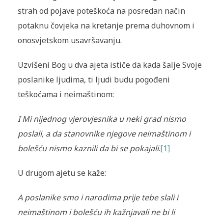
strah od pojave poteškoća na posredan način
potaknu čovjeka na kretanje prema duhovnom i
onosvjetskom usavršavanju.
Uzvišeni Bog u dva ajeta ističe da kada šalje Svoje
poslanike ljudima, ti ljudi budu pogođeni
teškoćama i neimaštinom:
I Mi nijednog vjerovjesnika u neki grad nismo
poslali, a da stanovnike njegove neimaštinom i
bolešću nismo kaznili da bi se pokajali
.
[1]
U drugom ajetu se kaže:
A poslanike smo i narodima prije tebe slali i
neimaštinom i bolešću ih kažnjavali ne bi li