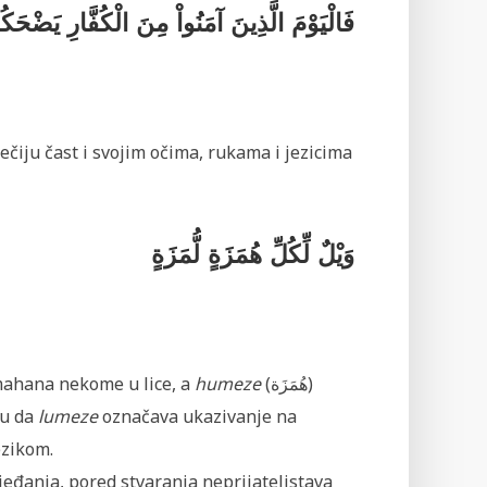
فَالْيَوْمَ الَّذِينَ آمَنُواْ مِنَ الْكُفَّارِ يَضْحَك
iju čast i svojim očima, rukama i jezicima
وَيْلٌ لِّكُلِّ هُمَزَةٍ لُّمَزَةٍ
ijih mahana nekome u lice, a
humeze
(هُمَزَة)
u da
lumeze
označava ukazivanje na
zikom.
jeđanja, pored stvaranja neprijateljstava