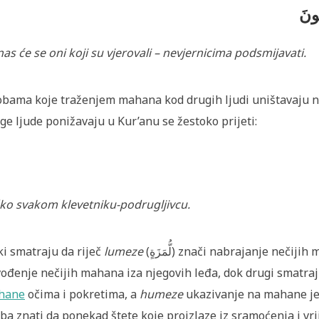
ُونَ
as će se oni koji su vjerovali – nevjernicima podsmijavati.
bama koje traženjem mahana kod drugih ljudi uništavaju neč
ge ljude ponižavaju u Kur’anu se žestoko prijeti:
ko svakom klevetniku-podrugljivcu.
i smatraju da riječ
lumeze
(لُّمَزَةٍ) znači nabrajanje neč
ođenje nečijih mahana iza njegovih leđa, dok drugi smatraj
hane
očima i pokretima, a
humeze
ukazivanje na mahane je
ba znati da ponekad štete koje proizlaze iz sramoćenja i vri