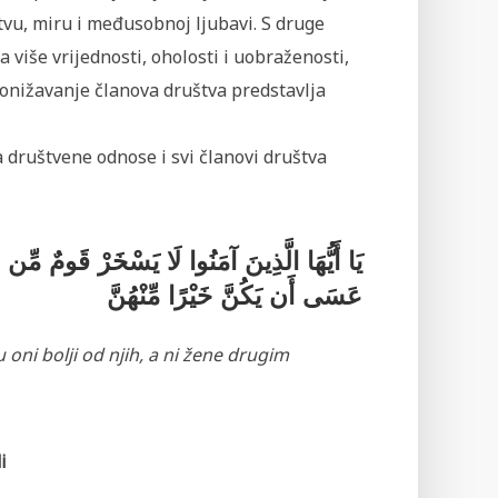
stvu, miru i međusobnoj ljubavi. S druge
 više vrijednosti, oholosti i uobraženosti,
ponižavanje članova društva predstavlja
 društvene odnose i svi članovi društva
يَا أَيُّهَا الَّذِينَ آمَنُوا لَا يَسْخَرْ قَومٌ مِّ
عَسَى أَن يَكُنَّ خَيْرًا مِّنْهُنَّ
oni bolji od njih, a ni žene drugim
i