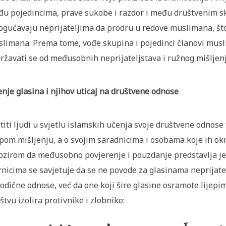
u pojedincima, prave sukobe i razdor i među društvenim 
gućavaju neprijateljima da prodru u redove muslimana, što 
limana. Prema tome, vođe skupina i pojedinci članovi musli
ržavati se od međusobnih neprijateljstava i ružnog mišljenj
enje glasina i njihov uticaj na društvene odnose
titi ljudi u svjetlu islamskih učenja svoje društvene odno
epom mišljenju, a o svojim saradnicima i osobama koje ih okr
bzirom da međusobno povjerenje i pouzdanje predstavlja jed
rnicima se savjetuje da se ne povode za glasinama neprijate
odične odnose, već da one koji šire glasine osramote lijepi
štvu izolira protivnike i zlobnike: