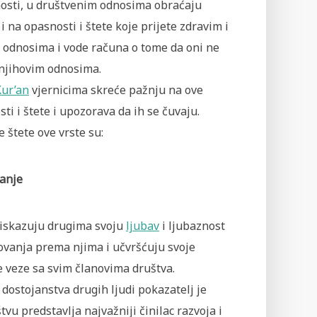
osti, u društvenim odnosima obraćaju
i na opasnosti i štete koje prijete zdravim i
 odnosima i vode računa o tome da oni ne
njihovim odnosima.
Kur’an
vjernicima skreće pažnju na ove
ti i štete i upozorava da ih se čuvaju.
 štete ove vrste su:
vanje
i iskazuju drugima svoju
ljubav
i ljubaznost
ovanja prema njima i učvršćuju svoje
e veze sa svim članovima društva.
 dostojanstva drugih ljudi pokazatelj je
tvu predstavlja najvažniji činilac razvoja i