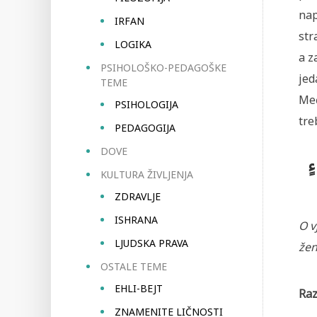
nap
IRFAN
str
LOGIKA
a z
PSIHOLOŠKO-PEDAGOŠKE
jed
TEME
Međ
PSIHOLOGIJA
tre
PEDAGOGIJA
DOVE
ءٍ
KULTURA ŽIVLJENJA
ZDRAVLJE
ISHRANA
O v
LJUDSKA PRAVA
žen
OSTALE TEME
EHLI-BEJT
Raz
ZNAMENITE LIČNOSTI