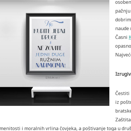
osoben
pažnju 
dobrim
naude 
Časni
opasnos
Najveće
Izrugi
Čestit
iz pošt
bratsk
Zaštita
menitosti i moralnih vrlina čovjeka, a poštivanje toga u druš