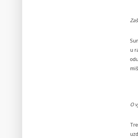
Zaš
Sum
u r
odu
miš
O v
Tre
uzd