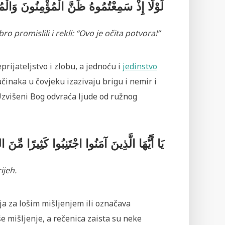
لَوْلَا إِذْ سَمِعْتُمُوهُ ظَنَّ الْمُؤْمِنُونَ وَالْم
bro promislili i rekli: “Ovo je očita potvora!”
prijateljstvo i zlobu, a jednoću i
jedinstvo
činaka u čovjeku izazivaju brigu i nemir i
Uzvišeni Bog odvraća ljude od ružnog
يَا أَيُّهَا الَّذِينَ آمَنُوا اجْتَنِبُوا كَثِيرًا مِّنَ 
ijeh.
a za lošim mišljenjem ili označava
e mišljenje, a rečenica zaista su neke