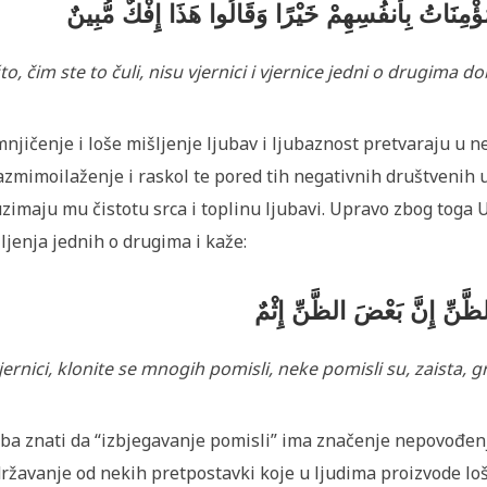
ُؤْمِنَاتُ بِأَنفُسِهِمْ خَيْرًا وَقَالُوا هَذَا إِفْكٌ مُّبِينٌ
to, čim ste to čuli, nisu vjernici i vjernice jedni o drugima do
njičenje i loše mišljenje ljubav i ljubaznost pretvaraju u ne
azmimoilaženje i raskol te pored tih negativnih društvenih u
zimaju mu čistotu srca i toplinu ljubavi. Upravo zbog toga 
ljenja jednih o drugima i kaže:
الظَّنِّ إِنَّ بَعْضَ الظَّنِّ إِثْمٌ
jernici, klonite se mnogih pomisli, neke pomisli su, zaista, gr
ba znati da “izbjegavanje pomisli” ima značenje nepovođenj
ržavanje od nekih pretpostavki koje u ljudima proizvode loš