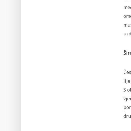
međ
omo
mus
uzd
Šir
Čes
lij
S o
vje
por
dru