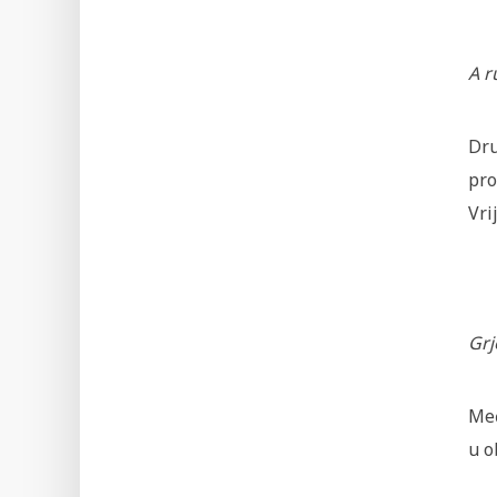
A r
Dru
pro
Vri
Grj
Međ
u o