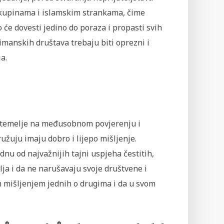
skupinama i islamskim strankama, čime
će dovesti jedino do poraza i propasti svih
manskih društava trebaju biti oprezni i
a.
se temelje na međusobnom povjerenju i
užuju imaju dobro i lijepo mišljenje.
nu od najvažnijih tajni uspjeha čestitih,
lja i da ne narušavaju svoje društvene i
m mišljenjem jednih o drugima i da u svom