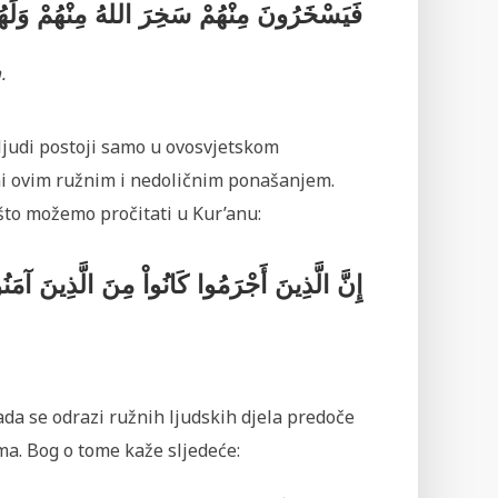
فَيَسْخَرُونَ مِنْهُمْ سَخِرَ اللهُ مِنْهُمْ وَلَهُ
.
 ljudi postoji samo u ovosvjetskom
ljni ovim ružnim i nedoličnim ponašanjem.
što možemo pročitati u Kur’anu:
إِنَّ الَّذِينَ أَجْرَمُوا كَانُواْ مِنَ الَّذِينَ آم
da se odrazi ružnih ljudskih djela predoče
ima. Bog o tome kaže sljedeće: