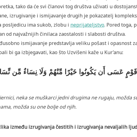
retka, tako da će svi članovi tog društva uživati u dostojan
ane, izrugivanje i ismijavanje drugih je pokazatelj kompleksa
a posljedicu ima sukob, zlobu i
neprijateljstvo
. Pored toga, 
an od najvažnijih činilaca zaostalosti i slabosti društva.
usobno ismijavanje predstavlja veliku pošast i opasnost za
bali bi ga izbjegavati, kao što Uzvišeni kaže u Kur’anu:
ن قَوْمٍ عَسَى أَن يَكُونُوا خَيْرًا مِّنْهُمْ وَلَا نِسَاءٌ مِّن نِّسَا
jernici, neka se muškarci jedni drugima ne rugaju, možda su 
ama, možda su one bolje od njih.
lika između izrugivanja čestitih i izrugivanja nevaljalih ljud