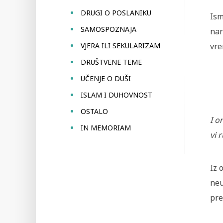
DRUGI O POSLANIKU
Ism
SAMOSPOZNAJA
nar
VJERA ILI SEKULARIZAM
vre
DRUŠTVENE TEME
UČENJE O DUŠI
ISLAM I DUHOVNOST
OSTALO
I o
IN MEMORIAM
vi 
Iz 
neu
pre