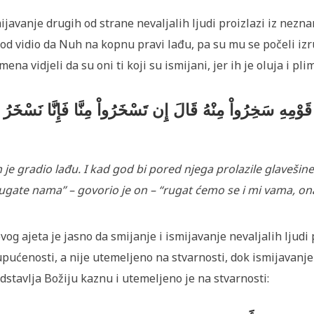
ijavanje drugih od strane nevaljalih ljudi proizlazi iz nezn
od vidio da Nuh na kopnu pravi lađu, pa su mu se počeli izru
mena vidjeli da su oni ti koji su ismijani, jer ih je oluja i pli
ن قَوْمِهِ سَخِرُواْ مِنْهُ قَالَ إِن تَسْخَرُواْ مِنَّا فَإِنَّا نَسْخَرُ
n je gradio lađu. I kad god bi pored njega prolazile glavešin
rugate nama” – govorio je on – “rugat ćemo se i mi vama, on
ovog ajeta je jasno da smijanje i ismijavanje nevaljalih ljudi 
pućenosti, a nije utemeljeno na stvarnosti, dok ismijavanj
dstavlja Božiju kaznu i utemeljeno je na stvarnosti: