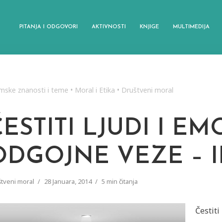
PITANJA I ODGOVORI
AKTIVNOSTI
KNJIGE
MULTIMEDIJA
amske znanosti i teme
•
Moral i Etika
•
Društveni moral
ČESTITI LJUDI I E
ODGOJNE VEZE – II
tveni moral
28 Januara, 2014
5 min čitanja
Čestiti