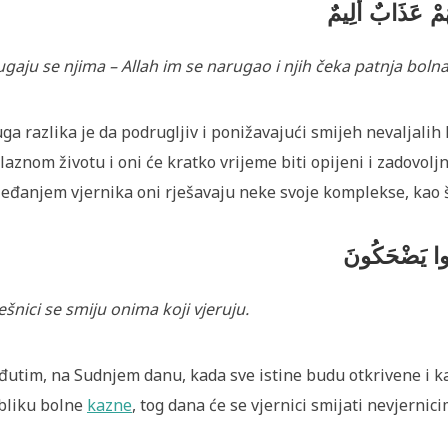
مْ عَذَابٌ أَلِيمٌ
ugaju se njima – Allah im se narugao i njih čeka patnja bolna
ga razlika je da podrugljiv i ponižavajući smijeh nevaljalih
laznom životu i oni će kratko vrijeme biti opijeni i zadovo
jeđanjem vjernika oni rješavaju neke svoje komplekse, kao 
َنُوا يَضْحَكُونَ
ešnici se smiju onima koji vjeruju.
utim, na Sudnjem danu, kada sve istine budu otkrivene i ka
bliku bolne
kazne
, tog dana će se vjernici smijati nevjernic