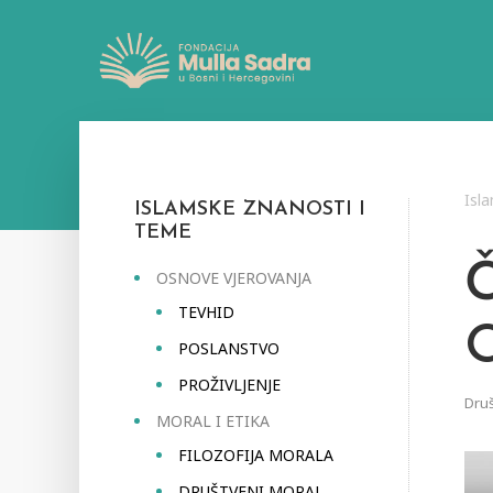
Isl
ISLAMSKE ZNANOSTI I
TEME
OSNOVE VJEROVANJA
TEVHID
POSLANSTVO
PROŽIVLJENJE
Druš
MORAL I ETIKA
FILOZOFIJA MORALA
DRUŠTVENI MORAL