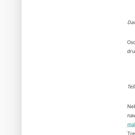
Dan
Oso
dru
Teš
Nek
nav
ma
Tre