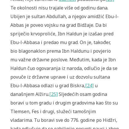
Te okolnosti nisu trajale više od godinu dana.
Ubijen je sultan Abdullah, a njegov amidžić Ebu-l-
Abbas je poveo vojsku na grad Bidžaje. Da bi
spriječio krvoproliće, Ibn Haldun je izašao pred
Ebu-l-Abbasa i predao mu grad. On je, također,
bio blagonaklon prema Ibn Haldunu i povjerio
mu važne državne poslove. Međutim, kada je Ibn
Haldun čuo ogovaranja iz naroda, odlučio je da se
povuče iz državne uprave i uz dozvolu sultana
Ebu-l-Abbasa odlazi u grad Biskra,
[24]
u
današnjem Alžiru.
[25]
Sljedećih osam godina
boravi u tom gradu i drugim gradovima kao što su
Tlemsen, Fes i drugi, služeći tamošnjim
vladarima. Tu boravi sve do 776. godine po Hidžri,
kada odlučuje da se ozbiljnije posveti nauci i zbog