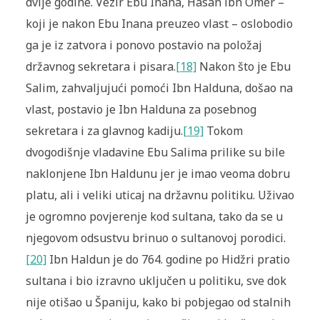
dvije godine. Vezir Ebu Inana, Hasan ibn Omer –
koji je nakon Ebu Inana preuzeo vlast – oslobodio
ga je iz zatvora i ponovo postavio na položaj
državnog sekretara i pisara.
[18]
Nakon što je Ebu
Salim, zahvaljujući pomoći Ibn Halduna, došao na
vlast, postavio je Ibn Halduna za posebnog
sekretara i za glavnog kadiju.
[19]
Tokom
dvogodišnje vladavine Ebu Salima prilike su bile
naklonjene Ibn Haldunu jer je imao veoma dobru
platu, ali i veliki uticaj na državnu politiku. Uživao
je ogromno povjerenje kod sultana, tako da se u
njegovom odsustvu brinuo o sultanovoj porodici.
[20]
Ibn Haldun je do 764. godine po Hidžri pratio
sultana i bio izravno uključen u politiku, sve dok
nije otišao u Španiju, kako bi pobjegao od stalnih