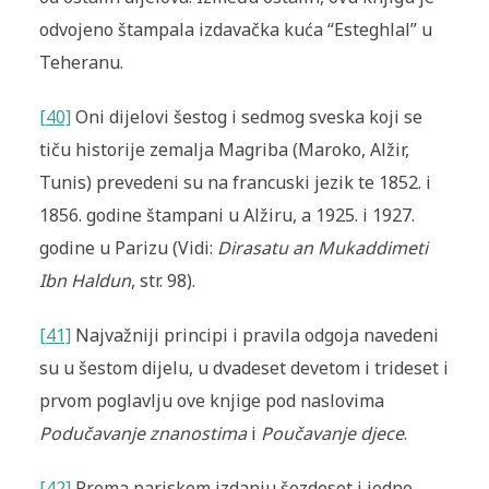
odvojeno štampala izdavačka kuća “Esteghlal” u
Teheranu.
[40]
Oni dijelovi šestog i sedmog sveska koji se
tiču historije zemalja Magriba (Maroko, Alžir,
Tunis) prevedeni su na francuski jezik te 1852. i
1856. godine štampani u Alžiru, a 1925. i 1927.
godine u Parizu (Vidi:
Dirasatu an Mukaddimeti
Ibn Haldun
, str. 98).
[41]
Najvažniji principi i pravila odgoja navedeni
su u šestom dijelu, u dvadeset devetom i trideset i
prvom poglavlju ove knjige pod naslovima
Podučavanje znanostima
i
Poučavanje djece
.
[42]
Prema pariskom izdanju šezdeset i jedno