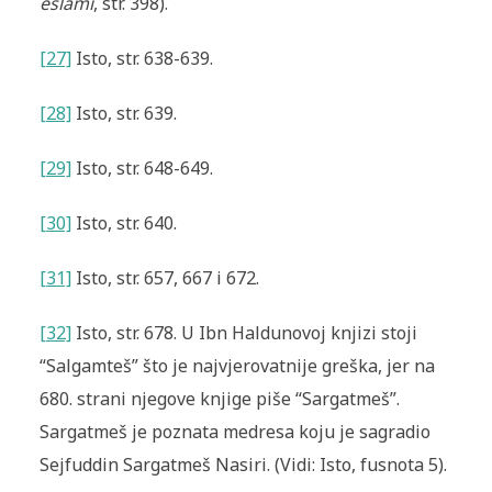
eslami
, str. 398).
[27]
Isto, str. 638-639.
[28]
Isto, str. 639.
[29]
Isto, str. 648-649.
[30]
Isto, str. 640.
[31]
Isto, str. 657, 667 i 672.
[32]
Isto, str. 678. U Ibn Haldunovoj knjizi stoji
“Salgamteš” što je najvjerovatnije greška, jer na
680. strani njegove knjige piše “Sargatmeš”.
Sargatmeš je poznata medresa koju je sagradio
Sejfuddin Sargatmeš Nasiri. (Vidi: Isto, fusnota 5).