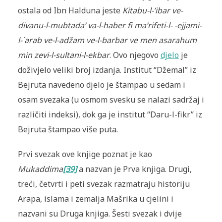
ostala od Ibn Halduna jeste
Kitabu-l-’ibar ve-
divanu-l-mubtada’ va-l-haber fi ma’rifeti-l- -ejjami-
l-`arab ve-l-adžam ve-l-barbar ve men asarahum
min zevi-l-sultani-l-ekbar
. Ovo njegovo
djelo
je
doživjelo veliki broj izdanja. Institut “Džemal” iz
Bejruta navedeno djelo je štampao u sedam i
osam svezaka (u osmom svesku se nalazi sadržaj i
različiti indeksi), dok ga je institut “Daru-l-fikr” iz
Bejruta štampao više puta.
Prvi svezak ove knjige poznat je kao
Mukaddima
[39]
a nazvan je Prva knjiga. Drugi,
treći, četvrti i peti svezak razmatraju historiju
Arapa, islama i zemalja Mašrika u cjelini i
nazvani su Druga knjiga. Šesti svezak i dvije