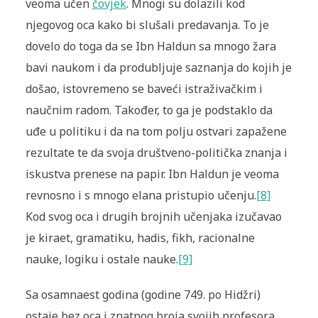
veoma učen
čovjek
. Mnogi su dolazili kod
njegovog oca kako bi slušali predavanja. To je
dovelo do toga da se Ibn Haldun sa mnogo žara
bavi naukom i da produbljuje saznanja do kojih je
došao, istovremeno se baveći istraživačkim i
naučnim radom. Također, to ga je podstaklo da
uđe u politiku i da na tom polju ostvari zapažene
rezultate te da svoja društveno-politička znanja i
iskustva prenese na papir. Ibn Haldun je veoma
revnosno i s mnogo elana pristupio učenju.
[8]
Kod svog oca i drugih brojnih učenjaka izučavao
je kiraet, gramatiku, hadis, fikh, racionalne
nauke, logiku i ostale nauke.
[9]
Sa osamnaest godina (godine 749. po Hidžri)
ostaje bez oca i znatnog broja svojih profesora,