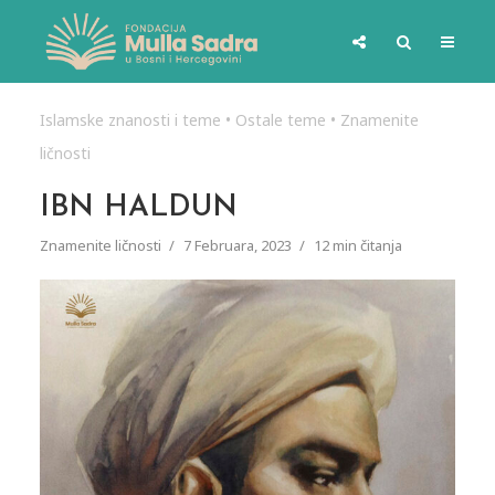
Islamske znanosti i teme
•
Ostale teme
•
Znamenite
ličnosti
IBN HALDUN
Znamenite ličnosti
7 Februara, 2023
12 min čitanja