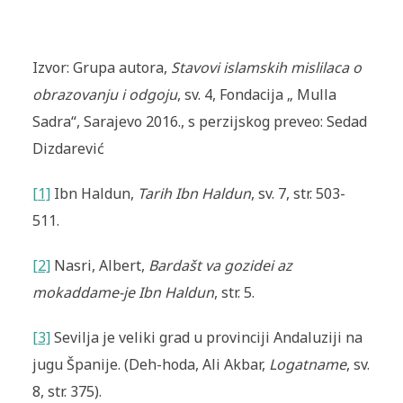
Izvor: Grupa autora,
Stavovi islamskih mislilaca o
obrazovanju i odgoju
, sv. 4, Fondacija „ Mulla
Sadra“, Sarajevo 2016., s perzijskog preveo: Sedad
Dizdarević
[1]
Ibn Haldun,
Tarih Ibn Haldun
, sv. 7, str. 503-
511.
[2]
Nasri, Albert,
Bardašt va gozidei az
mokaddame-je Ibn Haldun
, str. 5.
[3]
Sevilja je veliki grad u provinciji Andaluziji na
jugu Španije. (Deh-hoda, Ali Akbar,
Logatname
, sv.
8, str. 375).