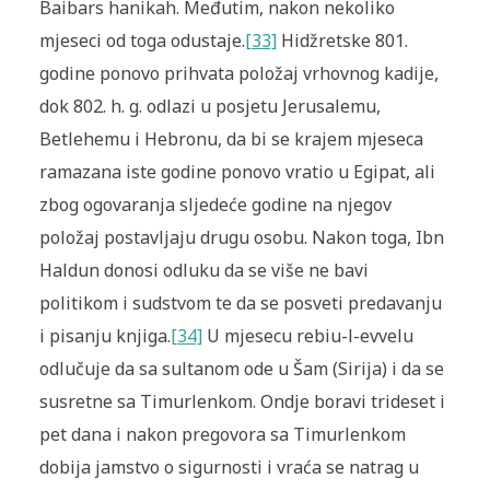
Baibars hanikah. Međutim, nakon nekoliko
mjeseci od toga odustaje.
[33]
Hidžretske 801.
godine ponovo prihvata položaj vrhovnog kadije,
dok 802. h. g. odlazi u posjetu Jerusalemu,
Betlehemu i Hebronu, da bi se krajem mjeseca
ramazana iste godine ponovo vratio u Egipat, ali
zbog ogovaranja sljedeće godine na njegov
položaj postavljaju drugu osobu. Nakon toga, Ibn
Haldun donosi odluku da se više ne bavi
politikom i sudstvom te da se posveti predavanju
i pisanju knjiga.
[34]
U mjesecu rebiu-l-evvelu
odlučuje da sa sultanom ode u Šam (Sirija) i da se
susretne sa Timurlenkom. Ondje boravi trideset i
pet dana i nakon pregovora sa Timurlenkom
dobija jamstvo o sigurnosti i vraća se natrag u