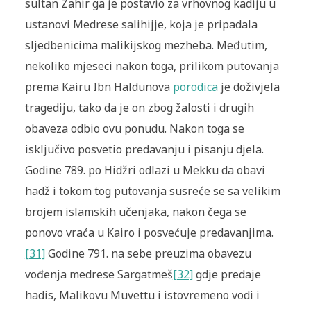
sultan Zahir ga je postavio za vrhovnog kadiju u
ustanovi Medrese salihijje, koja je pripadala
sljedbenicima malikijskog mezheba. Međutim,
nekoliko mjeseci nakon toga, prilikom putovanja
prema Kairu Ibn Haldunova
porodica
je doživjela
tragediju, tako da je on zbog žalosti i drugih
obaveza odbio ovu ponudu. Nakon toga se
isključivo posvetio predavanju i pisanju djela.
Godine 789. po Hidžri odlazi u Mekku da obavi
hadž i tokom tog putovanja susreće se sa velikim
brojem islamskih učenjaka, nakon čega se
ponovo vraća u Kairo i posvećuje predavanjima.
[31]
Godine 791. na sebe preuzima obavezu
vođenja medrese Sargatmeš
[32]
gdje predaje
hadis, Malikovu Muvettu i istovremeno vodi i