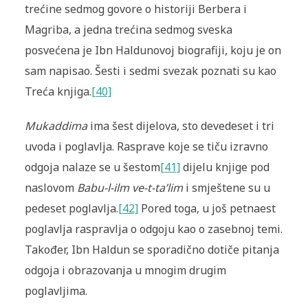
trećine sedmog govore o historiji Berbera i
Magriba, a jedna trećina sedmog sveska
posvećena je Ibn Haldunovoj biografiji, koju je on
sam napisao. Šesti i sedmi svezak poznati su kao
Treća knjiga.
[40]
Mukaddima
ima šest dijelova, sto devedeset i tri
uvoda i poglavlja. Rasprave koje se tiču izravno
odgoja nalaze se u šestom
[41]
dijelu knjige pod
naslovom
Babu-l-ilm ve-t-ta’lim
i smještene su u
pedeset poglavlja.
[42]
Pored toga, u još petnaest
poglavlja raspravlja o odgoju kao o zasebnoj temi.
Također, Ibn Haldun se sporadično dotiče pitanja
odgoja i obrazovanja u mnogim drugim
poglavljima.