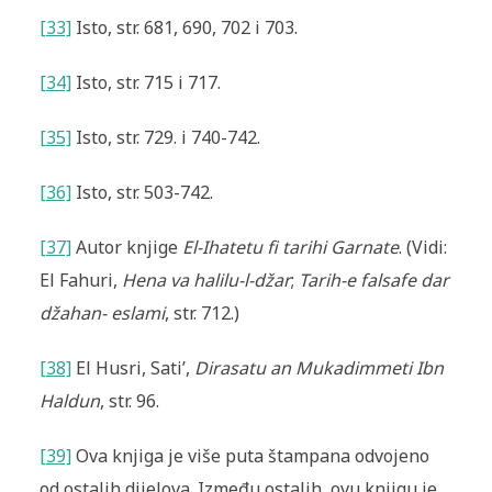
[33]
Isto, str. 681, 690, 702 i 703.
[34]
Isto, str. 715 i 717.
[35]
Isto, str. 729. i 740-742.
[36]
Isto, str. 503-742.
[37]
Autor knjige
El-Ihatetu fi tarihi Garnate
. (Vidi:
El Fahuri,
Hena va halilu-l-džar
;
Tarih-e falsafe dar
džahan- eslami
, str. 712.)
[38]
El Husri, Sati’,
Dirasatu an Mukadimmeti Ibn
Haldun
, str. 96.
[39]
Ova knjiga je više puta štampana odvojeno
od ostalih dijelova. Između ostalih, ovu knjigu je