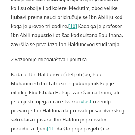
koji su oboljeli od kolere. Međutim, zbog velike
ljubavi prema nauci pridružuje se Ibn Abiliju kod
koga je proveo tri godine.
[10]
Kada ga je profesor
Ibn Abili napustio i otišao kod sultana Ebu Inana,
završila se prva faza Ibn Haldunovog studiranja.
2.Razdoblje mladalaštva i politika
Kada je Ibn Haldunov učitelj otišao, Ebu
Muhammed ibn Tafrakin – pobunjenik koji je
mladog Ebu Ishaka Hafsija zadržao na tronu, ali
je umjesto njega imao stvarnu
vlast
u zemlji –
pozvao je Ibn Halduna da prihvati posao dvorskog
sekretara i pisara. Ibn Haldun je prihvatio
ponudu s ciljem
[11]
da što prije posjeti šire