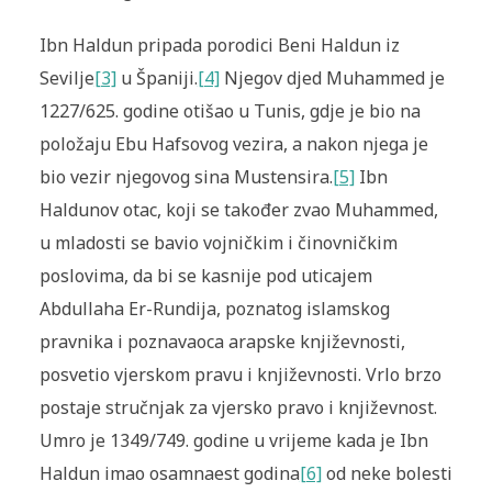
Ibn Haldun pripada porodici Beni Haldun iz
Sevilje
[3]
u Španiji.
[4]
Njegov djed Muhammed je
1227/625. godine otišao u Tunis, gdje je bio na
položaju Ebu Hafsovog vezira, a nakon njega je
bio vezir njegovog sina Mustensira.
[5]
Ibn
Haldunov otac, koji se također zvao Muhammed,
u mladosti se bavio vojničkim i činovničkim
poslovima, da bi se kasnije pod uticajem
Abdullaha Er-Rundija, poznatog islamskog
pravnika i poznavaoca arapske književnosti,
posvetio vjerskom pravu i književnosti. Vrlo brzo
postaje stručnjak za vjersko pravo i književnost.
Umro je 1349/749. godine u vrijeme kada je Ibn
Haldun imao osamnaest godina
[6]
od neke bolesti