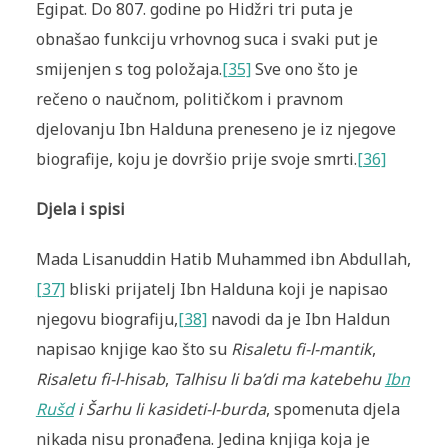
Egipat. Do 807. godine po Hidžri tri puta je
obnašao funkciju vrhovnog suca i svaki put je
smijenjen s tog položaja.
[35]
Sve ono što je
rečeno o naučnom, političkom i pravnom
djelovanju Ibn Halduna preneseno je iz njegove
biografije, koju je dovršio prije svoje smrti.
[36]
Djela i spisi
Mada Lisanuddin Hatib Muhammed ibn Abdullah,
[37]
bliski prijatelj Ibn Halduna koji je napisao
njegovu biografiju,
[38]
navodi da je Ibn Haldun
napisao knjige kao što su
Risaletu fi-l-mantik
,
Risaletu fi-l-hisab
,
Talhisu li ba’di ma katebehu
Ibn
Rušd
i Šarhu li kasideti-l-burda
, spomenuta djela
nikada nisu pronađena. Jedina knjiga koja je