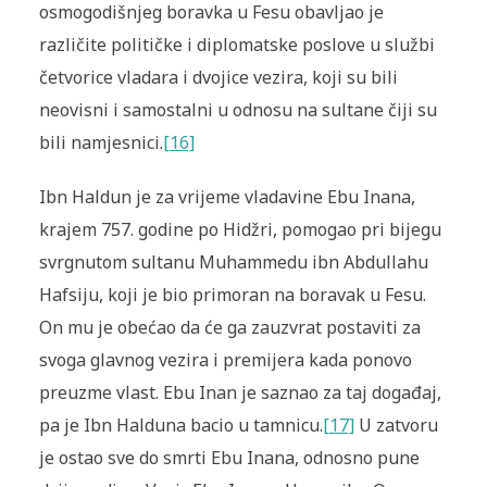
osmogodišnjeg boravka u Fesu obavljao je
različite političke i diplomatske poslove u službi
četvorice vladara i dvojice vezira, koji su bili
neovisni i samostalni u odnosu na sultane čiji su
bili namjesnici.
[16]
Ibn Haldun je za vrijeme vladavine Ebu Inana,
krajem 757. godine po Hidžri, pomogao pri bijegu
svrgnutom sultanu Muhammedu ibn Abdullahu
Hafsiju, koji je bio primoran na boravak u Fesu.
On mu je obećao da će ga zauzvrat postaviti za
svoga glavnog vezira i premijera kada ponovo
preuzme vlast. Ebu Inan je saznao za taj događaj,
pa je Ibn Halduna bacio u tamnicu.
[17]
U zatvoru
je ostao sve do smrti Ebu Inana, odnosno pune