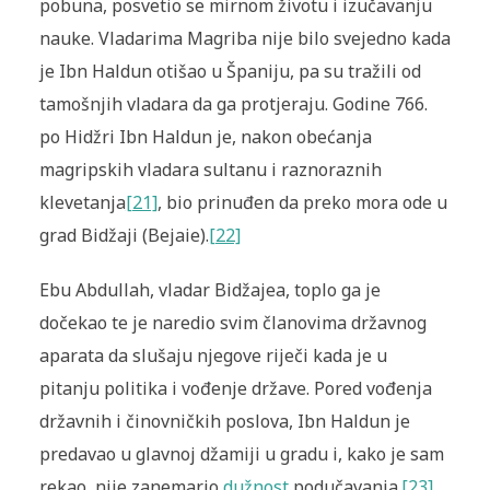
pobuna, posvetio se mirnom životu i izučavanju
nauke. Vladarima Magriba nije bilo svejedno kada
je Ibn Haldun otišao u Španiju, pa su tražili od
tamošnjih vladara da ga protjeraju. Godine 766.
po Hidžri Ibn Haldun je, nakon obećanja
magripskih vladara sultanu i raznoraznih
klevetanja
[21]
, bio prinuđen da preko mora ode u
grad Bidžaji (Bejaie).
[22]
Ebu Abdullah, vladar Bidžajea, toplo ga je
dočekao te je naredio svim članovima državnog
aparata da slušaju njegove riječi kada je u
pitanju politika i vođenje države. Pored vođenja
državnih i činovničkih poslova, Ibn Haldun je
predavao u glavnoj džamiji u gradu i, kako je sam
rekao, nije zanemario
dužnost
podučavanja.
[23]