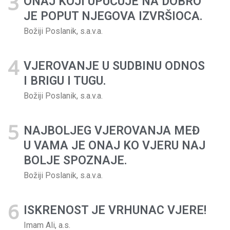
ONAJ KOJI UPUĆUJE NA DOBRO
JE POPUT NJEGOVA IZVRŠIOCA.
Božiji Poslanik, s.a.v.a.
VJEROVANJE U SUDBINU ODNOS
I BRIGU I TUGU.
Božiji Poslanik, s.a.v.a.
NAJBOLJEG VJEROVANJA MEĐ
U VAMA JE ONAJ KO VJERU NAJ
BOLJE SPOZNAJE.
Božiji Poslanik, s.a.v.a.
ISKRENOST JE VRHUNAC VJERE!
Imam Ali, a.s.