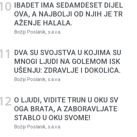
IBADET IMA SEDAMDESET DIJEL
OVA, A NAJBOLJI OD NJIH JE TR
AŽENJE HALALA.
Božiji Poslanik, s.a.v.a.
DVA SU SVOJSTVA U KOJIMA SU
MNOGI LJUDI NA GOLEMOM ISK
UŠENJU: ZDRAVLJE I DOKOLICA.
Božiji Poslanik, s.a.v.a.
O LJUDI, VIDITE TRUN U OKU SV
OGA BRATA, A ZABORAVLJATE
STABLO U OKU SVOME!
Božiji Poslanik, s.a.v.a.