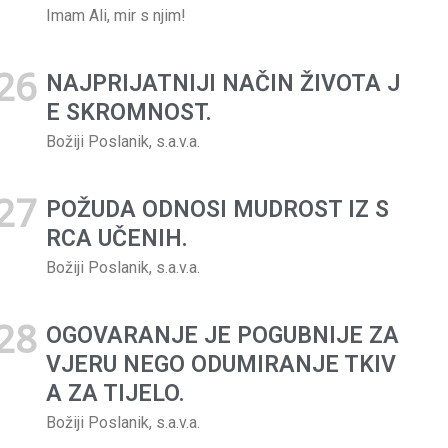
Imam Ali, mir s njim!
NAJPRIJATNIJI NAČIN ŽIVOTA J
E SKROMNOST.
Božiji Poslanik, s.a.v.a.
POŽUDA ODNOSI MUDROST IZ S
RCA UČENIH.
Božiji Poslanik, s.a.v.a.
OGOVARANJE JE POGUBNIJE ZA
VJERU NEGO ODUMIRANJE TKIV
A ZA TI­JELO.
Božiji Poslanik, s.a.v.a.