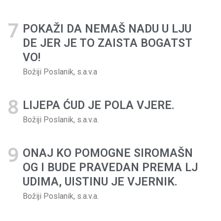
POKAŽI DA NEMAŠ NADU U LJU
DE JER JE TO ZAISTA BOGATST
VO!
Božiji Poslanik, s.a.v.a
LIJEPA ĆUD JE POLA VJERE.
Božiji Poslanik, s.a.v.a.
ONAJ KO POMOGNE SIROMAŠN
OG I BUDE PRAVEDAN PREMA LJ
UDIMA, UISTINU JE VJERNIK.
Božiji Poslanik, s.a.v.a.