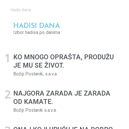
Hadis dana
HADISI DANA
Izbor hadisa po danima
KO MNOGO OPRAŠTA, PRODUŽU
JE MU SE ŽIVOT.
Božiji Poslanik, s.a.v.a
NAJGORA ZARADA JE ZARADA
OD KAMATE.
Božiji Poslanik s.a.v.a.