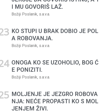
I MU GOVORIŠ LAŽ.
Božiji Poslanik, s.a.v.a.
KO STUPI U BRAK DOBIO JE POL
A ROBOVANJA.
Božiji Poslanik, s.a.v.a.
ONOGA KO SE UZOHOLIO, BOG Ć
E PONIZITI.
Božiji Poslanik, s.a.v.a.
MOLJENJE JE JEZGRO ROBOVA
NJA: NEĆE PROPASTI KO S MOL
JENJEM ŽIVI.