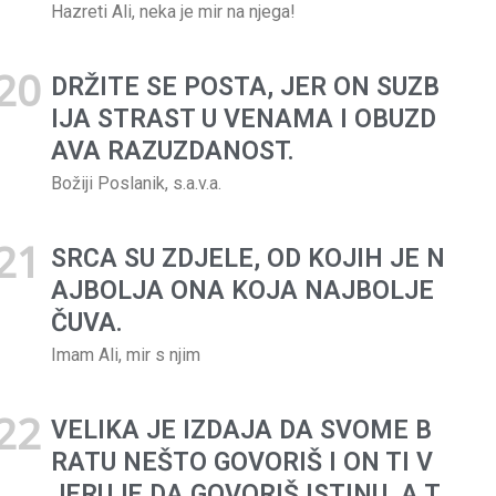
Hazreti Ali, neka je mir na njega!
Imam Ali, mir s njim
DRŽITE SE POSTA, JER ON SUZB
IJA STRAST U VENAMA I OBUZD
AVA RAZUZDANOST.
Božiji Poslanik, s.a.v.a.
SRCA SU ZDJELE, OD KOJIH JE N
AJBOLJA ONA KOJA NAJBOLJE
ČUVA.
Imam Ali, mir s njim
VELIKA JE IZDAJA DA SVOME B
RATU NEŠTO GOVORIŠ I ON TI V
JERUJE DA GOVORIŠ ISTINU, A T