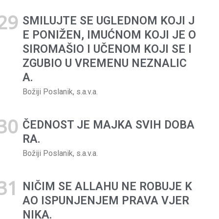
SMILUJTE SE UGLEDNOM KOJI J
E PONIŽEN, IMUĆNOM KOJI JE O
SIROMAŠIO I UČENOM KOJI SE I
ZGUBIO U VREMENU NEZNALIC
A.
Božiji Poslanik, s.a.v.a.
ČEDNOST JE MAJKA SVIH DOBA
RA.
Božiji Poslanik, s.a.v.a.
NIČIM SE ALLAHU NE ROBUJE K
AO ISPUNJENJEM PRAVA VJER
NIKA.