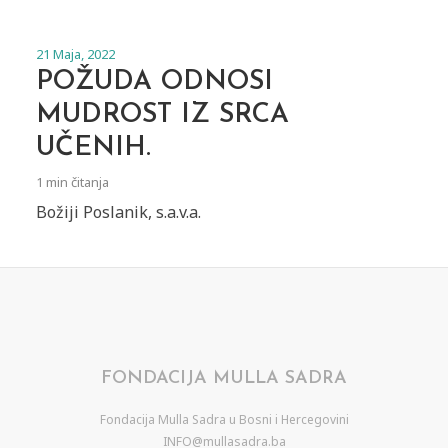
21 Maja, 2022
POŽUDA ODNOSI
MUDROST IZ SRCA
UČENIH.
1 min čitanja
Božiji Poslanik, s.a.v.a.
FONDACIJA MULLA SADRA
Fondacija Mulla Sadra u Bosni i Hercegovini
INFO@mullasadra.ba