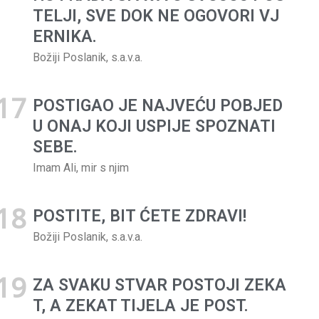
TELJI, SVE DOK NE OGOVORI VJ
ERNIKA.
Božiji Poslanik, s.a.v.a.
POSTIGAO JE NAJVEĆU POBJED
U ONAJ KOJI US­PIJE SPOZNATI
SEBE.
Imam Ali, mir s njim
POSTITE, BIT ĆETE ZDRAVI!
Hadis dana
Božiji Poslanik, s.a.v.a.
POSTIGAO JE NAJVEĆU
POBJEDU ONAJ KOJI US­
ZA SVAKU STVAR POSTOJI ZEKA
PIJE SPOZNATI SEBE.
T, A ZEKAT TIJELA JE POST.