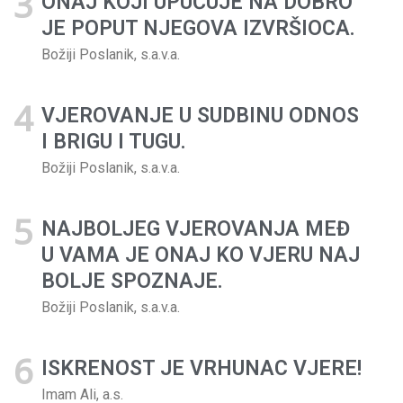
ONAJ KOJI UPUĆUJE NA DOBRO
JE POPUT NJEGOVA IZVRŠIOCA.
Božiji Poslanik, s.a.v.a.
VJEROVANJE U SUDBINU ODNOS
I BRIGU I TUGU.
Božiji Poslanik, s.a.v.a.
NAJBOLJEG VJEROVANJA MEĐ
U VAMA JE ONAJ KO VJERU NAJ
BOLJE SPOZNAJE.
Božiji Poslanik, s.a.v.a.
ISKRENOST JE VRHUNAC VJERE!
Imam Ali, a.s.