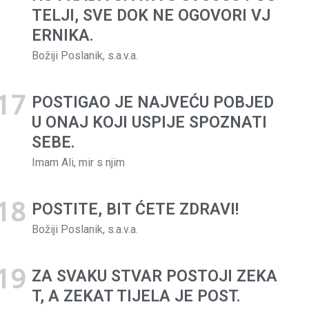
TELJI, SVE DOK NE OGOVORI VJ
ERNIKA.
Božiji Poslanik, s.a.v.a.
POSTIGAO JE NAJVEĆU POBJED
U ONAJ KOJI US­PIJE SPOZNATI
SEBE.
Imam Ali, mir s njim
POSTITE, BIT ĆETE ZDRAVI!
Hadis dana
Božiji Poslanik, s.a.v.a.
ONAJ KO POMOGNE
SIROMAŠNOG I BUDE
ZA SVAKU STVAR POSTOJI ZEKA
PRAVEDAN PREMA
T, A ZEKAT TIJELA JE POST.