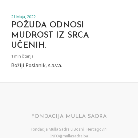
21 Maja, 2022
POŽUDA ODNOSI
MUDROST IZ SRCA
UČENIH.
1 min čitanja
Božiji Poslanik, s.a.v.a.
FONDACIJA MULLA SADRA
Fondacija Mulla Sadra u Bosni i Hercegovini
INFO@mullasadra.ba