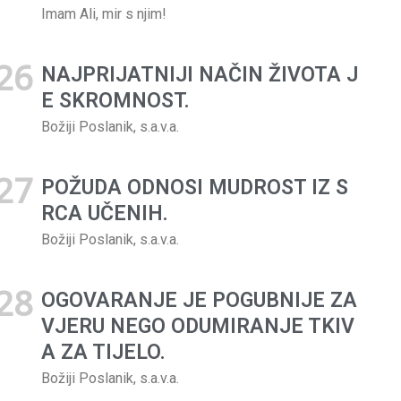
Imam Ali, mir s njim!
NAJPRIJATNIJI NAČIN ŽIVOTA J
E SKROMNOST.
Božiji Poslanik, s.a.v.a.
POŽUDA ODNOSI MUDROST IZ S
RCA UČENIH.
Božiji Poslanik, s.a.v.a.
OGOVARANJE JE POGUBNIJE ZA
VJERU NEGO ODUMIRANJE TKIV
A ZA TI­JELO.
Božiji Poslanik, s.a.v.a.