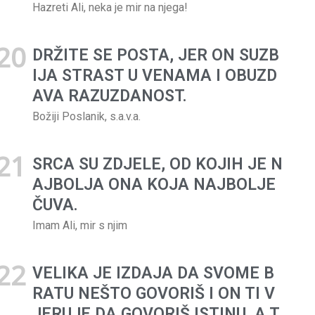
LJUDIMA, UISTINU JE
Hazreti Ali, neka je mir na njega!
VJERNIK.
DRŽITE SE POSTA, JER ON SUZB
Božiji Poslanik, s.a.v.a.
IJA STRAST U VENAMA I OBUZD
AVA RAZUZDANOST.
Božiji Poslanik, s.a.v.a.
SRCA SU ZDJELE, OD KOJIH JE N
AJBOLJA ONA KOJA NAJBOLJE
ČUVA.
Imam Ali, mir s njim
VELIKA JE IZDAJA DA SVOME B
RATU NEŠTO GOVORIŠ I ON TI V
JERUJE DA GOVORIŠ ISTINU, A T