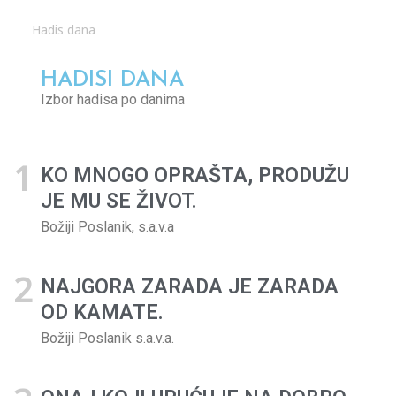
Hadis dana
HADISI DANA
Izbor hadisa po danima
KO MNOGO OPRAŠTA, PRODUŽU
JE MU SE ŽIVOT.
Božiji Poslanik, s.a.v.a
NAJGORA ZARADA JE ZARADA
OD KAMATE.
Božiji Poslanik s.a.v.a.