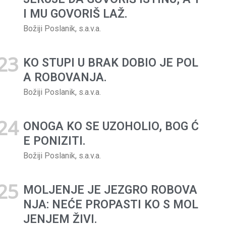
I MU GOVORIŠ LAŽ.
Božiji Poslanik, s.a.v.a.
KO STUPI U BRAK DOBIO JE POL
A ROBOVANJA.
Božiji Poslanik, s.a.v.a.
ONOGA KO SE UZOHOLIO, BOG Ć
E PONIZITI.
Božiji Poslanik, s.a.v.a.
MOLJENJE JE JEZGRO ROBOVA
NJA: NEĆE PROPASTI KO S MOL
JENJEM ŽIVI.