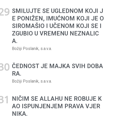
SMILUJTE SE UGLEDNOM KOJI J
E PONIŽEN, IMUĆNOM KOJI JE O
SIROMAŠIO I UČENOM KOJI SE I
ZGUBIO U VREMENU NEZNALIC
A.
Božiji Poslanik, s.a.v.a.
ČEDNOST JE MAJKA SVIH DOBA
RA.
Božiji Poslanik, s.a.v.a.
NIČIM SE ALLAHU NE ROBUJE K
AO ISPUNJENJEM PRAVA VJER
NIKA.