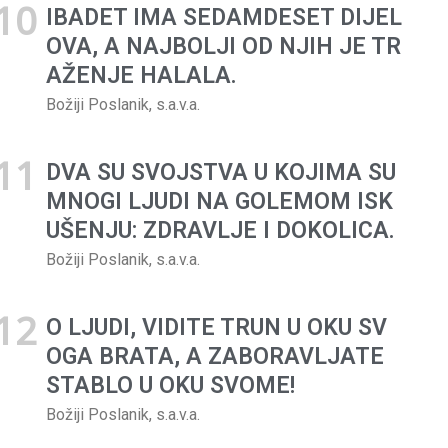
IBADET IMA SEDAMDESET DIJEL
OVA, A NAJBOLJI OD NJIH JE TR
AŽENJE HALALA.
Božiji Poslanik, s.a.v.a.
DVA SU SVOJSTVA U KOJIMA SU
MNOGI LJUDI NA GOLEMOM ISK
UŠENJU: ZDRAVLJE I DOKOLICA.
Božiji Poslanik, s.a.v.a.
O LJUDI, VIDITE TRUN U OKU SV
OGA BRATA, A ZABORAVLJATE
STABLO U OKU SVOME!
Božiji Poslanik, s.a.v.a.