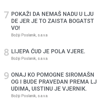
POKAŽI DA NEMAŠ NADU U LJU
DE JER JE TO ZAISTA BOGATST
VO!
Božiji Poslanik, s.a.v.a
LIJEPA ĆUD JE POLA VJERE.
Božiji Poslanik, s.a.v.a.
ONAJ KO POMOGNE SIROMAŠN
OG I BUDE PRAVEDAN PREMA LJ
UDIMA, UISTINU JE VJERNIK.
Božiji Poslanik, s.a.v.a.