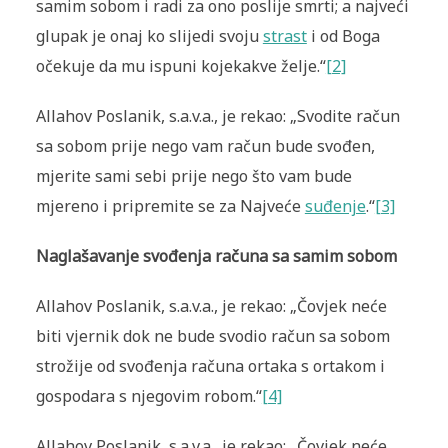
samim sobom i radi za ono poslije smrti; a najveći
glupak je onaj ko slijedi svoju
strast
i od Boga
očekuje da mu ispuni kojekakve želje.“
[2]
Allahov Poslanik, s.a.v.a., je rekao: „Svodite račun
sa sobom prije nego vam račun bude svođen,
mjerite sami sebi prije nego što vam bude
mjereno i pripremite se za Najveće
suđenje
.“
[3]
Naglašavanje svođenja računa sa sam
im sobom
Allahov Poslanik, s.a.v.a., je rekao: „Čovjek neće
biti vjernik dok ne bude svodio račun sa sobom
strožije od svođenja računa ortaka s ortakom i
gospodara s njegovim robom.“
[4]
Allahov Poslanik, s.a.v.a., je rekao: „Čovjek neće