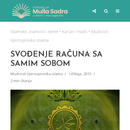
Islamske znanosti i teme
•
Kur'an i Hadis
•
Mudrosti
Vjerovjesnika islama
SVOĐENJE RAČUNA SA
SAMIM SOBOM
Mudrosti Vjerovjesnika islama
14 Maja, 2015
2 min čitanja