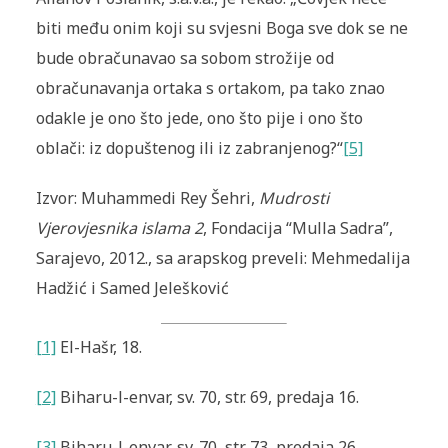
biti među onim koji su svjesni Boga sve dok se ne
bude obračunavao sa sobom strožije od
obračunavanja ortaka s ortakom, pa tako znao
odakle je ono što jede, ono što pije i ono što
oblači: iz dopuštenog ili iz zabranjenog?“
[5]
Izvor: Muhammedi Rey Šehri,
Mudrosti
Vjerovjesnika islama 2
, Fondacija “Mulla Sadra”,
Sarajevo, 2012., sa arapskog preveli: Mehmedalija
Hadžić i Samed Jelešković
[1]
El-Hašr, 18.
[2]
Biharu-l-envar, sv. 70, str. 69, predaja 16.
[3]
Biharu-l-envar, sv. 70, str. 73, predaja 26.