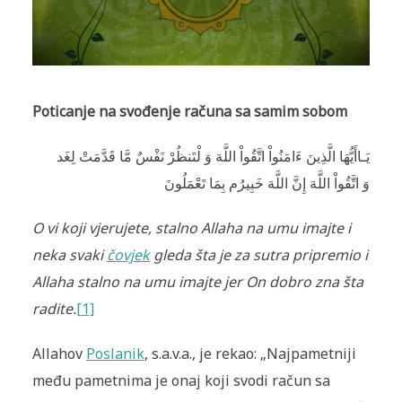
Poticanje na svođenje računa sa samim sobom
يَـاأَيُّهَا الَّذِينَ ءَامَنُواْ اتَّقُواْ اللَّهَ وَ لْتَنظُرْ نَفْسٌ مَّا قَدَّمَتْ لِغَد
وَ اتَّقُواْ اللَّهَ إِنَّ اللَّهَ خَبِيرُم بِمَا تَعْمَلُونَ
O vi koji vjerujete, stalno Allaha na umu imajte i
neka svaki
čovjek
gleda šta je za sutra pripremio i
Allaha stalno na umu imajte jer On dobro zna šta
radite.
[1]
Allahov
Poslanik
, s.a.v.a., je rekao: „Najpametniji
među pametnima je onaj koji svodi račun sa