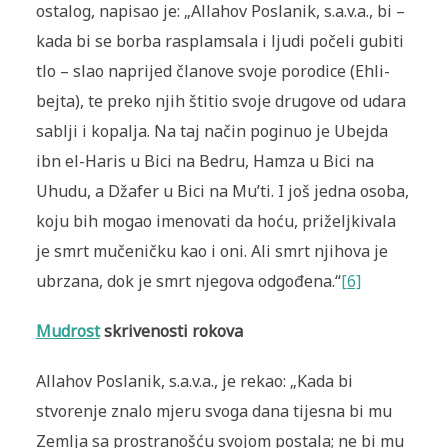
ostalog, napisao je: „Allahov Poslanik, s.a.v.a., bi –
kada bi se borba rasplamsala i ljudi počeli gubiti
tlo – slao naprijed članove svoje porodice (Ehli-
bejta), te preko njih štitio svoje drugove od udara
sablji i kopalja. Na taj način poginuo je Ubejda
ibn el-Haris u Bici na Bedru, Hamza u Bici na
Uhudu, a Džafer u Bici na Mu’ti. I još jedna osoba,
koju bih mogao imenovati da hoću, priželjkivala
je smrt mučeničku kao i oni. Ali smrt njihova je
ubrzana, dok je smrt njegova odgođena.“
[6]
Mudrost
skrivenosti rokova
Allahov Poslanik, s.a.v.a., je rekao: „Kada bi
stvorenje znalo mjeru svoga dana tijesna bi mu
Zemlja sa prostranošću svojom postala; ne bi mu