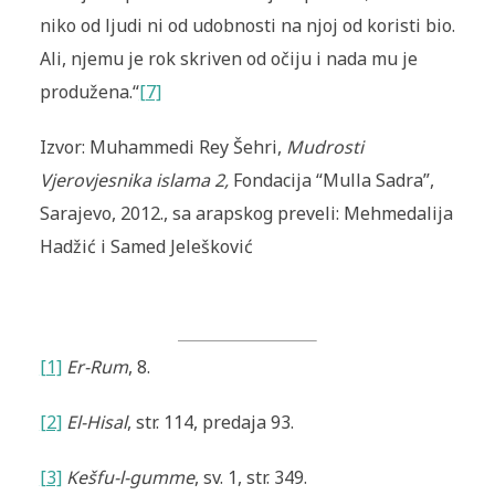
niko od ljudi ni od udobnosti na njoj od koristi bio.
Ali, njemu je rok skriven od očiju i nada mu je
produžena.“
[7]
Izvor: Muhammedi Rey Šehri,
Mudrosti
Vjerovjesnika islama 2,
Fondacija “Mulla Sadra”,
Sarajevo, 2012., sa arapskog preveli: Mehmedalija
Hadžić i Samed Jelešković
[1]
Er-Rum
, 8.
[2]
El-Hisal
, str. 114, predaja 93.
[3]
Kešfu-l-gumme
, sv. 1, str. 349.