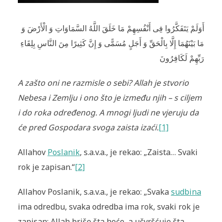
أَوَلَمْ يَتَفَكَّرُوا فِى أَنْفُسِهِمْ مَا خَلَقَ اللَّهُ السَّمَاوَاتِ وَ الْأَرْضَ وَ
مَا بَيْنَهُمَا إِلَّا بِالْحَقِّ وَ أَجَلٍ مُسَمًّى وَ إِنَّ كَثِيرًا مِنَ النَّاسِ بِلِقَاءِ
رَبِّهِمْ لَكَافِرُونَ
A zašto oni ne razmisle o sebi? Allah je stvorio
Nebesa i Zemlju i ono što je između njih – s ciljem
i do roka određenog. A mnogi ljudi ne vjeruju da
će pred Gospodara svoga zaista izaći.
[1]
Allahov
Poslanik
, s.a.v.a., je rekao: „Zaista… Svaki
rok je zapisan.“
[2]
Allahov Poslanik, s.a.v.a., je rekao: „Svaka
sudbina
ima odredbu, svaka odredba ima rok, svaki rok je
zapisan: Allah briše šta hoće, a učvršćuje šta