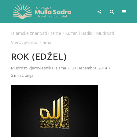
Islamske znanosti i teme
•
Kur'an i Hadis
•
Mudrosti
Vjerovjesnika islama
ROK (EDŽEL)
Mudrosti Vjerovjesnika islama
31 Decembra, 2014
2 min čitanja