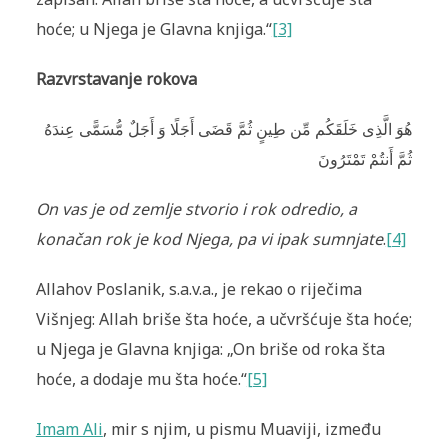
hoće; u Njega je Glavna knjiga.“
[3]
Razvrstavanje rokova
هُوَ الَّذِى خَلَقَكُم مِّن طِينٍ ثُمَّ قَضَى أَجَلًا وَ أَجَلٌ مُّسَمًّى عِندَهُ
ثُمَّ أَنتُمْ تَمْتَرُونَ
On vas je od zemlje stvorio i rok odredio, a
konačan rok je kod Njega, pa vi ipak sumnjate
.
[4]
Allahov Poslanik, s.a.v.a., je rekao o riječima
Višnjeg: Allah briše šta hoće, a učvršćuje šta hoće;
u Njega je Glavna knjiga: „On briše od roka šta
hoće, a dodaje mu šta hoće.“
[5]
Imam Ali
, mir s njim, u pismu Muaviji, između