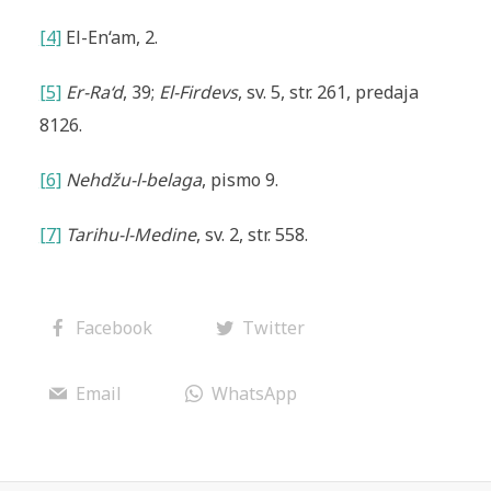
[4]
El-En‘am, 2.
[5]
Er-Ra‘d
, 39;
El-Firdevs
, sv. 5, str. 261, predaja
8126.
[6]
Nehdžu-l-belaga
, pismo 9.
[7]
Tarihu-l-Medine
, sv. 2, str. 558.
Facebook
Twitter
Email
WhatsApp