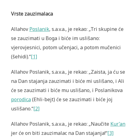
Vrste zauzimalaca
Allahov
Poslanik
, s.a.v.a., je rekao: „Tri skupine će
se zauzimati u Boga i biće im uslišano:
vjerovjesnici, potom učenjaci, a potom mučenici
(šehidi).“
[1]
Allahov Poslanik, s.a.v.a., je rekao: „Zaista, ja ću se
na Dan stajanja zauzimati i biće mi uslišano, i Ali
će se zauzimati i biće mu uslišano, i Poslanikova
porodica
(Ehli-bejt) će se zauzimati i biće joj
uslišano.“
[2]
Allahov Poslanik, s.a.v.a., je rekao: „Naučite
Kur’an
jer će on biti zauzimalac na Dan stajanja!“
[3]