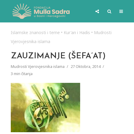
Islamske znanosti i teme
•
Kur'an i Hadis
•
Mudrosti
Vjerovjesnika islama
ZAUZIMANJE (ŠEFA’AT)
Mudrosti Vjerovjesnika islama
27 Oktobra, 2014
3 min čitanja