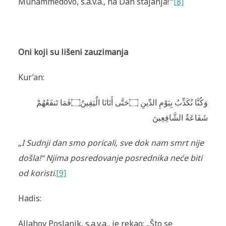
Muhammedovo, s.a.v.a., na Dan stajanja!’“
[8]
Oni koji su lišeni zauzimanja
Kur’an:
فَمَا تَنفَعُهُمْ
۝
حَتَّى أَتَانَا الْيَقِينُ
۝
وَكُنَّا نُكَذِّبُ بِيَوْمِ الدِّينِ
شَفَاعَةُ الشَّافِعِينَ
„I Sudnji dan smo poricali, sve dok nam smrt nije
došla!“ Njima posredovanje posrednika neće biti
od koristi
.
[9]
Hadis:
Allahov Poslanik, s.a.v.a., je rekao: „Što se