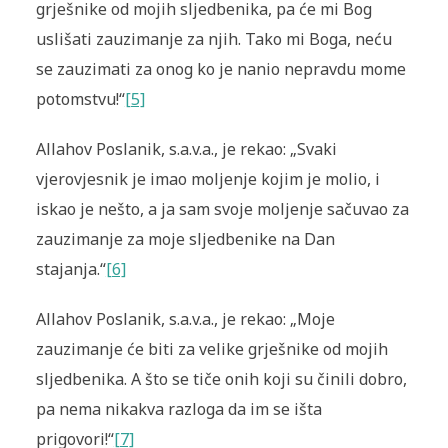
grješnike od mojih sljedbenika, pa će mi Bog
uslišati zauzimanje za njih. Tako mi Boga, neću
se zauzimati za onog ko je nanio nepravdu mome
potomstvu!“
[5]
Allahov Poslanik, s.a.v.a., je rekao: „Svaki
vjerovjesnik je imao moljenje kojim je molio, i
iskao je nešto, a ja sam svoje moljenje sačuvao za
zauzimanje za moje sljedbenike na Dan
stajanja.“
[6]
Allahov Poslanik, s.a.v.a., je rekao: „Moje
zauzimanje će biti za velike grješnike od mojih
sljedbenika. A što se tiče onih koji su činili dobro,
pa nema nikakva razloga da im se išta
prigovori!“
[7]