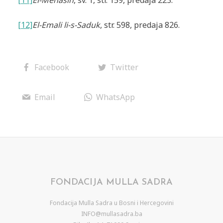
[11]
El-Mehasin
, sv. 1, str. 159, predaja 223.
[12]
El-Emali li-s-Saduk
, str. 598, predaja 826.
Facebook
Twitter
Email
WhatsApp
FONDACIJA MULLA SADRA
Fondacija Mulla Sadra u Bosni i Hercegovini
INFO@mullasadra.ba