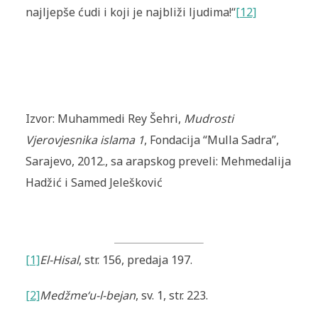
najljepše ćudi i koji je najbliži ljudima!“
[12]
Izvor: Muhammedi Rey Šehri,
Mudrosti
Vjerovjesnika islama 1
, Fondacija “Mulla Sadra”,
Sarajevo, 2012., sa arapskog preveli: Mehmedalija
Hadžić i Samed Jelešković
[1]
El-Hisal
, str. 156, predaja 197.
[2]
Medžme‘u-l-bejan
, sv. 1,
str. 223.