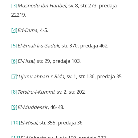
[3]
Musnedu ibn Hanbel
, sv. 8, str. 273, predaja
22219.
[4]
Ed-Duha
, 4-5.
[5]
El-Emali li-s-Saduk
, str. 370, predaja 462.
[6]
El-Hisal
, str. 29, predaja 103.
[7]
‘
Ujunu ahbari-r-Rida
, sv. 1, str. 136, predaja 35.
[8]
Tefsiru-l-Kummi
, sv. 2, str. 202.
[9]
El-Muddessir
, 46-48.
[10]
El-Hisal
, str. 355, predaja 36.