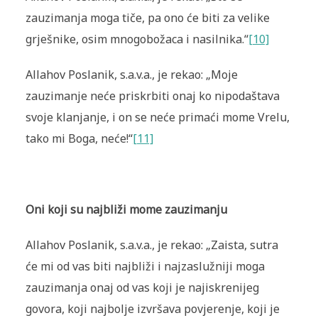
zauzimanja moga tiče, pa ono će biti za velike
grješnike, osim mnogobožaca i nasilnika.“
[10]
Allahov Poslanik, s.a.v.a., je rekao: „Moje
zauzimanje neće priskrbiti onaj ko nipodaštava
svoje klanjanje, i on se neće primaći mome Vrelu,
tako mi Boga, neće!“
[11]
Oni koji su najbliži mome zauzimanju
Allahov Poslanik, s.a.v.a., je rekao: „Zaista, sutra
će mi od vas biti najbliži i najzaslužniji moga
zauzimanja onaj od vas koji je najiskrenijeg
govora, koji najbolje izvršava povjerenje, koji je