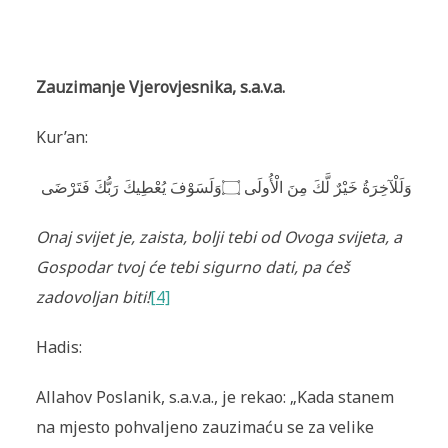
Zauzimanje Vjerovjesnika, s.a.v.a.
Kur’an:
وَلَسَوْفَ يُعْطِيكَ رَبُّكَ فَتَرْضَى
۝
وَلَلْآخِرَةُ خَيْرٌ لَّكَ مِنَ الْأُولَى
Onaj svijet je, zaista, bolji tebi od Ovoga svijeta, a
Gospodar tvoj će tebi sigurno dati, pa ćeš
zadovoljan biti!
[4]
Hadis:
Allahov Poslanik, s.a.v.a., je rekao: „Kada stanem
na mjesto pohvaljeno zauzimaću se za velike