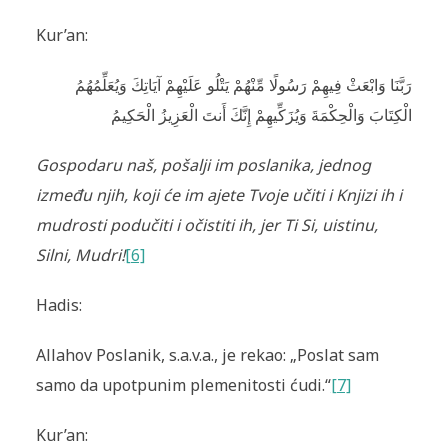
Kur’an:
رَبَّنَا وَابْعَثْ فِيهِمْ رَسُولًا مِّنْهُمْ يَتْلُو عَلَيْهِمْ آيَاتِكَ وَيُعَلِّمُهُمُ
الْكِتَابَ وَالْحِكْمَةَ وَيُزَكِّيهِمْ إِنَّكَ أَنتَ الْعَزِيزُ الْحَكِيمُ
Gospodaru naš, pošalji im poslanika, jednog
između njih, koji će im ajete Tvoje učiti i Knjizi ih i
mudrosti podučiti i očistiti ih, jer Ti Si, uistinu,
Silni, Mudri!
[6]
Hadis:
Allahov Poslanik, s.a.v.a., je rekao: „Poslat sam
samo da upotpunim plemenitosti ćudi.“
[7]
Kur’an: