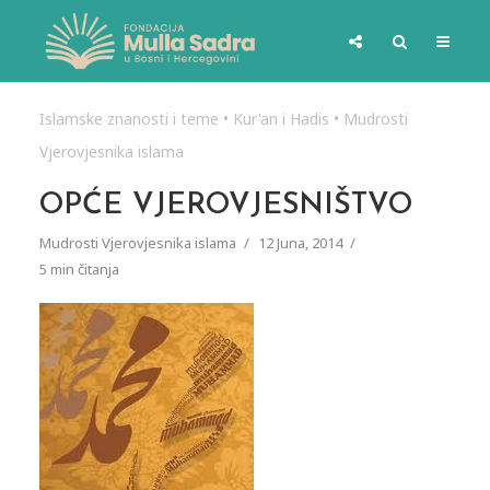
Islamske znanosti i teme
•
Kur'an i Hadis
•
Mudrosti
Vjerovjesnika islama
OPĆE VJEROVJESNIŠTVO
Mudrosti Vjerovjesnika islama
12 Juna, 2014
5 min čitanja