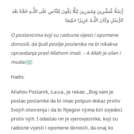
رُّسُلًا مُّبَشِّرِينَ وَمُنذِرِينَ لِئَلَّا يَكُونَ لِلنَّاسِ عَلَى اللَّـهِ حُجَّةٌ بَعْدَ
الرُّسُلِ وَكَانَ اللَّـهُ عَزِيزًا حَكِيمًا
O poslanicima koji su radosne vijesti i opomene
donosili, da ljudi poslije poslanika ne bi nikakva
opravdanja pred Allahom imali. – A Allah je silan i
mudar.
[8]
Hadis:
Allahov Poslanik, s.a.v.a., je rekao: „Bog vam je
poslao poslanike da bi imao potpun dokaz protiv
Svojih stvorenja i da bi Njegovi njima bili svjedoci
protiv njih. I odaslao im je vjerovjesnike, koji su
radosne vijesti i opomene donosili, da onaj ko