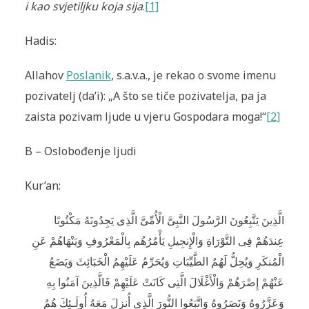
i kao svjetiljku koja sija
.
[1]
Hadis:
Allahov
Poslanik
, s.a.v.a., je rekao o svome imenu
pozivatelj (da’i): „A što se tiče pozivatelja, pa ja
zaista pozivam ljude u vjeru Gospodara moga!“
[2]
B – Oslobođenje ljudi
Kur’an:
الَّذِينَ يَتَّبِعُونَ الرَّسُولَ النَّبِىَّ الْأُمِّىَّ الَّذِى يَجِدُونَهُ مَكْتُوبًا
عِندَهُمْ فِى التَّوْرَاةِ وَالْإِنجِيلِ يَأْمُرُهُم بِالْمَعْرُوفِ وَيَنْهَاهُمْ عَنِ
الْمُنكَرِ وَيُحِلُّ لَهُمُ الطَّيِّبَاتِ وَيُحَرِّمُ عَلَيْهِمُ الْخَبَائِثَ وَيَضَعُ
عَنْهُمْ إِصْرَهُمْ وَالْأَغْلَالَ الَّتِى كَانَتْ عَلَيْهِمْ فَالَّذِينَ آمَنُوا بِهِ
وَعَزَّرُوهُ وَنَصَرُوهُ وَاتَّبَعُوا النُّورَ الَّذِى أُنزِلَ مَعَهُ أُولَـئِكَ هُمُ