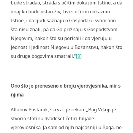
bude stradao, strada s očitim dokazom Istine, a da
onaj ko bude ostao živ, živi s očitim dokazom
Istine, i da ljudi saznaju o Gospodaru svom ono
šta nisu znali, pa da Ga priznaju s Gospodstvom
Njegovim, nakon što su poricali i da vjeruju u
jednost i jedinost Njegovu u Božanstvu, nakon što
su druge bogovima smatrali.“
[9]
Ono što je preneseno o broju vjerovjesnika, mir s
njima
Allahov Poslanik, s.a.v.a., je rekao: „Bog Višnji je
stvorio stotinu dvadeset četiri hiljade
vjerovjesnika. Ja sam od njih najčasniji u Boga, ne