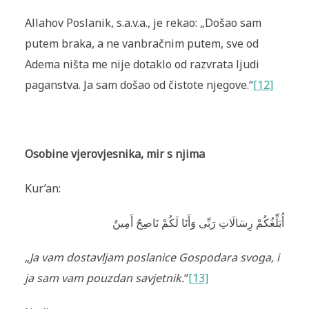
Allahov Poslanik, s.a.v.a., je rekao: „Došao sam
putem braka, a ne vanbračnim putem, sve od
Adema ništa me nije dotaklo od razvrata ljudi
paganstva. Ja sam došao od čistote njegove.“
[12]
Osobine vjerovjesnika, mir s njima
Kur’an:
أُبَلِّغُكُمْ رِسَالَاتِ رَبِّى وَأَنَا لَكُمْ نَاصِحٌ أَمِينٌ
„Ja vam dostavljam poslanice Gospodara svoga, i
ja sam vam pouzdan savjetnik.
“
[13]