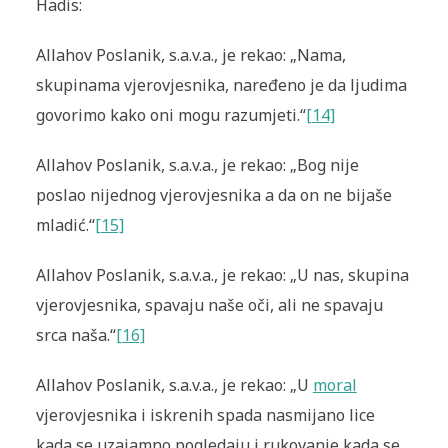
Hadis:
Allahov Poslanik, s.a.v.a., je rekao: „Nama,
skupinama vjerovjesnika, naređeno je da ljudima
govorimo kako oni mogu razumjeti.“
[14]
Allahov Poslanik, s.a.v.a., je rekao: „Bog nije
poslao nijednog vjerovjesnika a da on ne bijaše
mladić.“
[15]
Allahov Poslanik, s.a.v.a., je rekao: „U nas, skupina
vjerovjesnika, spavaju naše oči, ali ne spavaju
srca naša.“
[16]
Allahov Poslanik, s.a.v.a., je rekao: „U
moral
vjerovjesnika i iskrenih spada nasmijano lice
kada se uzajamno pogledaju i rukovanje kada se