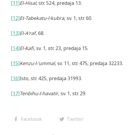
[11]
El-Hisal
, str. 524, predaja 13.
[12]
Et-Tabekatu-l-kubra
, sv. 1, str. 60.
[13]
El-A‘raf
, 68.
[14]
El-Kafi
, sv. 1, str. 23, predaja 15.
[15]
Kenzu-l-‘ummal
, sv. 11,
str. 475, predaja 32233.
[16]
Isto,
str. 425, predaja 31993.
[17]
Tenbih
u-l-havatir
, sv. 1, str. 29.
Facebook
Twitter