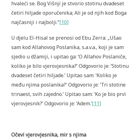
hvaleći se. Bog Višnji je stvorio stotinu dvadeset
četiri hiljade oporučenika; Ali je od njih kod Boga
najčasniji i najbolji.“
[10]
U djelu El-Hisal se prenosi od Ebu Zerra: „Ušao
sam kod Allahovog Poslanika, s.a.v.a., koji je sam
sjedio u džamiji, i upitao ga: ‘O Allahov Poslaniče,
koliko je bilo vjerovjesnika?’ Odgovorio je: ‘Stotinu
dvadeset četiri hiljade.’ Upitao sam: ‘Koliko je
među njima poslanika?’ Odgovorio je: ‘Tri stotine
trinaest, svih zajedno.’ Upitao sam: ‘Ko je bio prvi
vjerovjesnik?’ Odgovorio je: ‘Adem.’
[11]
Očevi vjerovjesnika, mir s njima