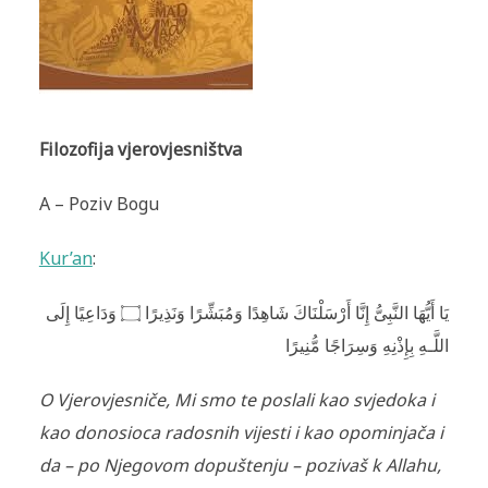
Filozofija vjerovjesništva
A – Poziv Bogu
Kur’an
:
وَدَاعِيًا إِلَى
۝
يَا أَيُّهَا النَّبِىُّ إِنَّا أَرْ‌سَلْنَاكَ شَاهِدًا وَمُبَشِّرً‌ا وَنَذِيرً‌ا
اللَّـهِ بِإِذْنِهِ وَسِرَ‌اجًا مُّنِيرً‌ا
O Vjerovjesniče, Mi smo te poslali kao svjedoka i
kao donosioca radosnih vijesti i kao opominjača i
da – po Njegovom dopuštenju – pozivaš k Allahu,