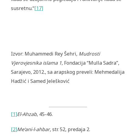
susretnu.“
[17]
Izvor: Muhammedi Rey Šehri,
Mudrosti
Vjerovjesnika islama 1
, Fondacija “Mulla Sadra”,
Sarajevo, 2012., sa arapskog preveli: Mehmedalija
Hadžić i Samed Jelešković
[1]
El-Ahzab
, 45-46.
[2]
Me‘ani-l-ahbar
, str. 52, predaja 2.