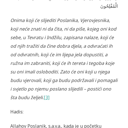
الْمُفْلِحُونَ
Onima koji će slijediti Poslanika, Vjerovjesnika,
koji neće znati ni da čita, ni da piše, kojeg oni kod
sebe, u Tevratu i Indžilu, zapisana nalaze, koji će
od njih tražiti da čine dobra djela, a odvraćati ih
od odvratnih, koji će im lijepa jela dopustiti, a
ružna im zabraniti, koji će ih tereta i tegoba koje
su oni imali osloboditi. Zato će oni koji u njega
budu vjerovali, koji ga budu podržavali i pomagali
i svjetlo po njemu poslano slijedili – postići ono
šta budu željeli.
[3]
Hadis:
Allahov Poslanik, s.a.v.a., kada je u početku