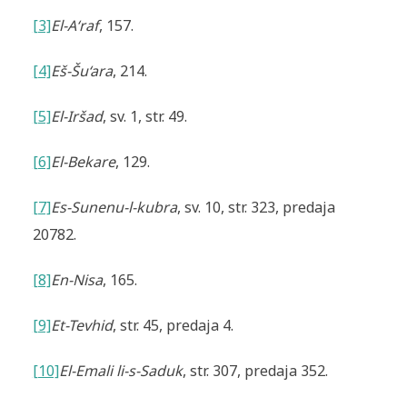
[3]
El-A‘raf
, 157.
[4]
Eš-Šu‘ara
, 214.
[5]
El-Iršad
, sv. 1, str. 49.
[6]
El-Bekare
, 129.
[7]
Es-Sunenu-l-kubra
, sv. 10, str. 323, predaja
20782.
[8]
En-Nisa
, 165.
[9]
Et-Tevhid
, str. 45, predaja 4.
[10]
El-Emali li-s-Saduk
, str. 307, predaja 352.