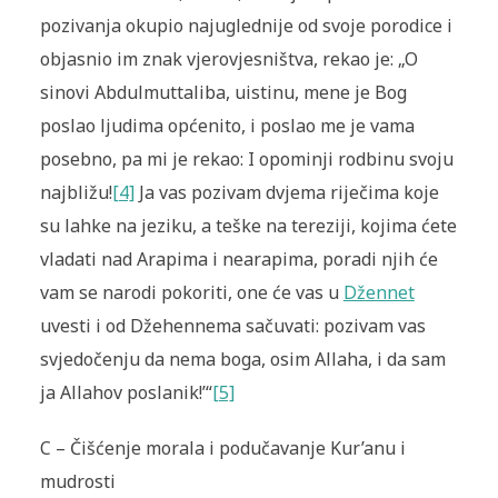
pozivanja okupio najuglednije od svoje porodice i
objasnio im znak vjerovjesništva, rekao je: „O
sinovi Abdulmuttaliba, uistinu, mene je Bog
poslao ljudima općenito, i poslao me je vama
posebno, pa mi je rekao: I opominji rodbinu svoju
najbližu!
[4]
Ja vas pozivam dvjema riječima koje
su lahke na jeziku, a teške na tereziji, kojima ćete
vladati nad Arapima i nearapima, poradi njih će
vam se narodi pokoriti, one će vas u
Džennet
uvesti i od Džehennema sačuvati: pozivam vas
svjedočenju da nema boga, osim Allaha, i da sam
ja Allahov poslanik!’“
[5]
C – Čišćenje morala i podučavanje Kur’anu i
mudrosti