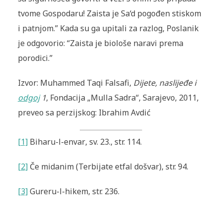
tvome Gospodaru! Zaista je Sa‘d pogođen stiskom
i patnjom.” Kada su ga upitali za razlog, Poslanik
je odgovorio:
“Zaista je bio
loše naravi prema
porodici.”
Izvor: Muhammed Taqi Falsafi,
Dijete, naslijeđe i
odgoj
1
, Fondacija „Mulla Sadra“, Sarajevo, 2011,
preveo sa perzijskog: Ibrahim Avdić
[1]
Biharu-l-envar
,
sv. 23., str. 114.
[2]
Če midanim (Terbijate etfal došvar), str. 94.
[3]
Gureru-l-hikem
, str. 236.