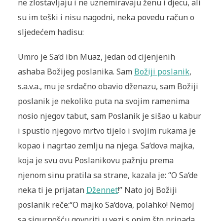
ne zlostavljaju i ne uznemiravaju ženu i djecu, ali
su im teški i nisu nagodni, neka povedu račun o
sljedećem hadisu:
Umro je Sa‘d ibn Muaz, jedan od cijenjenih
ashaba Božijeg poslanika. Sam
Božiji poslanik
,
s.a.v.a., mu je srdačno obavio dženazu, sam Božiji
poslanik je nekoliko puta na svojim ramenima
nosio njegov tabut, sam Poslanik je sišao u kabur
i spustio njegovo mrtvo tijelo i svojim rukama je
kopao i nagrtao zemlju na njega. Sa‘dova majka,
koja je svu ovu Poslanikovu pažnju prema
njenom sinu pratila sa strane, kazala je:
“O Sa
‘
de
neka ti je prijatan
Džennet
!”
Nato joj Božiji
poslanik reče:
“O majko Sa‘dova, polahko! Nemoj
sa sigurnošću govoriti u vezi s onim što pripada