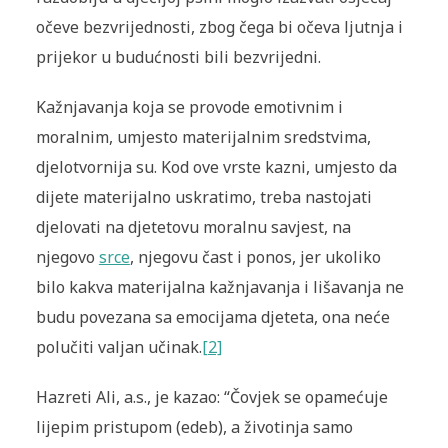
očeve bezvrijednosti, zbog čega bi očeva ljutnja i
prijekor u budućnosti bili bezvrijedni.
Kažnjavanja koja se provode emotivnim i
moralnim, umjesto materijalnim sredstvima,
djelotvornija su. Kod ove vrste kazni, umjesto da
dijete materijalno uskratimo, treba nastojati
djelovati na djetetovu moralnu savjest, na
njegovo
srce
, njegovu čast i ponos, jer ukoliko
bilo kakva materijalna kažnjavanja i lišavanja ne
budu povezana sa emocijama djeteta, ona neće
polučiti valjan učinak.
[2]
Hazreti Ali, a.s., je kazao:
“Čovjek se opamećuje
lijepim pristupom (
edeb
), a životinja samo