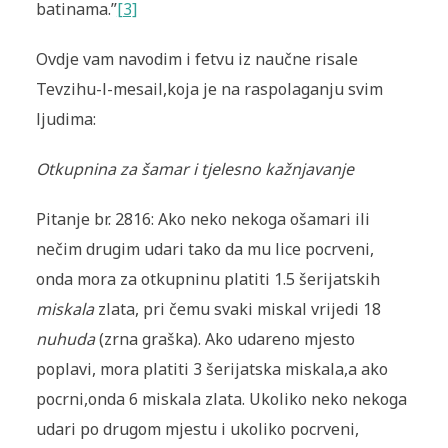
batinama.”
[3]
Ovdje vam navodim i fetvu iz naučne risale
Tevzihu-l-mesail
,
koja je na raspolaganju svim
ljudima:
Otkupnina za šamar i tjelesno kažnjavanje
Pitanje br. 2816: Ako neko nekoga ošamari ili
nečim drugim udari tako da mu lice pocrveni,
onda mora za otkupninu platiti 1.5 šerijatskih
miskala
zlata, pri čemu svaki miskal vrijedi 18
nuhuda
(zrna graška). Ako udareno mjesto
poplavi, mora platiti 3 šerijatska miskala,
a ako
pocrni,
onda 6 miskala zlata. Ukoliko neko nekoga
udari po drugom mjestu i ukoliko pocrveni,