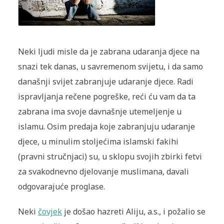
Neki ljudi misle da je zabrana udaranja djece na
snazi tek danas, u savremenom svijetu, i da samo
današnji svijet zabranjuje udaranje djece. Radi
ispravljanja rečene pogreške, reći ću vam da ta
zabrana ima svoje davnašnje utemeljenje u
islamu. Osim predaja koje zabranjuju udaranje
djece, u minulim stoljećima islamski fakihi
(pravni stručnjaci) su, u sklopu svojih zbirki fetvi
za svakodnevno djelovanje muslimana, davali
odgovarajuće proglase.
Neki
čovjek
je došao hazreti Aliju, a.s., i požalio se