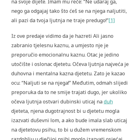
na svoje dijete. Imam mu reče
:
“Ne udaraj ga,
nego ga odgajaj tako što ćeš se na njega naljutiti,
ali pazi da tvoja ljutnja ne traje predugo!”
[1]
Iz ove predaje vidimo da je hazreti Ali jasno
zabranio tjelesnu kaznu, a umjesto nje je
preporučio emocionalnu kaznu. Otac je jedino
utočište i oslonac djetetu. Očeva ljutnja najveća je
duhovna i mentalna kazna djetetu. Zato je kazao
ocu: “Naljuti se na njega!” Međutim, odmah slijedi
preporuka da to ne smije trajati dugo, jer ukoliko
očeva ljutnja ostvari dubinski uticaj na
duh
djeteta, njena dugotrajnost bi u djetetu mogla
izazvati duševni lom, a ako bude imala slab uticaj
na djetetovu psihu, to bi u dužem vremenskom
razdoblju u dječijoj psihi moglo izazvati osjećaj