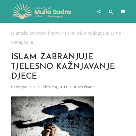
Islamske znanosti i teme
•
Psihološko-pedagoške teme
•
Pedagogija
ISLAM ZABRANJUJE
TJELESNO KAŽNJAVANJE
DJECE
Pedagogija
5 Februara, 2011
4 min čitanja