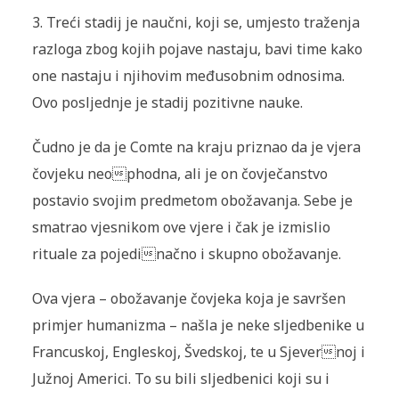
3. Treći stadij je naučni, koji se, umjesto traženja
razloga zbog kojih pojave nastaju, bavi time kako
one nastaju i njihovim međusobnim odnosima.
Ovo posljednje je stadij pozitivne nauke.
Čudno je da je Comte na kraju priznao da je vjera
čovjeku neophodna, ali je on čovječanstvo
postavio svojim predmetom obožavanja. Sebe je
smatrao vjesnikom ove vjere i čak je izmislio
rituale za pojedinačno i skupno obožavanje.
Ova vjera – obožavanje čovjeka koja je savršen
primjer humanizma – našla je neke sljedbenike u
Francuskoj, Engleskoj, Švedskoj, te u Sjevernoj i
Južnoj Americi. To su bili sljedbenici koji su i