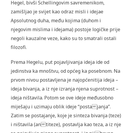
Hegel, bivši Schellingovim savremenikom,
zamišljao je svijet kao odraz misli i idejae
Apsolutnog duha, među kojima (duhom i
njegovim mislima i idejama) postoje logičke prije
negoli kauzalne veze, kako su to smatrali ostali
filozofi.
Prema Hegelu, put pojavljivanja ideja ide od
jedinstva ka mnoštvu, od općeg ka posebnom. Na
prvom nivou postavljena je najopćenitija ideja –
ideja bivanja, a iz nje izranja njena suprotnost –
ideja ništavila. Potom se ove ideje međusobno
miješaju i uzimaju oblik ideje “postajanja”.
Zatim se postajanje, koje je sinteza bivanja (teze)
i ništavila (antiteze), postavlja kao teza, a iz nje