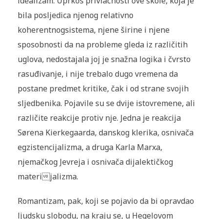
idealizam. Uprkos privlačnosti ove škole, koja je
bila posljedica njenog relativno
koherentnogsistema, njene širine i njene
sposobnosti da na probleme gleda iz različitih
uglova, nedostajala joj je snažna logika i čvrsto
rasuđivanje, i nije trebalo dugo vremena da
postane predmet kritike, čak i od strane svojih
sljedbenika. Pojavile su se dvije istovremene, ali
različite reakcije protiv nje. Jedna je reakcija
Sørena Kierkegaarda, danskog klerika, osnivača
egzistencijalizma, a druga Karla Marxa,
njemačkog Jevreja i osnivača dijalektičkog
materijalizma.
Romantizam, pak, koji se pojavio da bi opravdao
ljudsku slobodu, na kraju se, u Hegelovom