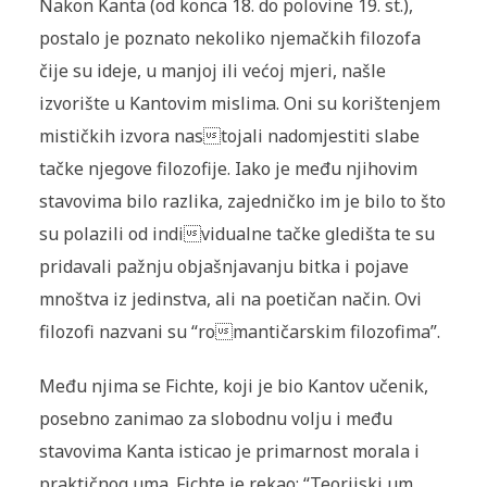
Nakon Kanta (od konca 18. do polovine 19. st.),
postalo je poznato nekoliko njemačkih filozofa
čije su ideje, u manjoj ili većoj mjeri, našle
izvorište u Kantovim mislima. Oni su korištenjem
mističkih izvora nastojali nadomjestiti slabe
tačke njegove filozofije. Iako je među njihovim
stavovima bilo razlika, zajedničko im je bilo to što
su polazili od individualne tačke gledišta te su
pridavali pažnju objašnjavanju bitka i pojave
mnoštva iz jedinstva, ali na poetičan način. Ovi
filozofi nazvani su “romantičarskim filozofima”.
Među njima se Fichte, koji je bio Kantov učenik,
posebno zanimao za slobodnu volju i među
stavovima Kanta isticao je primarnost morala i
praktičnog uma. Fichte je rekao: “Teorijski um