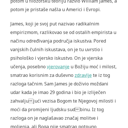
potom u filozofsku teoriju razvio William James, a
potom je pristaše našla u Americi i Evropi.
James, koji je svoj put nazivao radikalnim
empirizmom, razlikovao se od ostalih empirista u
načinu određivanja područja iskustva. Pored
vanjskih čulnih iskustava, on je tu uvrstio i
psihološko i vjersko iskustvo. On je vjerska
učenja, posebno
vjerovanje
u Božiju moć i milost,
smatrao korisnim za duševno
zdravlje
te iz tog
razloga tačnim. Sam James je doživio moždani
udar kada je imao 29 godina i bio je izliječen
zahvaljujući vezisa Bogom te Njegovoj milosti i
moći da promijeni ljudsku sudbinu. Iz tog
razloga on je naglašavao značaj molitve i
moljenja, ali Boga nije smatrao potpuno