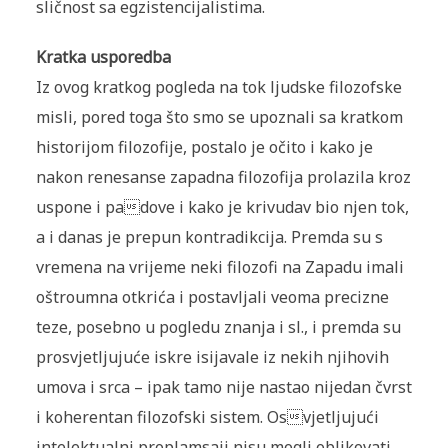
sličnost sa egzistencijalistima.
Kratka usporedba
Iz ovog kratkog pogleda na tok ljudske filozofske
misli, pored toga što smo se upoznali sa kratkom
historijom filozofije, postalo je očito i kako je
nakon renesanse zapadna filozofija prolazila kroz
uspone i padove i kako je krivudav bio njen tok,
a i danas je prepun kontradikcija. Premda su s
vremena na vrijeme neki filozofi na Zapadu imali
oštroumna otkrića i postavljali veoma precizne
teze, posebno u pogledu znanja i sl., i premda su
prosvjetljujuće iskre isijavale iz nekih njihovih
umova i srca – ipak tamo nije nastao nijedan čvrst
i koherentan filozofski sistem. Osvjetljujući
intelektualni proplamsaji nisu mogli oblikovati