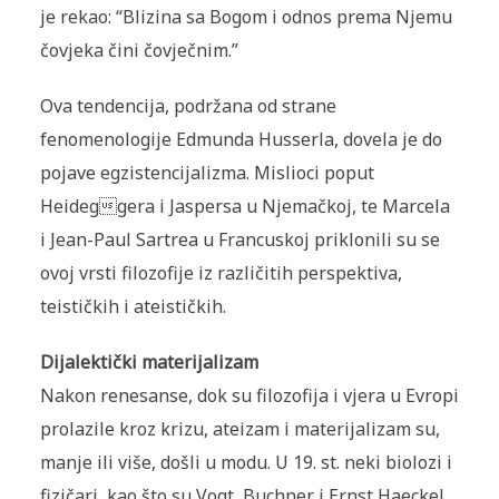
je rekao: “Blizina sa Bogom i odnos prema Njemu
čovjeka čini čovječnim.”
Ova tendencija, podržana od strane
fenomenologije Edmunda Husserla, dovela je do
pojave egzistencijalizma. Mislioci poput
Heideggera i Jaspersa u Njemačkoj, te Marcela
i Jean-Paul Sartrea u Francuskoj priklonili su se
ovoj vrsti filozofije iz različitih perspektiva,
teističkih i ateističkih.
Dijalektički materijalizam
Nakon renesanse, dok su filozofija i vjera u Evropi
prolazile kroz krizu, ateizam i materijalizam su,
manje ili više, došli u modu. U 19. st. neki biolozi i
fizičari, kao što su Vogt, Buchner i Ernst Haeckel,