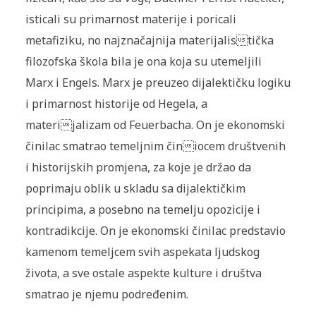
isticali su primarnost materije i poricali
metafiziku, no najznačajnija materijalistička
filozofska škola bila je ona koja su utemeljili
Marx i Engels. Marx je preuzeo dijalektičku logiku
i primarnost historije od Hegela, a
materijalizam od Feuerbacha. On je ekonomski
činilac smatrao temeljnim činiocem društvenih
i historijskih promjena, za koje je držao da
poprimaju oblik u skladu sa dijalektičkim
principima, a posebno na temelju opozicije i
kontradikcije. On je ekonomski činilac predstavio
kamenom temeljcem svih aspekata ljudskog
života, a sve ostale aspekte kulture i društva
smatrao je njemu podređenim.