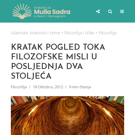
Islamske znanosti i teme
•
Filozofija i Irfan
•
Filozofija
KRATAK POGLED TOKA
FILOZOFSKE MISLI U
POSLJEDNJA DVA
STOLJEĆA
Filozofija
18 Oktobra, 2012
9 min čitanja