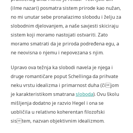
(ilme nazari) posmatra sistem prirode kao nužan,
no mi unutar sebe pronalazimo slobodu i želju za
slobodnim djelovanjem, a naše savjesti skiciraju
sistem koji moramo nastojati ostvariti. Zato
moramo smatrati da je priroda podređena egu, a
ne neovisna o njemu i nepovezana s njim.
Upravo ova težnja ka slobodi navela je njega i
druge romantičare poput Schellinga da prihvate
neku vrstu idealizma i primarnost duha (čijom
je karakteristikom smatrana
sloboda
). Ovu školu
mišljenja dodatno je razvio Hegel i ona se
uobličila u relativno koherentan filozofski
sistem, nazvan objektivnim idealizmom.