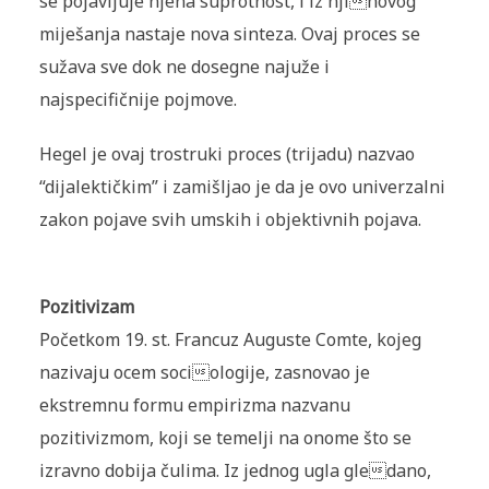
se pojavljuje njena suprotnost, i iz njihovog
miješanja nastaje nova sinteza. Ovaj proces se
sužava sve dok ne dosegne najuže i
najspecifičnije pojmove.
Hegel je ovaj trostruki proces (trijadu) nazvao
“dijalektičkim” i zamišljao je da je ovo univerzalni
zakon pojave svih umskih i objektivnih pojava.
Pozitivizam
Početkom 19. st. Francuz Auguste Comte, kojeg
nazivaju ocem sociologije, zasnovao je
ekstremnu formu empirizma nazvanu
pozitivizmom, koji se temelji na onome što se
izravno dobija čulima. Iz jednog ugla gledano,