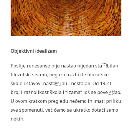
Objektivni idealizam
Poslije renesanse nije nastao nijedan stabilan
filozofski sistem, nego su različite filozofske
škole i stavovi nastajali i nestajali. Od 19. st.
broj i raznolikost škola i “izama” još se povećao.
U ovom kratkom pregledu nećemo ih imati priliku
sve spomenuti, već ćemo se ukratko dotaći samo
nekih.