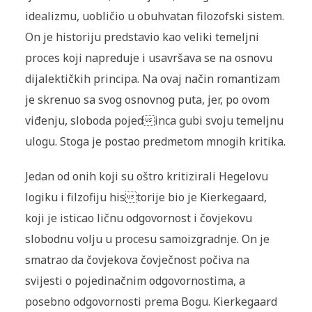
idealizmu, uobličio u obuhvatan filozofski sistem.
On je historiju predstavio kao veliki temeljni
proces koji napreduje i usavršava se na osnovu
dijalektičkih principa. Na ovaj način romantizam
je skrenuo sa svog osnovnog puta, jer, po ovom
viđenju, sloboda pojedinca gubi svoju temeljnu
ulogu. Stoga je postao predmetom mnogih kritika.
Jedan od onih koji su oštro kritizirali Hegelovu
logiku i filzofiju historije bio je Kierkegaard,
koji je isticao ličnu odgovornost i čovjekovu
slobodnu volju u procesu samoizgradnje. On je
smatrao da čovjekova čovječnost počiva na
svijesti o pojedinačnim odgovornostima, a
posebno odgovornosti prema Bogu. Kierkegaard