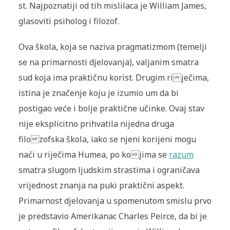
st. Najpoznatiji od tih mislilaca je William James,
glasoviti psiholog i filozof.
Ova škola, koja se naziva pragmatizmom (temelji
se na primarnosti djelovanja), valjanim smatra
sud koja ima praktičnu korist. Drugim riječima,
istina je značenje koju je izumio um da bi
postigao veće i bolje praktične učinke. Ovaj stav
nije eksplicitno prihvatila nijedna druga
filozofska škola, iako se njeni korijeni mogu
naći u riječima Humea, po kojima se
razum
smatra slugom ljudskim strastima i ograničava
vrijednost znanja na puki praktični aspekt.
Primarnost djelovanja u spomenutom smislu prvo
je predstavio Amerikanac Charles Peirce, da bi je