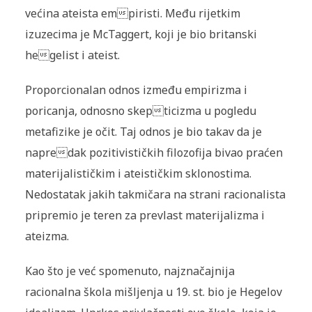
većina ateista empiristi. Među rijetkim
izuzecima je McTaggert, koji je bio britanski
hegelist i ateist.
Proporcionalan odnos između empirizma i
poricanja, odnosno skepticizma u pogledu
metafizike je očit. Taj odnos je bio takav da je
napredak pozitivističkih filozofija bivao praćen
materijalističkim i ateističkim sklonostima.
Nedostatak jakih takmičara na strani racionalista
pripremio je teren za prevlast materijalizma i
ateizma.
Kao što je već spomenuto, najznačajnija
racionalna škola mišljenja u 19. st. bio je Hegelov