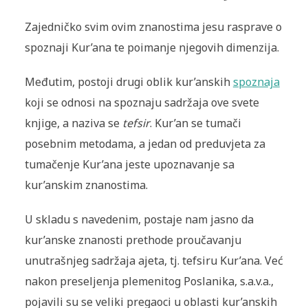
Zajedničko svim ovim znanostima jesu rasprave o
spoznaji Kur’ana te poimanje njegovih dimenzija.
Međutim, postoji drugi oblik kur’anskih
spoznaja
koji se odnosi na spoznaju sadržaja ove svete
knjige, a naziva se
tefsir
. Kur’an se tumači
posebnim metodama, a jedan od preduvjeta za
tumačenje Kur’ana jeste upoznavanje sa
kur’anskim znanostima.
U skladu s navedenim, postaje nam jasno da
kur’anske znanosti prethode proučavanju
unutrašnjeg sadržaja ajeta, tj. tefsiru Kur’ana. Već
nakon preseljenja plemenitog Poslanika, s.a.v.a.,
pojavili su se veliki pregaoci u oblasti kur’anskih