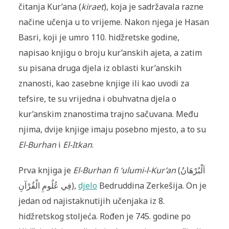
čitanja Kur’ana (
kiraet
), koja je sadržavala razne
načine učenja u to vrijeme. Nakon njega je Hasan
Basri, koji je umro 110. hidžretske godine,
napisao knjigu o broju kur’anskih ajeta, a zatim
su pisana druga djela iz oblasti kur’anskih
znanosti, kao zasebne knjige ili kao uvodi za
tefsire, te su vrijedna i obuhvatna djela o
kur’anskim znanostima trajno sačuvana. Među
njima, dvije knjige imaju posebno mjesto, a to su
El-Burhan
i
El-Itkan
.
Prva knjiga je
El-Burhan fi ‘ulumi-l-Kur’an
(اَلْبُرْهَانُ
فِي عُلُومِ الْقُرْآنِ),
djelo
Bedruddina Zerkešija. On je
jedan od najistaknutijih učenjaka iz 8.
hidžretskog stoljeća. Rođen je 745. godine po