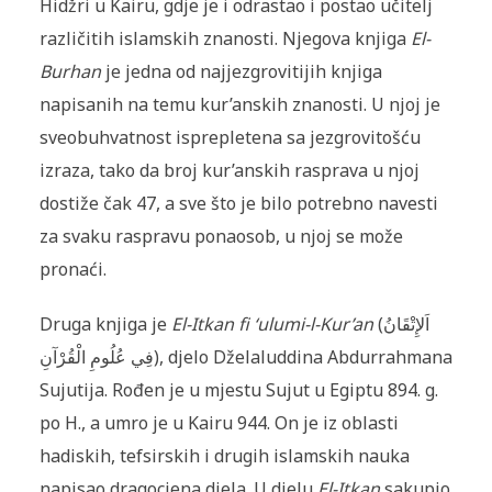
Hidžri u Kairu, gdje je i odrastao i postao učitelj
različitih islamskih znanosti. Njegova knjiga
El-
Burhan
je jedna od najjezgrovitijih knjiga
napisanih na temu kur’anskih znanosti. U njoj je
sveobuhvatnost isprepletena sa jezgrovitošću
izraza, tako da broj kur’anskih rasprava u njoj
dostiže čak 47, a sve što je bilo potrebno navesti
za svaku raspravu ponaosob, u njoj se može
pronaći.
Druga knjiga je
El-Itkan fi ‘ulumi-l-Kur’an
(اَلإِتْقَانُ
فِي عُلُومِ الْقُرْآنِ), djelo Dželaluddina Abdurrahmana
Sujutija. Rođen je u mjestu Sujut u Egiptu 894. g.
po H., a umro je u Kairu 944. On je iz oblasti
hadiskih, tefsirskih i drugih islamskih nauka
napisao dragocjena djela. U djelu
El-Itkan
sakupio