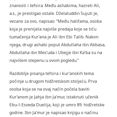
znanosti i tefsira. Među ashabima, hazreti Ali,
a.s., je prestigao ostale. Dželaluddin Sujuti je,
vezano za ovo, napisao: “Među halifama, osoba
koja je prenijela najviše predaja koje se tiču
tumačenja Kur’ana je Ali ibn Ebi Talib. Nakon
njega, drugi ashabi poput Abdullaha ibn Abbasa,
Abdullaha ibn Mes’uda i Ubejje ibn Ka’ba su na
najvišem stepenu u ovom pogledu.”
Razdoblje pisanja tefsira i kur’anskih tema
počinje u drugom hidžretskom stoljeću. Prva
osoba koja se na ovaj način počela baviti
Kur’anom je Jahja ibn Ja’mur, istaknuti učenik
Ebu-l-Esveda Duelija, koji je umro 89. hidžretske
godine. Ibn Ja’mur je napisao knjigu o načinu