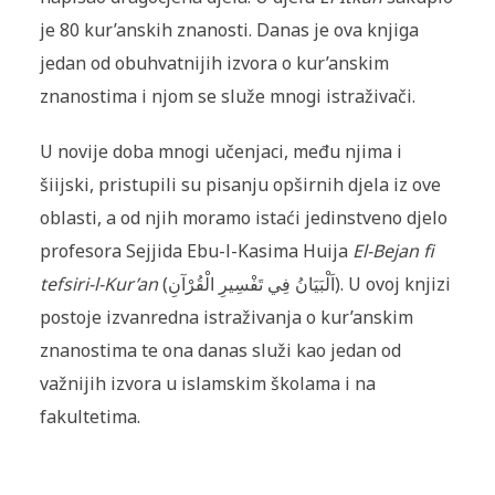
je 80 kur’anskih znanosti. Danas je ova knjiga
jedan od obuhvatnijih izvora o kur’anskim
znanostima i njom se služe mnogi istraživači.
U novije doba mnogi učenjaci, među njima i
šiijski, pristupili su pisanju opširnih djela iz ove
oblasti, a od njih moramo istaći jedinstveno djelo
profesora Sejjida Ebu-l-Kasima Huija
El-Bejan fi
tefsiri-l-Kur’an
(اَلْبَيَانُ فِي تَفْسِيرِ الْقُرْآنِ). U ovoj knjizi
postoje izvanredna istraživanja o kur’anskim
znanostima te ona danas služi kao jedan od
važnijih izvora u islamskim školama i na
fakultetima.