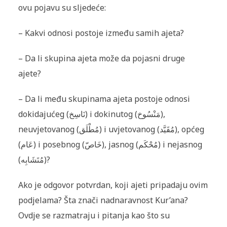
ovu pojavu su sljedeće:
– Kakvi odnosi postoje između samih ajeta?
– Da li skupina ajeta može da pojasni druge
ajete?
– Da li među skupinama ajeta postoje odnosi
dokidajućeg (نَاسِخ) i dokinutog (مَنْسُوخ),
neuvjetovanog (مُطْلَق) i uvjetovanog (مُقَيَّد), općeg
(عَام) i posebnog (خَاصّ), jasnog (مُحْکَم) i nejasnog
(مُتَشَابِه)?
Ako je odgovor potvrdan, koji ajeti pripadaju ovim
podjelama? Šta znači nadnaravnost Kur’ana?
Ovdje se razmatraju i pitanja kao što su