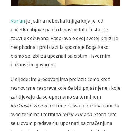
Kur’an
je jedina nebeska knjiga koja je, od
početka objave pa do danas, ostala i ostat će
zauvijek očuvana. Rasprava o ovoj svetoj knjizi je
neophodna i proizlazi iz spoznaje Boga kako
bismo se izbliza upoznali sa čistim i izvornim
božanskim govorom.
U sljedećim predavanjima prolazit ćemo kroz
raznovrsne rasprave koje će biti pojašnjene i koje
zahtijevaju da se upoznamo sa terminom
kur’anske znanosti
i time kakva je razlika između
ovog termina i termina
tefsir Kur’ana
. Stoga ćete
se u ovom predavanju upoznati sa značenjima