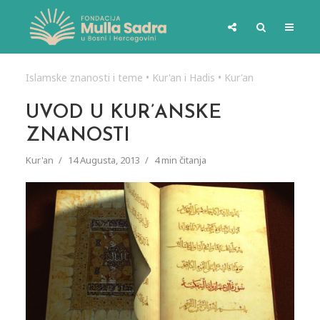
Islamske znanosti i teme
•
Kur'an i Hadis
•
Kur'an
UVOD U KUR’ANSKE
ZNANOSTI
Kur'an
14 Augusta, 2013
4 min čitanja