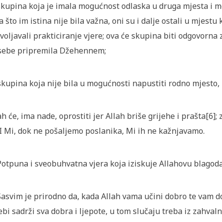
skupina koja je imala mogućnost odlaska u druga mjesta i mo
a što im istina nije bila važna, oni su i dalje ostali u mjestu 
voljavali prakticiranje vjere; ova će skupina biti odgovorna z
sebe pripremila Džehennem;
skupina koja nije bila u mogućnosti napustiti rodno mjesto, 
ah će, ima nade, oprostiti jer Allah briše grijehe i prašta[6]
 I Mi, dok ne pošaljemo poslanika, Mi ih ne kažnjavamo.
Potpuna i sveobuhvatna vjera koja iziskuje Allahovu blagodat
Sasvim je prirodno da, kada Allah vama učini dobro te vam do
ebi sadrži sva dobra i ljepote, u tom slučaju treba iz zahva