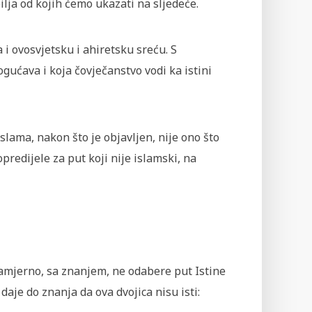
ilja od kojih ćemo ukazati na sljedeće.
 i ovosvjetsku i ahiretsku sreću. S
ućava i koja čovječanstvo vodi ka istini
slama, nakon što je objavljen, nije ono što
opredijele za put koji nije islamski, na
namjerno, sa znanjem, ne odabere put Istine
aje do znanja da ova dvojica nisu isti: