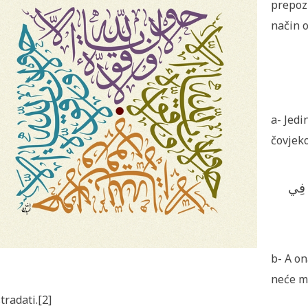
prepozn
način 
a- Jedi
čovjeko
َ فِي
b- A on
neće mu
tradati.[2]