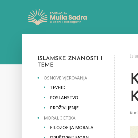
Isl
ISLAMSKE ZNANOSTI I
TEME
OSNOVE VJEROVANJA
TEVHID
POSLANSTVO
PROŽIVLJENJE
Kur'
MORAL I ETIKA
FILOZOFIJA MORALA
DRUŠTVENI MORAL