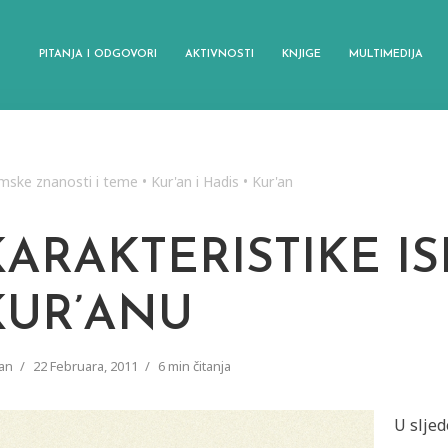
PITANJA I ODGOVORI
AKTIVNOSTI
KNJIGE
MULTIMEDIJA
amske znanosti i teme
•
Kur'an i Hadis
•
Kur'an
KARAKTERISTIKE I
KUR’ANU
an
22 Februara, 2011
6 min čitanja
U slje