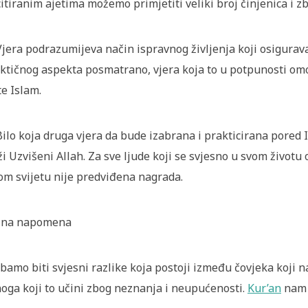
itiranim ajetima možemo primjetiti veliki broj činjenica i zb
Vjera podrazumijeva način ispravnog življenja koji osigurava
ktičnog aspekta posmatrano, vjera koja to u potpunosti omog
te Islam.
Bilo koja druga vjera da bude izabrana i prakticirana pored I
ži Uzvišeni Allah. Za sve ljude koji se svjesno u svom životu 
m svijetu nije predviđena nagrada.
žna napomena
bamo biti svjesni razlike koja postoji između čovjeka koji 
noga koji to učini zbog neznanja i neupućenosti.
Kur’an
nam d