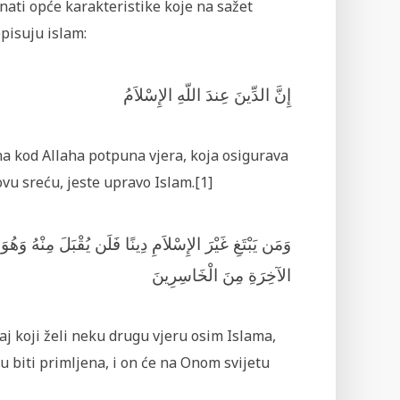
ati opće karakteristike koje na sažet
opisuju islam:
إِنَّ الدِّينَ عِندَ اللّهِ الإِسْلاَمُ
na kod Allaha potpuna vjera, koja osigurava
vu sreću, jeste upravo Islam.[1]
وَمَن يَبْتَغِ غَيْرَ الإِسْلاَمِ دِينًا فَلَن يُقْبَلَ مِنْهُ وَهُو
الآخِرَةِ مِنَ الْخَاسِرِينَ
aj koji želi neku drugu vjeru osim Islama,
 biti primljena, i on će na Onom svijetu