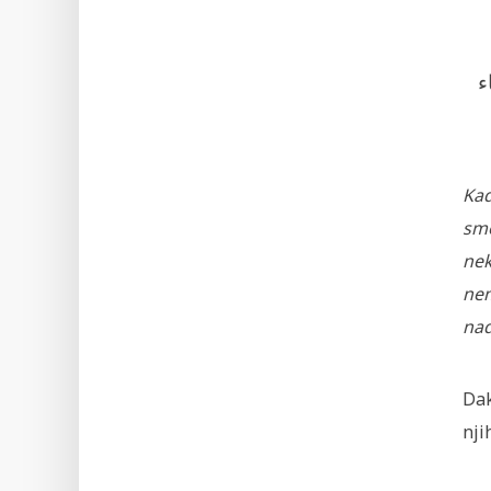
اء
Kad
smo
nek
nem
nad
Dak
nji