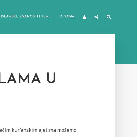
ISLAMSKE ZNANOSTI I TEME
O NAMA
SLAMA U
dećim kur’anskim ajetima možemo