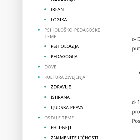
IRFAN
LOGIKA
PSIHOLOŠKO-PEDAGOŠKE
TEME
c- 
PSIHOLOGIJA
put
PEDAGOGIJA
DOVE
KULTURA ŽIVLJENJA
ZDRAVLJE
ISHRANA
d- 
LJUDSKA PRAVA
pro
OSTALE TEME
Pos
EHLI-BEJT
ZNAMENITE LIČNOSTI