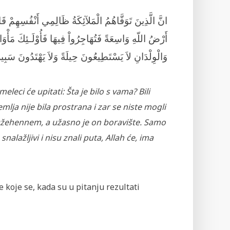
انَّ الَّذِينَ تَوَفَّاهُمُ الْمَلآئِكَةُ ظَالِمِي أَنْفُسِهِمْ قَ
أَرْضُ اللّهِ وَاسِعَةً فَتُهَاجِرُواْ فِيهَا فَأُوْلَـئِكَ مَأْ
وَالْوِلْدَانِ لاَ يَسْتَطِيعُونَ حِيلَةً وَلاَ يَهْتَدُونَ سَبِيلا
leci će upitati: Šta je bilo s vama? Bili
lja nije bila prostrana i zar se niste mogli
iti Džehennem, a užasno je on boravište. Samo
alažljivi i nisu znali puta, Allah će, ima
e koje se, kada su u pitanju rezultati