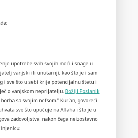
ada:
enje upotrebe svih svojih moći i snage u
atelj vanjski ili unutarnji, kao što je i sam
 sve što u sebi krije potencijalnu štetu i
riječ o vanjskom neprijatelju.
Božiji Poslanik
 borba sa svojim nefsom.” Kur’an, govoreći
egova zadovoljstva, nakon čega neizostavno
činjenicu: