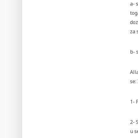
a- 
tog
doz
za 
b- 
All
se:
1- 
2- 
u s