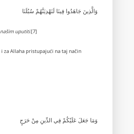
وَالَّذِينَ جَاهَدُوا فِينَا لَنَهْدِيَنَّهُمْ سُبُلَنَا
 našim uputiti
.[7]
 za Allaha pristupajući na taj način
وَمَا جَعَلَ عَلَيْكُمْ فِي الدِّينِ مِنْ حَرَجٍ