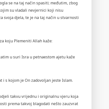
gla se na taj način spasiti; međutim, zbog
kojim su vladali nevjernici koji nisu
a svoja djela, te je na taj način u stvarnosti
za koju Plemeniti Allah kaže:
; zatim u suri Isra u petnaestom ajetu kaže
 i s kojom je On zadovoljan jeste Islam.
djeli takvu vrijednu i originalnu vjeru koja
lnosti prema takvoj blagodati nešto zauzvrat