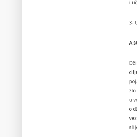
i u
3- 
A š
Dži
cil
poj
zlo
u v
o džihadu, u
vez
sli