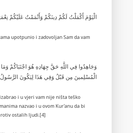
الْيَوْمَ أَكْمَلْتُ لَكُمْ دِينَكُمْ وَأَتْمَمْتُ عَلَيْكُمْ نِعْ
 vama upotpunio i zadovoljan Sam da vam
وَجَاهِدُوا فِي اللَّهِ حَقَّ جِهَادِهِ هُوَ اجْتَبَاكُمْ وَمَا ج
الْمُسْلِمينَ مِن قَبْلُ وَفِي هَذَا لِيَكُونَ الرَّسُولُ ش
 izabrao i u vjeri vam nije ništa teško
limanima nazvao i u ovom Kur’anu da bi
otiv ostalih ljudi.[4]