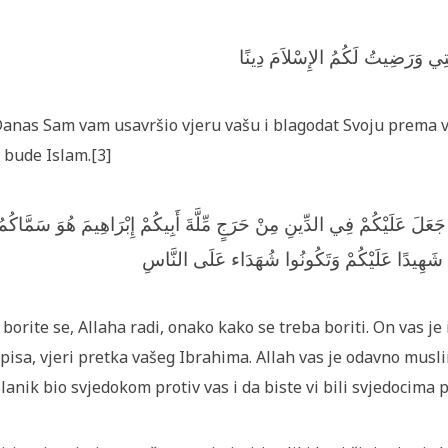
مَتِي وَرَضِيتُ لَكُمُ الإِسْلاَمَ دِينًا
Danas Sam vam usavršio vjeru vašu i blagodat Svoju prema
 bude Islam.[3]
َعَلَ عَلَيْكُمْ فِي الدِّينِ مِنْ حَرَجٍ مِّلَّةَ أَبِيكُمْ إِبْرَاهِيمَ هُوَ سَمَّاكُمُ
َهِيدًا عَلَيْكُمْ وَتَكُونُوا شُهَدَاء عَلَى النَّاسِ
I borite se, Allaha radi, onako kako se treba boriti. On vas je
pisa, vjeri pretka vašeg Ibrahima. Allah vas je odavno mus
lanik bio svjedokom protiv vas i da biste vi bili svjedocima pr