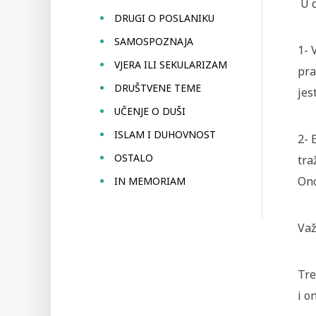
U c
DRUGI O POSLANIKU
SAMOSPOZNAJA
1- 
VJERA ILI SEKULARIZAM
pra
DRUŠTVENE TEME
jes
UČENJE O DUŠI
ISLAM I DUHOVNOST
2- 
OSTALO
tra
Ono
IN MEMORIAM
Va
Tre
i o