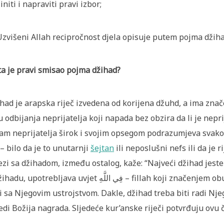
činiti i napraviti pravi izbor;
Uzvišeni Allah recipročnost djela opisuje putem pojma džih
ta je pravi smisao pojma džihad?
had je arapska riječ izvedena od korijena džuhd, a ima znač
ju odbijanja neprijatelja koji napada bez obzira da li je neprij
am neprijatelja širok i svojim opsegom podrazumjeva svakog i
 – bilo da je to unutarnji
šejtan
ili neposlušni nefs ili da je 
ezi sa džihadom, između ostalog, kaže: “Najveći džihad jeste
potrebljava uvjet فِي اللَّهِ – fillah koji značenjem obuhvata sve što upućuje na Allaha i što je u
i sa Njegovim ustrojstvom. Dakle, džihad treba biti radi Nj
jedi Božija nagrada. Sljedeće kur’anske riječi potvrđuju ovu 