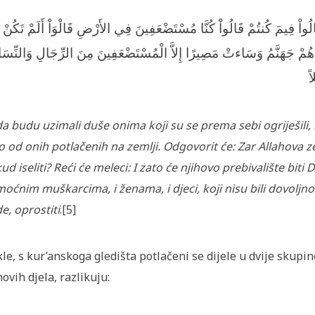
الُواْ فِيمَ كُنتُمْ قَالُواْ كُنَّا مُسْتَضْعَفِينَ فِي الأَرْضِ قَالْوَاْ أَلَمْ تَكُنْ
وَاهُمْ جَهَنَّمُ وَسَاءتْ مَصِيرًا إِلاَّ الْمُسْتَضْعَفِينَ مِنَ الرِّجَالِ وَالنِّسَ
ً
a budu uzimali duše onima koji su se prema sebi ogriješili, me
 od onih potlačenih na zemlji. Odgovorit će: Zar Allahova zem
ud iseliti? Reći će meleci: I zato će njihovo prebiv­alište b
oćnim muškarcima, i ženama, i djeci, koji nisu bili dovoljno sn
e, oprostiti
.[5]
le, s kur’anskoga gledišta potlačeni se dijele u dvije skupin
hovih djela, razlikuju: