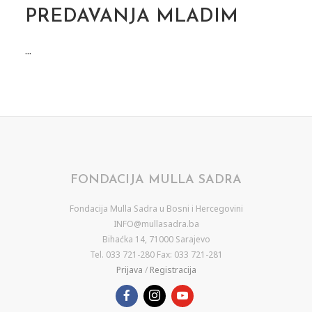
PREDAVANJA MLADIM
...
FONDACIJA MULLA SADRA
Fondacija Mulla Sadra u Bosni i Hercegovini
INFO@mullasadra.ba
Bihaćka 14, 71000 Sarajevo
Tel. 033 721-280 Fax: 033 721-281
Prijava
/
Registracija