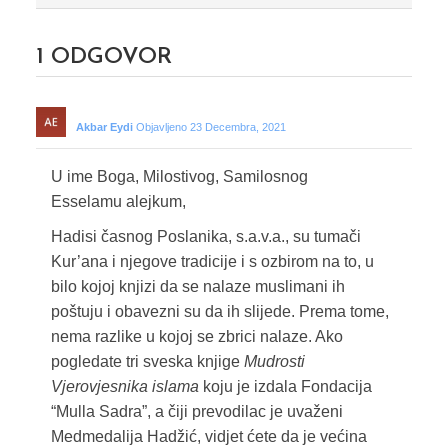
1
ODGOVOR
Akbar Eydi
Objavljeno 23 Decembra, 2021
U ime Boga, Milostivog, Samilosnog
Esselamu alejkum,
Hadisi časnog Poslanika, s.a.v.a., su tumači
Kur’ana i njegove tradicije i s ozbirom na to, u
bilo kojoj knjizi da se nalaze muslimani ih
poštuju i obavezni su da ih slijede. Prema tome,
nema razlike u kojoj se zbrici nalaze. Ako
pogledate tri sveska knjige
Mudrosti
Vjerovjesnika islama
koju je izdala Fondacija
“Mulla Sadra”, a čiji prevodilac je uvaženi
Medmedalija Hadžić, vidjet ćete da je većina