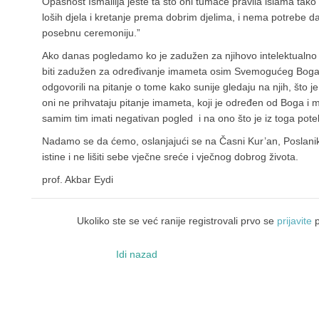
Opasnost Ismailija jeste ta što oni tumače pravila islama tak
loših djela i kretanje prema dobrim djelima, i nema potrebe d
posebnu ceremoniju.”
Ako danas pogledamo ko je zadužen za njihovo intelektualno
biti zadužen za određivanje imameta osim Svemogućeg Boga. 
odgovorili na pitanje o tome kako sunije gledaju na njih, što
oni ne prihvataju pitanje imameta, koji je određen od Boga 
samim tim imati negativan pogled i na ono što je iz toga pote
Nadamo se da ćemo, oslanjajući se na Časni Kur’an, Poslanik
istine i ne lišiti sebe vječne sreće i vječnog dobrog života.
prof. Akbar Eydi
Ukoliko ste se već ranije registrovali prvo se
prijavite
p
Idi nazad