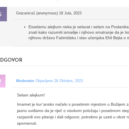
Gracanica1 (anonymous)
18 Jula, 2023
Esselamu alejkum neka je selavat i selam na Poslanika a.
znati kako razumiti ismailije i njihovo smatranje da je 
njihovu državu Fatimidsku i stav učenjaka Ehli Bejta o
DGOVOR
Moderator
Objavljeno 26 Oktobra, 2023
Selam alejkum!
Imamet je kur’ansko načelo s posebnim mjestom u Božijem za
jasno uviđamo da je riječ o visokom položaju i posebnom st
razjasnili ovo pitanje i dali odgovor, potrebno je uzeti u obzir
spomenuti.