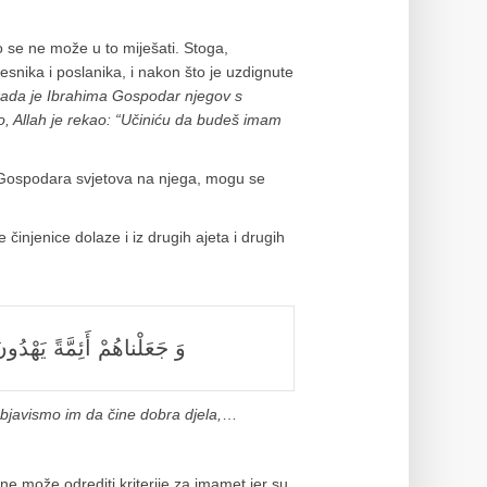
o se ne može u to miješati. Stoga,
esnika i poslanika, i nakon što je uzdignute
kada je Ibrahima Gospodar njegov s
o, Allah je rekao:
“
Učiniću da budeš imam
u Gospodara svjetova na njega, mogu se
njenice dolaze i iz drugih ajeta i drugih
وَ جَعَلْناهُمْ أَئِمَّةً يَهْدُون
bjavismo im da čine dobra djela,
…
ne može odrediti kriterije za imamet jer su