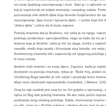
oni izvan ljudskog razumijevanja i moći. Tako je i s njihovim 
koji je superiorniji od svijeta stvaranja i vanjskog svijeta. Pos
poznavanja svih dobrih djela koja dovode čovječanstvo do sa
razumijevanje, lijep moral i ispravna djela – i osobe koja čini
“dobra djela” i učinio da ih budu svjesne.
Položaj imameta dat je Ibrahimu, mir neka je na njega, nakon p
položaju poslanstva i vjerovjesništva, nego se kaže da mu je ta
testova koje je Ibrahim, neka je mir na njega, izvršio s najveć
naredbi, među koje spada i žrtvovanje sina Ismaila, mir neka 
Ibrahimovog imameta viši i superiorniji od njegovog položaja
bi imao smisla.
Ibrahim traži imamet i za svoju djecu. Zapravo, kada je osjeti
dostojnim za poziciju imameta, rekao je: “Bože moj, podari 
Uzvišenog Boga također je vrlo važan i postavlja temu imam
Moje neće obuhvatiti nepravednike (naslinike
). (
Bekare
, 124)
Onaj ko nije nasilnik jest onaj ko ne čini grijehe u vjerovanju,
njima će Bog dati položaj imameta. Ali ako neko počini nepravdu
postizanja ovog visokog položaja. Dakle, imenovanje imama i n
na njih, samo je u Božijim rukama i nikakva druga moć to ne 