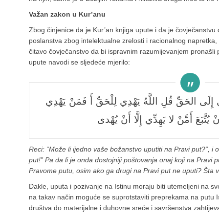
Važan zakon u Kur’anu
Zbog činjenice da je Kur’an knjiga upute i da je čovječanstvu
poslanstva zbog intelektualne zrelosti i racionalnog napretka,
čitavo čovječanstvo da bi ispravnim razumijevanjem pronašli p
upute navodi se sljedeće mjerilo:
قُلْ هَلْ مِنْ شُرَكائِكُمْ مَنْ يَهْدِي إِلَى الْحَقِّ قُلِ اللَّهُ يَهْدِي لِلْحَقِّ أَ فَمَنْ يَهْدِي
 يُتَّبَعَ أَمَّنْ لا يَهِدِّي إِلَّا أَنْ يُهْدى
Reci: “Može li ijedno vaše božanstvo uputiti na Pravi put?”, i
put!” Pa da li je onda dostojniji poštovanja onaj koji na Pravi p
Pravome putu, osim ako ga drugi na Pravi put ne uputi? Šta 
Dakle, uputa i pozivanje na Istinu moraju biti utemeljeni na
na takav način moguće se suprotstaviti preprekama na putu Is
društva do materijalne i duhovne sreće i savršenstva zahtije