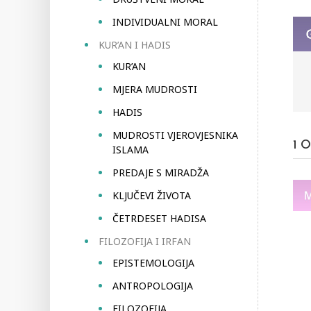
INDIVIDUALNI MORAL
KUR’AN I HADIS
KUR’AN
MJERA MUDROSTI
HADIS
MUDROSTI VJEROVJESNIKA
1
O
ISLAMA
PREDAJE S MIRADŽA
KLJUČEVI ŽIVOTA
ČETRDESET HADISA
FILOZOFIJA I IRFAN
EPISTEMOLOGIJA
ANTROPOLOGIJA
FILOZOFIJA