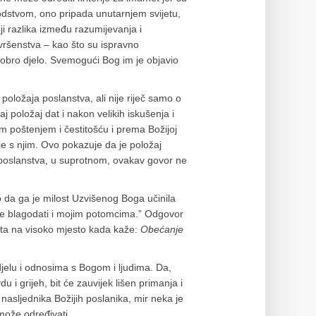
vodstvom, ono pripada unutarnjem svijetu,
toji razlika između razumijevanja i
vršenstva – kao što su ispravno
 dobro djelo. Svemogući Bog im je objavio
oložaja poslanstva, ali nije riječ samo o
j položaj dat i nakon velikih iskušenja i
im poštenjem i čestitošću i prema Božijoj
je s njim. Ovo pokazuje da je položaj
 poslanstva, u suprotnom, ovakav govor ne
o da ga je milost Uzvišenog Boga učinila
ove blagodati i mojim potomcima.” Odgovor
ata na visoko mjesto kada kaže:
Obećanje
 djelu i odnosima s Bogom i ljudima. Da,
 i grijeh, bit će zauvijek lišen primanja i
asljednika Božijih poslanika, mir neka je
može određivati.