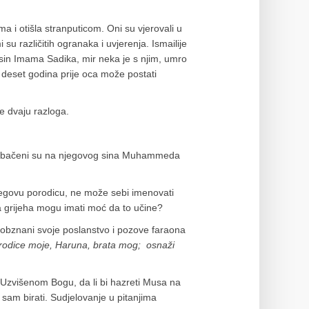
a i otišla stranputicom. Oni su vjerovali u
u različitih ogranaka i uvjerenja. Ismailije
l, sin Imama Sadika, mir neka je s njim, umro
 deset godina prije oca može postati
ce dvaju razloga.
prebačeni su na njegovog sina Muhammeda
njegovu porodicu, ne može sebi imenovati
ama grijeha mogu imati moć da to učine?
obznani svoje poslanstvo i pozove faraona
orodice moje, Haruna, brata mog; osnaži
 Uzvišenom Bogu, da li bi hazreti Musa na
am birati. Sudjelovanje u pitanjima