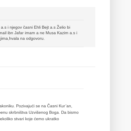
s i njegov časni Ehli Bejt a.s Želio bi
Ismail ibn Jafar imam a ne Musa Kazim a.s i
 njima,hvala na odgovoru.
koniku. Pozivajući se na Časni Kur’an,
epenu skrbništva Uzvišenog Boga. Da bismo
 nekoliko stvari koje ćemo ukratko