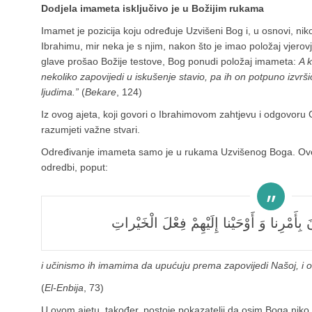
Dodjela imameta isključivo je u Božijim rukama
Imamet je pozicija koju određuje Uzvišeni Bog i, u osnovi, nik
Ibrahimu, mir neka je s njim, nakon što je imao položaj vjerovj
glave prošao Božije testove, Bog ponudi položaj imameta:
A 
nekoliko zapovijedi u iskušenje stavio, pa ih on potpuno izvrši
ljudima.”
(
Bekare
, 124)
Iz ovog ajeta, koji govori o Ibrahimovom zahtjevu i odgovor
razumjeti važne stvari.
Određivanje imameta samo je u rukama Uzvišenog Boga. Ove či
odredbi, poput:
َ بِأَمْرِنا وَ أَوْحَيْنا إِلَيْهِمْ فِعْلَ الْخَيْراتِ
i učinismo ih imamima da upućuju prema zapovijedi Našoj, i o
(
El-Enbija
, 73)
U ovom ajetu, također, postoje pokazatelji da osim Boga niko 