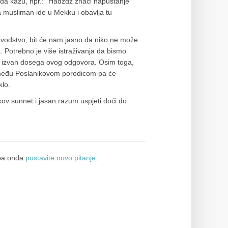
o da kažu, npr.: “Hadždž znači napuštanje
a musliman ide u Mekku i obavlja tu
 vodstvo, bit će nam jasno da niko ne može
Potrebno je više istraživanja da bismo
 je izvan dosega ovog odgovora. Osim toga,
i među Poslanikovom porodicom pa će
klo.
ov sunnet i jasan razum uspjeti doći do
a onda
postavite novo pitanje
.