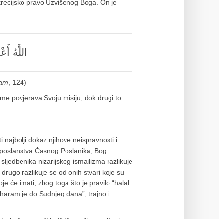
skrecijsko pravo Uzvišenog Boga. On je
اللَّهُ أَع
’am
, 124)
e povjerava Svoju misiju, dok drugi to
 najbolji dokaz njihove neispravnosti i
 i poslanstva Časnog Poslanika, Bog
ljedbenika nizarijskog ismailizma razlikuje
 drugo razlikuje se od onih stvari koje su
oje će imati, zbog toga što je pravilo “halal
ram je do Sudnjeg dana”, trajno i