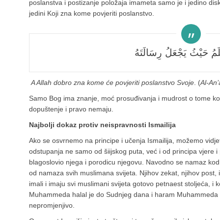
poslanstva i postizanje položaja imameta samo je i jedino di
jedini Koji zna kome povjeriti poslanstvo.
ْلَمُ حَيْثُ يَجْعَلُ رِسَالَتَهُ
A Allah dobro zna kome će povjeriti poslanstvo Svoje
. (
Al-An
Samo Bog ima znanje, moć prosuđivanja i mudrost o tome kom
dopuštenje i pravo nemaju.
Najbolji dokaz protiv neispravnosti Ismailija
Ako se osvrnemo na principe i učenja Ismailija, možemo vidjeti
odstupanja ne samo od šiijskog puta, već i od principa vjere
blagoslovio njega i porodicu njegovu. Navodno se namaz kod s
od namaza svih muslimana svijeta. Njihov zekat, njihov post, i
imali i imaju svi muslimani svijeta gotovo petnaest stoljeća, i k
Muhammeda halal je do Sudnjeg dana i haram Muhammeda ha
nepromjenjivo.