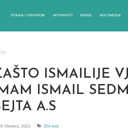
PITANJA I ODGOVORI
AKTIVNOSTI
KNJIGE
MULTIMEDIJA
anja
ZAŠTO ISMAILIJE V
IMAM ISMAIL SEDM
EJTA A.S
26 Oktobra, 2023
Ehli-bejt