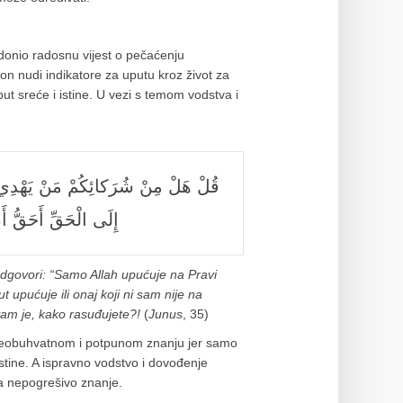
 donio radosnu vijest o pečaćenju
 on nudi indikatore za uputu kroz život za
ut sreće i istine. U vezi s temom vodstva i
إِلَى الْحَقِّ أَحَقُّ أَنْ
 odgovori: “Samo Allah upućuje na Pravi
ut upućuje ili onaj koji ni sam nije na
vam je, kako rasuđujete?!
(
Junus
, 35)
 sveobuhvatnom i potpunom znanju jer samo
tine. A ispravno vodstvo i dovođenje
va nepogrešivo znanje.