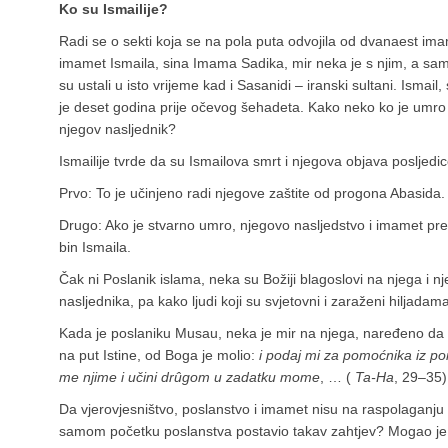
Ko su Ismailije?
Radi se o sekti koja se na pola puta odvojila od dvanaest imam
imamet Ismaila, sina Imama Sadika, mir neka je s njim, a sami s
su ustali u isto vrijeme kad i Sasanidi – iranski sultani. Ismai
je deset godina prije očevog šehadeta. Kako neko ko je umro
njegov nasljednik?
Ismailije tvrde da su Ismailova smrt i njegova objava posljedi
Prvo: To je učinjeno radi njegove zaštite od progona Abasida.
Drugo: Ako je stvarno umro, njegovo nasljedstvo i imamet 
bin Ismaila.
Čak ni Poslanik islama, neka su Božiji blagoslovi na njega i 
nasljednika, pa kako ljudi koji su svjetovni i zaraženi hiljad
Kada je poslaniku Musau, neka je mir na njega, naređeno da 
na put Istine, od Boga je molio:
i podaj mi za pomoćnika iz p
me njime i učini drûgom u zadatku mome
, … (
Ta-Ha
, 29–35)
Da vjerovjesništvo, poslanstvo i imamet nisu na raspolaganju
samom početku poslanstva postavio takav zahtjev? Mogao je s