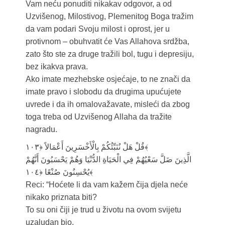
Vam neću ponuditi nikakav odgovor, a od
Uzvišenog, Milostivog, Plemenitog Boga tražim
da vam podari Svoju milost i oprost, jer u
protivnom – obuhvatit će Vas Allahova srdžba,
zato što ste za druge tražili bol, tugu i depresiju,
bez ikakva prava.
Ako imate mezhebske osjećaje, to ne znači da
imate pravo i slobodu da drugima upućujete
uvrede i da ih omalovažavate, misleći da zbog
toga treba od Uzvišenog Allaha da tražite
nagradu.
قُلْ هَلْ نُنَبِّئُكُمْ بِالْأَخْسَرِينَ أَعْمَالاً ﴿۱۰۳﴾
الَّذِينَ ضَلَّ سَعْيُهُمْ فِي الْحَيَاةِ الدُّنْيَا وَهُمْ يَحْسَبُونَ أَنَّهُمْ
يُحْسِنُونَ صُنْعًا ﴿۱۰٤﴾
Reci: “Hoćete li da vam kažem čija djela neće
nikako priznata biti?
To su oni čiji je trud u životu na ovom svijetu
uzaludan bio,