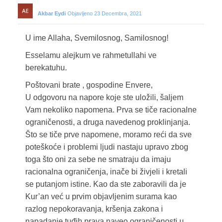
Akbar Eydi
Objavljeno 23 Decembra, 2021
U ime Allaha, Svemilosnog, Samilosnog!
Esselamu alejkum ve rahmetullahi ve
berekatuhu.
Poštovani brate , gospodine Envere,
U odgovoru na napore koje ste uložili, šaljem
Vam nekoliko napomena. Prva se tiče racionalne
ograničenosti, a druga navedenog proklinjanja.
Što se tiče prve napomene, moramo reći da sve
poteškoće i problemi ljudi nastaju upravo zbog
toga što oni za sebe ne smatraju da imaju
racionalna ograničenja, inače bi živjeli i kretali
se putanjom istine. Kao da ste zaboravili da je
Kur’an već u prvim objavljenim surama kao
razlog nepokoravanja, kršenja zakona i
napadanje tuđih prava naveo ograničenosti u