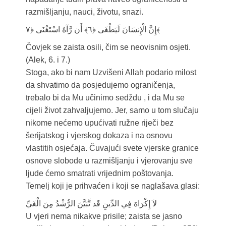
razmišljanju, nauci, životu, snazi.
إِنَّ الْإِنسَانَ لَيَطْغَى ﴿٦﴾ أَن رَّآهُ اسْتَغْنَى ﴿۷﴾
Čovjek se zaista osili, čim se neovisnim osjeti.
(Alek, 6. i 7.)
Stoga, ako bi nam Uzvišeni Allah podario milost
da shvatimo da posjedujemo ograničenja,
trebalo bi da Mu učinimo sedždu , i da Mu se
cijeli život zahvaljujemo. Jer, samo u tom slučaju
nikome nećemo upućivati ružne riječi bez
šerijatskog i vjerskog dokaza i na osnovu
vlastitih osjećaja. Čuvajući svete vjerske granice
osnove slobode u razmišljanju i vjerovanju sve
ljude ćemo smatrati vrijednim poštovanja.
Temelj koji je prihvaćen i koji se naglašava glasi:
لاَ إِكْرَاهَ فِي الدِّينِ قَد تَّبَيَّنَ الرُّشْدُ مِنَ الْغَيِّ
U vjeri nema nikakve prisile; zaista se jasno