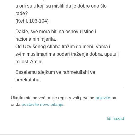
a oni su ti koji su mislili da je dobro ono što
rade?
(Kehf, 103-104)
Dakle, sve mora biti na osnovu istine i
racionalnih mjerila.
Od Uzvišenog Allaha tražim da meni, Vama i
svim muslimanima podari traženje dobra, uputu i
milost. Amin!
Esselamu alejkum ve rahmetullahi ve
berekatuhu.
Ukoliko ste se već ranije registrovali prvo se
prijavite
pa
onda
postavite novo pitanje
.
Idi nazad