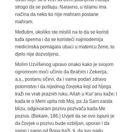
strogo da se poštuju. Naravno, u islamu ima
načina da neko ko nije mahram postane
mahram.
Međutim, ukoliko ste mislili na to da se koristi
tuđa sperma i da se koristeći najmodernija
medicinska pomagala ubaci u matericu žene, to
djelo nije dozvoljeno.
Molim Uzvišenog upravo onako kako je svojom
ogromnom moći učinio da Ibrahim i Zekerija,
a.s., postanu očevi, da i vama podari zdravo
potomstvo i da nijednog čovjeka koji od Njega
traži ne vrati praznih ruku. Allah u Kur’anu kaže: I
kada te o Meni upita rob Moj, pa Ja Sam zaista
blizu, odgovaram pozivu pozivača kada Me
poziva. (Bekare, 186.) Uvjeti da se ovo ispuni je
da čovjek u pozivu bude ozbiljan, uporan i da
samo i samo od Boga traži, tj. da svu nadu