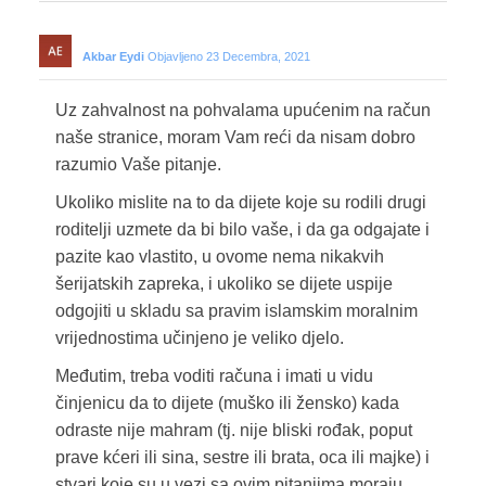
Akbar Eydi
Objavljeno 23 Decembra, 2021
Uz zahvalnost na pohvalama upućenim na račun
naše stranice, moram Vam reći da nisam dobro
razumio Vaše pitanje.
Ukoliko mislite na to da dijete koje su rodili drugi
roditelji uzmete da bi bilo vaše, i da ga odgajate i
pazite kao vlastito, u ovome nema nikakvih
šerijatskih zapreka, i ukoliko se dijete uspije
odgojiti u skladu sa pravim islamskim moralnim
vrijednostima učinjeno je veliko djelo.
Međutim, treba voditi računa i imati u vidu
činjenicu da to dijete (muško ili žensko) kada
odraste nije mahram (tj. nije bliski rođak, poput
prave kćeri ili sina, sestre ili brata, oca ili majke) i
stvari koje su u vezi sa ovim pitanjima moraju