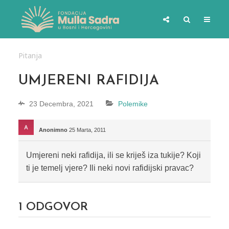
Pitanja
UMJERENI RAFIDIJA
23 Decembra, 2021
Polemike
Anonimno
25 Marta, 2011
Umjereni neki rafidija, ili se kriješ iza tukije? Koji
ti je temelj vjere? Ili neki novi rafidijski pravac?
1
ODGOVOR