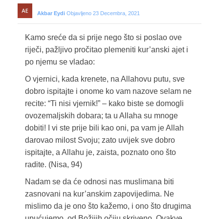
Akbar Eydi
Objavljeno 23 Decembra, 2021
Kamo sreće da si prije nego što si poslao ove
riječi, pažljivo pročitao plemeniti kur’anski ajet i
po njemu se vladao:
O vjernici, kada krenete, na Allahovu putu, sve
dobro ispitajte i onome ko vam nazove selam ne
recite: “Ti nisi vjernik!” – kako biste se domogli
ovozemaljskih dobara; ta u Allaha su mnoge
dobiti! I vi ste prije bili kao oni, pa vam je Allah
darovao milost Svoju; zato uvijek sve dobro
ispitajte, a Allahu je, zaista, poznato ono što
radite. (Nisa, 94)
Nadam se da će odnosi nas muslimana biti
zasnovani na kur’anskim zapovijedima. Ne
mislimo da je ono što kažemo, i ono što drugima
upućujemo, od Božijih očiju skriveno. Ovakve