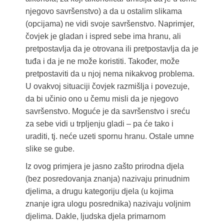
njegovo savršenstvo) a da u ostalim slikama
(opcijama) ne vidi svoje savršenstvo. Naprimjer,
čovjek je gladan i ispred sebe ima hranu, ali
pretpostavlja da je otrovana ili pretpostavlja da je
tuđa i da je ne može koristiti. Također, može
pretpostaviti da u njoj nema nikakvog problema.
U ovakvoj situaciji čovjek razmišlja i povezuje,
da bi učinio ono u čemu misli da je njegovo
savršenstvo. Moguće je da savršenstvo i sreću
za sebe vidi u trpljenju gladi – pa će tako i
uraditi, tj. neće uzeti spornu hranu. Ostale umne
slike se gube.
Iz ovog primjera je jasno zašto prirodna djela
(bez posredovanja znanja) nazivaju prinudnim
djelima, a drugu kategoriju djela (u kojima
znanje igra ulogu posrednika) nazivaju voljnim
djelima. Dakle, ljudska djela primarnom