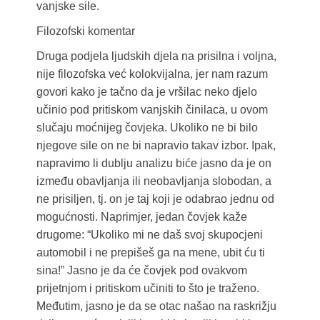
vanjske sile.
Filozofski komentar
Druga podjela ljudskih djela na prisilna i voljna,
nije filozofska već kolokvijalna, jer nam razum
govori kako je tačno da je vršilac neko djelo
učinio pod pritiskom vanjskih činilaca, u ovom
slučaju moćnijeg čovjeka. Ukoliko ne bi bilo
njegove sile on ne bi napravio takav izbor. Ipak,
napravimo li dublju analizu biće jasno da je on
između obavljanja ili neobavljanja slobodan, a
ne prisiljen, tj. on je taj koji je odabrao jednu od
mogućnosti. Naprimjer, jedan čovjek kaže
drugome: “Ukoliko mi ne daš svoj skupocjeni
automobil i ne prepišeš ga na mene, ubit ću ti
sina!” Jasno je da će čovjek pod ovakvom
prijetnjom i pritiskom učiniti to što je traženo.
Međutim, jasno je da se otac našao na raskrižju