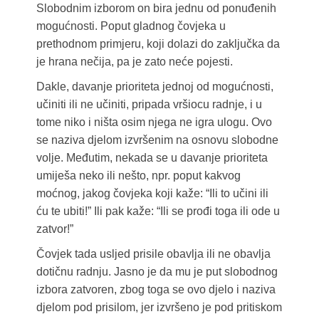
Slobodnim izborom on bira jednu od ponuđenih
mogućnosti. Poput gladnog čovjeka u
prethodnom primjeru, koji dolazi do zaključka da
je hrana nečija, pa je zato neće pojesti.
Dakle, davanje prioriteta jednoj od mogućnosti,
učiniti ili ne učiniti, pripada vršiocu radnje, i u
tome niko i ništa osim njega ne igra ulogu. Ovo
se naziva djelom izvršenim na osnovu slobodne
volje. Međutim, nekada se u davanje prioriteta
umiješa neko ili nešto, npr. poput kakvog
moćnog, jakog čovjeka koji kaže: “Ili to učini ili
ću te ubiti!” Ili pak kaže: “Ili se prođi toga ili ode u
zatvor!”
Čovjek tada usljed prisile obavlja ili ne obavlja
dotičnu radnju. Jasno je da mu je put slobodnog
izbora zatvoren, zbog toga se ovo djelo i naziva
djelom pod prisilom, jer izvršeno je pod pritiskom