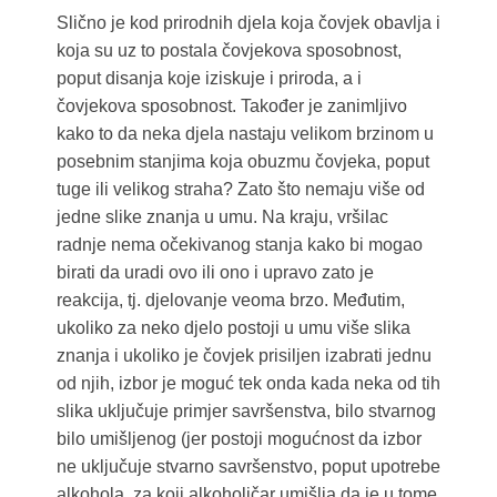
Slično je kod prirodnih djela koja čovjek obavlja i
koja su uz to postala čovjekova sposobnost,
poput disanja koje iziskuje i priroda, a i
čovjekova sposobnost. Također je zanimljivo
kako to da neka djela nastaju velikom brzinom u
posebnim stanjima koja obuzmu čovjeka, poput
tuge ili velikog straha? Zato što nemaju više od
jedne slike znanja u umu. Na kraju, vršilac
radnje nema očekivanog stanja kako bi mogao
birati da uradi ovo ili ono i upravo zato je
reakcija, tj. djelovanje veoma brzo. Međutim,
ukoliko za neko djelo postoji u umu više slika
znanja i ukoliko je čovjek prisiljen izabrati jednu
od njih, izbor je moguć tek onda kada neka od tih
slika uključuje primjer savršenstva, bilo stvarnog
bilo umišljenog (jer postoji mogućnost da izbor
ne uključuje stvarno savršenstvo, poput upotrebe
alkohola, za koji alkoholičar umišlja da je u tome