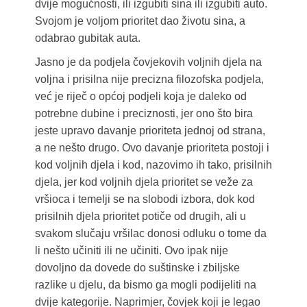
dvije mogućnosti, ili izgubiti sina ili izgubiti auto.
Svojom je voljom prioritet dao životu sina, a
odabrao gubitak auta.
Jasno je da podjela čovjekovih voljnih djela na
voljna i prisilna nije precizna filozofska podjela,
već je riječ o općoj podjeli koja je daleko od
potrebne dubine i preciznosti, jer ono što bira
jeste upravo davanje prioriteta jednoj od strana,
a ne nešto drugo. Ovo davanje prioriteta postoji i
kod voljnih djela i kod, nazovimo ih tako, prisilnih
djela, jer kod voljnih djela prioritet se veže za
vršioca i temelji se na slobodi izbora, dok kod
prisilnih djela prioritet potiče od drugih, ali u
svakom slučaju vršilac donosi odluku o tome da
li nešto učiniti ili ne učiniti. Ovo ipak nije
dovoljno da dovede do suštinske i zbiljske
razlike u djelu, da bismo ga mogli podijeliti na
dvije kategorije. Naprimjer, čovjek koji je legao