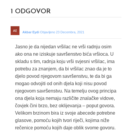
1
ODGOVOR
Akbar Eydi
Objavljeno 23 Decembra, 2021
Jasno je da nijedan vršilac ne vrši radnju osim
ako ona ne iziskuje savršenstvo bića vršioca. U
skladu s tim, radnja koju vrši svjesni vršilac, ima
potrebu za znanjem, da bi vršilac znao da je to
djelo povod njegovom savršenstvu, te da bi ga
mogao odvojiti od onih djela koji nisu povod
njegovom savršenstvu. Na temelju ovog principa
ona djela koja nemaju različite znalačke vidove,
čovjek čini brzo, bez oklijevanja – poput govora.
Velikom brzinom bira iz svoje abecede potrebne
glasove, pomoću kojih tvori riječi, kojima niže
rečenice pomoću kojih daje oblik svome govoru.