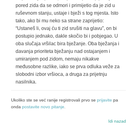
pored zida da se odmori i primijetio da je zid u
ruševnom stanju, ustaje i bježi s tog mjesta. Isto
tako, ako bi mu neko sa strane zaprijetio:
“Ustaneš li, ovaj ću ti zid srušiti na glavu”, on bi
postupio jednako, dakle skočio bi i pobjegao. U
oba slučaja vršilac bira bježanje. Oba bježanja i
davanja prioriteta bježanju nad ostajanjem i
umiranjem pod zidom, nemaju nikakve
međusobne razlike, iako se prva odluka veže za
slobodni izbor vršioca, a druga za prijetnju
nasilnika.
Ukoliko ste se već ranije registrovali prvo se
prijavite
pa
onda
postavite novo pitanje
.
Idi nazad