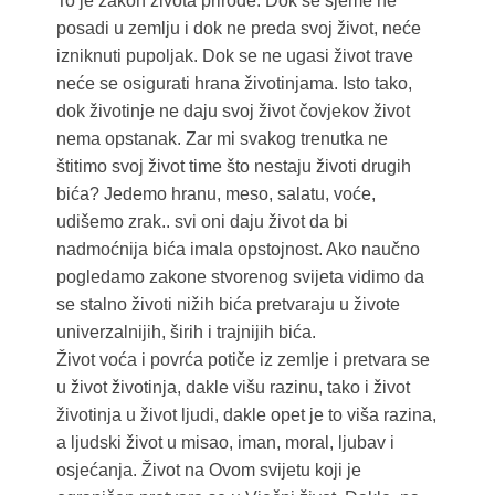
To je zakon života prirode. Dok se sjeme ne
posadi u zemlju i dok ne preda svoj život, neće
izniknuti pupoljak. Dok se ne ugasi život trave
neće se osigurati hrana životinjama. Isto tako,
dok životinje ne daju svoj život čovjekov život
nema opstanak. Zar mi svakog trenutka ne
štitimo svoj život time što nestaju životi drugih
bića? Jedemo hranu, meso, salatu, voće,
udišemo zrak.. svi oni daju život da bi
nadmoćnija bića imala opstojnost. Ako naučno
pogledamo zakone stvorenog svijeta vidimo da
se stalno životi nižih bića pretvaraju u živote
univerzalnijih, širih i trajnijih bića.
Život voća i povrća potiče iz zemlje i pretvara se
u život životinja, dakle višu razinu, tako i život
životinja u život ljudi, dakle opet je to viša razina,
a ljudski život u misao, iman, moral, ljubav i
osjećanja. Život na Ovom svijetu koji je