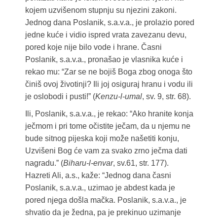
kojem uzvišenom stupnju su njezini zakoni.
Jednog dana Poslanik, s.a.v.a., je prolazio pored
jedne kuće i vidio ispred vrata zavezanu devu,
pored koje nije bilo vode i hrane. Časni
Poslanik, s.a.v.a., pronašao je vlasnika kuće i
rekao mu: “Zar se ne bojiš Boga zbog onoga što
činiš ovoj životinji? Ili joj osiguraj hranu i vodu ili
je oslobodi i pusti!ˮ (
Kenzu-l-umal
, sv. 9, str. 68).
Ili, Poslanik, s.a.v.a., je rekao: “Ako hranite konja
ječmom i pri tome očistite ječam, da u njemu ne
bude sitnog pijeska koji može našetiti konju,
Uzvišeni Bog će vam za svako zrno ječma dati
nagradu.ˮ (
Biharu-l-envar
, sv.61, str. 177).
Hazreti Ali, a.s., kaže: “Jednog dana časni
Poslanik, s.a.v.a., uzimao je abdest kada je
pored njega došla mačka. Poslanik, s.a.v.a., je
shvatio da je žedna, pa je prekinuo uzimanje