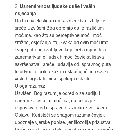
2.
Uznemirenost ljudske duše i vaših
osjećanja
Da bi čovjek stigao do savršenstva i zbiljske
sreće Uzvišeni Bog opremio ga je različitim
moćima, kao što su perceptivne moći, moć
srdžbe, osjećanja itd. Svaka od ovih moći ima
svoje potrebe i zahtjeve koje treba ispuniti, a
zanemarivanje ljudskih moći čovjeka lišava
savršenstva i sreće i udavlja od ispravnog puta
te odvodi u bolnu kaznu uskraćujući mu svaku
vrstu blagodati, mira, spokoja i slasti.
Uloga razuma:
Uzvišeni Bog razum je odredio za sudiju i
narednika ostalim moćima, da bi čovjek
uspostavio red i ispravno razumio život, vjeru i
Objavu. Koristeći se snagom razuma čovjek
upoznaje vjerske popise, jer filozofija prisustva
Božijih poslanika u biti je uputa razuma na veće