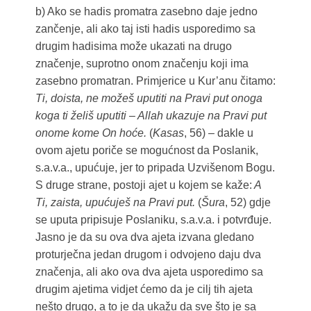
b) Ako se hadis promatra zasebno daje jedno
zančenje, ali ako taj isti hadis usporedimo sa
drugim hadisima može ukazati na drugo
značenje, suprotno onom značenju koji ima
zasebno promatran. Primjerice u Kur’anu čitamo:
Ti, doista, ne možeš uputiti na Pravi put onoga
koga ti želiš uputiti – Allah ukazuje na Pravi put
onome kome On hoće.
(
Kasas
, 56) – dakle u
ovom ajetu poriče se mogućnost da Poslanik,
s.a.v.a., upućuje, jer to pripada Uzvišenom Bogu.
S druge strane, postoji ajet u kojem se kaže:
A
Ti, zaista, upućuješ na Pravi put.
(
Šura
, 52) gdje
se uputa pripisuje Poslaniku, s.a.v.a. i potvrđuje.
Jasno je da su ova dva ajeta izvana gledano
proturječna jedan drugom i odvojeno daju dva
značenja, ali ako ova dva ajeta usporedimo sa
drugim ajetima vidjet ćemo da je cilj tih ajeta
nešto drugo, a to je da ukažu da sve što je sa