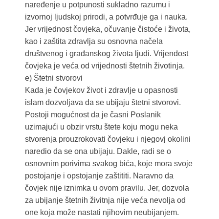
naređenje u potpunosti sukladno razumu i
izvornoj ljudskoj prirodi, a potvrđuje ga i nauka.
Jer vrijednost čovjeka, očuvanje čistoće i života,
kao i zaštita zdravlja su osnovna načela
društvenog i građanskog života ljudi. Vrijendost
čovjeka je veća od vrijednosti štetnih životinja.
e) Štetni stvorovi
Kada je čovjekov život i zdravlje u opasnosti
islam dozvoljava da se ubijaju štetni stvorovi.
Postoji mogućnost da je časni Poslanik
uzimajući u obzir vrstu štete koju mogu neka
stvorenja prouzrokovati čovjeku i njegovj okolini
naredio da se ona ubijaju. Dakle, radi se o
osnovnim porivima svakog bića, koje mora svoje
postojanje i opstojanje zaštititi. Naravno da
čovjek nije iznimka u ovom pravilu. Jer, dozvola
za ubijanje štetnih živitnja nije veća nevolja od
one koja može nastati njihovim neubijanjem.