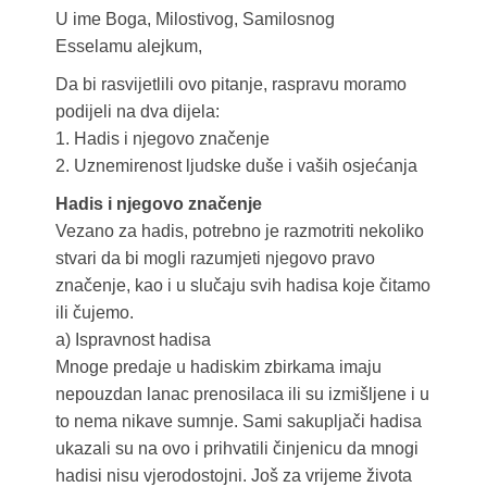
U ime Boga, Milostivog, Samilosnog
Esselamu alejkum,
Da bi rasvijetlili ovo pitanje, raspravu moramo
podijeli na dva dijela:
1. Hadis i njegovo značenje
2. Uznemirenost ljudske duše i vaših osjećanja
Hadis i njegovo značenje
Vezano za hadis, potrebno je razmotriti nekoliko
stvari da bi mogli razumjeti njegovo pravo
značenje, kao i u slučaju svih hadisa koje čitamo
ili čujemo.
a) Ispravnost hadisa
Mnoge predaje u hadiskim zbirkama imaju
nepouzdan lanac prenosilaca ili su izmišljene i u
to nema nikave sumnje. Sami sakupljači hadisa
ukazali su na ovo i prihvatili činjenicu da mnogi
hadisi nisu vjerodostojni. Još za vrijeme života