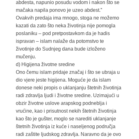
abdesta, napunio posudu vodom i nakon što se
mačaka napila ponovo je uzeo abdest.ˮ
Ovakvih predaja ima mnogo, stoga ne možemo
kazati da zato što neka životinja nije pomogla
poslaniku – pod pretpostavkom da je hadis
ispravan – islam nalaže da potomstvo te
životinje do Sudnjeg dana bude izloženo
mučenju.
d) Higijena životne sredine
Ono čemu islam pridaje značaj i što se ubraja u
dio vjere jeste higijena. Moguće je da islam
donese neki propis o uklanjanju štetnih životinja
radi zdravlja ljudi i životne sredine. Uzimajući u
obzir životne uslove arapskog podneblja i
vrućine, kao i prisutnost nekih štetnih životinja
kao što je gušter, moglo se narediti uklanjanje
štetnih životinja iz kuće i naseljenog područja
radi zaštite ljudskog zdravlja. Naravno da je ovo