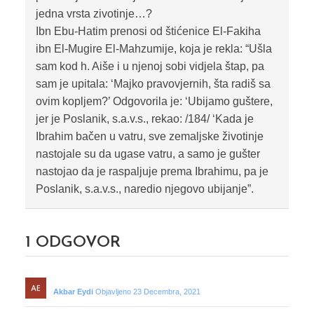
jedna vrsta zivotinje…?
Ibn Ebu-Hatim prenosi od štićenice El-Fakiha
ibn El-Mugire El-Mahzumije, koja je rekla: “Ušla
sam kod h. Aiše i u njenoj sobi vidjela štap, pa
sam je upitala: ‘Majko pravovjernih, šta radiš sa
ovim kopljem?’ Odgovorila je: ‘Ubijamo guštere,
jer je Poslanik, s.a.v.s., rekao: /184/ ‘Kada je
Ibrahim bačen u vatru, sve zemaljske životinje
nastojale su da ugase vatru, a samo je gušter
nastojao da je raspaljuje prema Ibrahimu, pa je
Poslanik, s.a.v.s., naredio njegovo ubijanje”.
1
ODGOVOR
Akbar Eydi
Objavljeno 23 Decembra, 2021