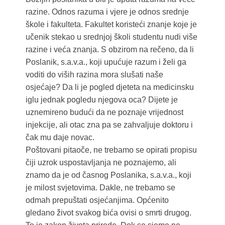
razine. Odnos razuma i vjere je odnos srednje
škole i fakulteta. Fakultet koristeći znanje koje je
učenik stekao u srednjoj školi studentu nudi više
razine i veća znanja. S obzirom na rečeno, da li
Poslanik, s.a.v.a., koji upućuje razum i želi ga
voditi do viših razina mora slušati naše
osjećaje? Da li je pogled djeteta na medicinsku
iglu jednak pogledu njegova oca? Dijete je
uznemireno budući da ne poznaje vrijednost
injekcije, ali otac zna pa se zahvaljuje doktoru i
čak mu daje novac.
Poštovani pitaoče, ne trebamo se opirati propisu
čiji uzrok uspostavljanja ne poznajemo, ali
znamo da je od časnog Poslanika, s.a.v.a., koji
je milost svjetovima. Dakle, ne trebamo se
odmah prepuštati osjećanjima. Općenito
gledano život svakog bića ovisi o smrti drugog.