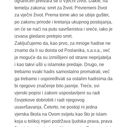
ograničen pretvara se u Vječni život. Dakle, na
temelju zakona: smrt za život. Privremeni život
za vječni život. Prema tome ako se ubije gušter,
po zakonu prirode i kretanja ukupnog postojanja,
on će se naći na putu savršenstva i sreće, iako je
izvana gledano pretrpio smrt.
Zaključujemo da, kao prvo, za mnoge hadise ne
znamo da li su doista od Poslanika, s.a.v.a., već
je moguće da su izmišljeni od strane neprijatelja
i kao takvi ušli u islamske predaje. Drugo, ne
trebamo svaki hadis samostalno promatrati, već
ga trebamo i uspoređivati sa ostalim hadisima da
bi njegovo značenje bilo jasnije. Treće, svi
vjerski popisi i zakoni uspostavljeni su radi
čovjekove dobrobiti i radi njegovog
usavršavanja. Četvrto, ne postoji ni jedna
vjerska škola na Ovom svijetu kao što je islam
koja u tolikoj mjeri podržava ljudska prava, prava