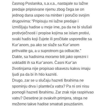
časnog Poslanika, s.a.v.a., nastajale su lažne
predaje pripisivane njemu zbog čega se on
jednog dana uspeo na minber i poručio svojim
drugovima: “Pripisuju mi lažne predaje i
izmišljaju hadise u moje ime, pa da ne bi slušali
protivrječnosti i propise kojima se islam protivi,
svaki hadis koji čujete ili pročitate usporedite sa
Kur’anom, pa ako se slaže sa Kur’anom
prihvatite ga, a u suprotnom ga odbacite.ˮ
Dakle, sa hadisima moramo biti jako oprezni i
uskladiti ih sa Kur’anom. Časni Kur’an
životinjama nije propisao obavezu kakvu imaju
ljudi pa da bi ih htio kazniti.
Drugo, zar se u slučaju hazreti Ibrahima ne
spominju drva i plamteća vatra? Pa ni oni nisu
pomogli hazreti Ibrahimu. Zar zrak nije raspirivao
vatru? Desetine je ovakvih primjera, stoga ne
možemo takve hadise smatrati pouzdanim.