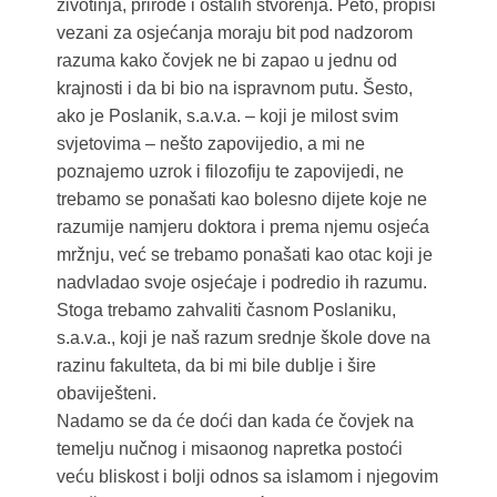
životinja, prirode i ostalih stvorenja. Peto, propisi
vezani za osjećanja moraju bit pod nadzorom
razuma kako čovjek ne bi zapao u jednu od
krajnosti i da bi bio na ispravnom putu. Šesto,
ako je Poslanik, s.a.v.a. – koji je milost svim
svjetovima – nešto zapovijedio, a mi ne
poznajemo uzrok i filozofiju te zapovijedi, ne
trebamo se ponašati kao bolesno dijete koje ne
razumije namjeru doktora i prema njemu osjeća
mržnju, već se trebamo ponašati kao otac koji je
nadvladao svoje osjećaje i podredio ih razumu.
Stoga trebamo zahvaliti časnom Poslaniku,
s.a.v.a., koji je naš razum srednje škole dove na
razinu fakulteta, da bi mi bile dublje i šire
obaviješteni.
Nadamo se da će doći dan kada će čovjek na
temelju nučnog i misaonog napretka postoći
veću bliskost i bolji odnos sa islamom i njegovim