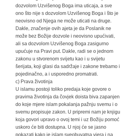
dozvolom Uzvišenog Boga ima uticaja, a sve
ono što nije s dozvolom Uzvišenog Boga i što je
neovisno od Njega ne može uticati na druge.
Dakle, značenje ovih ajeta je da Poslanik ne
može bez Božije dozvole i neovisno upućivati,
ali sa dozvolom Uzvišenog Boga zasigurno
upućuje na Pravi put. Dakle, radi se o jednom
zakonu u stvorenom svijetu kao i u svijetu
šerijata, koji glasi da sadržaje i zakone trebamo i
pojedinačno, a i usporedno promatrati.
c) Prava životinja
U islamu postoji toliko predaja koje govore o
pravima životinja da čovjek doista biva zapanjen
do koje mjere islam pokalanja pažnju svemu i o
svemu propisuje zakon. U pripremi nam je knjigu
koja govori upravo o ovoj temi i uz Božiju pomoć
uskoro će biti dostupna. U njoj će se jasno
pokazati kako je islam sveobuvatna vjera i na