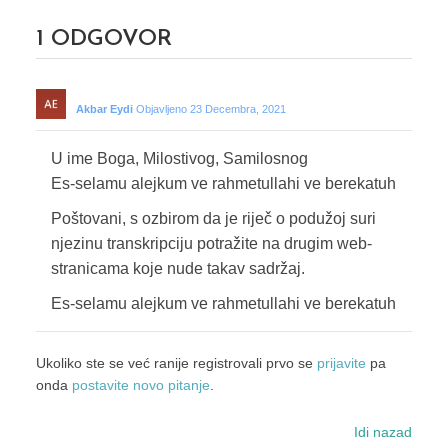
1
ODGOVOR
Akbar Eydi
Objavljeno 23 Decembra, 2021
U ime Boga, Milostivog, Samilosnog
Es-selamu alejkum ve rahmetullahi ve berekatuh
Poštovani, s ozbirom da je riječ o podužoj suri
njezinu transkripciju potražite na drugim web-
stranicama koje nude takav sadržaj.
Es-selamu alejkum ve rahmetullahi ve berekatuh
Ukoliko ste se već ranije registrovali prvo se
prijavite
pa
onda
postavite novo pitanje
.
Idi nazad