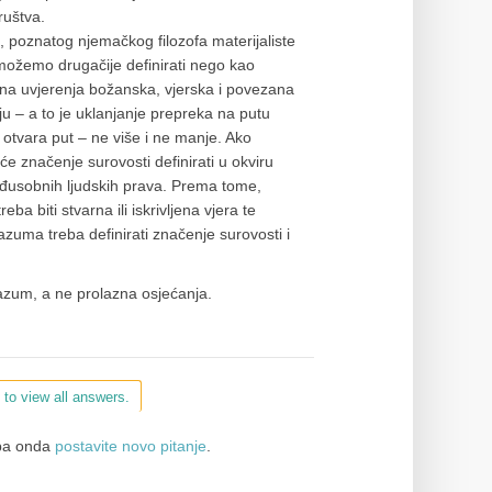
ruštva.
 poznatog njemačkog filozofa materijaliste
 možemo drugačije definirati nego kao
ona uvjerenja božanska, vjerska i povezana
u – a to je uklanjanje prepreka na putu
o otvara put – ne više i ne manje. Ako
e značenje surovosti definirati u okviru
međusobnih ljudskih prava. Prema tome,
eba biti stvarna ili iskrivljena vjera te
 razuma treba definirati značenje surovosti i
razum, a ne prolazna osjećanja.
 to view all answers.
a onda
postavite novo pitanje
.