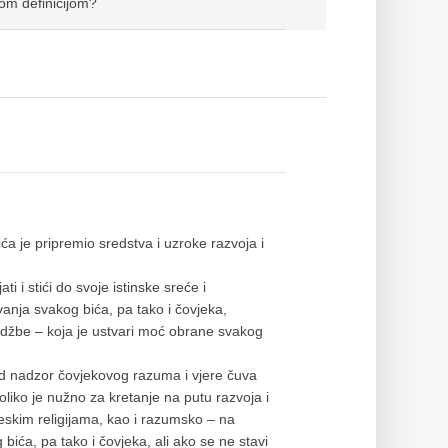
lnom definicijom?
a je pripremio sredstva i uzroke razvoja i
i i stići do svoje istinske sreće i
anja svakog bića, pa tako i čovjeka,
rdžbe – koja je ustvari moć obrane svakog
pod nadzor čovjekovog razuma i vjere čuva
oliko je nužno za kretanje na putu razvoja i
eskim religijama, kao i razumsko – na
ića, pa tako i čovjeka, ali ako se ne stavi