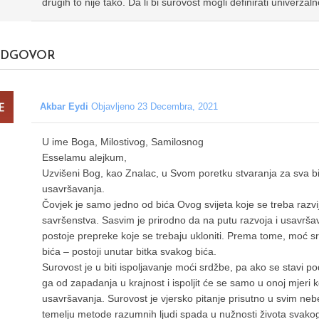
drugih to nije tako. Da li bi surovost mogli definirati univerza
DGOVOR
Akbar Eydi
Objavljeno 23 Decembra, 2021
U ime Boga, Milostivog, Samilosnog
Esselamu alejkum,
Uzvišeni Bog, kao Znalac, u Svom poretku stvaranja za sva bić
usavršavanja.
Čovjek je samo jedno od bića Ovog svijeta koje se treba razvijat
savršenstva. Sasvim je prirodno da na putu razvoja i usavršav
postoje prepreke koje se trebaju ukloniti. Prema tome, moć s
bića – postoji unutar bitka svakog bića.
Surovost je u biti ispoljavanje moći srdžbe, pa ako se stavi 
ga od zapadanja u krajnost i ispoljit će se samo u onoj mjeri k
usavršavanja. Surovost je vjersko pitanje prisutno u svim neb
temelju metode razumnih ljudi spada u nužnosti života svakog b