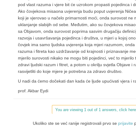
pod vlast razuma i vjere bit će uzrokom propasti pojedinca i d
Ako čovjekova misaona uvjerenja budu poput uvjerenja Ničea,
koji je vjerovao u načelo primarnosti moći, onda surovost ne
uklanjanje slabijih od sebe. Međutim, ako su čovjekova misa
sa Objavom, onda surovost poprima sasvim drugačiju definicij
razvoja i usavršavanja pojedinca i društva, u mjeri u kojoj on
čovjek ima samo ljudska uvjerenja koja mjeri razumom, onda ć
razuma i fitreta kao uzdržavanje od krajnosti i priznavanje 
mjerilo surovosti nikako ne mogu biti pojedinci, već to mjerilo tr
zdravi ljudski razum i fitret, a potom u okrilju svjetla Objave i
rasvijetliti do koje mjere je potrebna za zdravo društvo.
U nadi da ćemo dočekati dan kada će ljude upućivati vjera i 
prof. Akbar Eydi
You are viewing 1 out of 1 answers, click here
Ukoliko ste se već ranije registrovali prvo se
prijavite
p