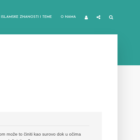
ISLAMSKE ZNANOSTI I TEME
O NAMA
ekom može to činiti kao surovo dok u očima