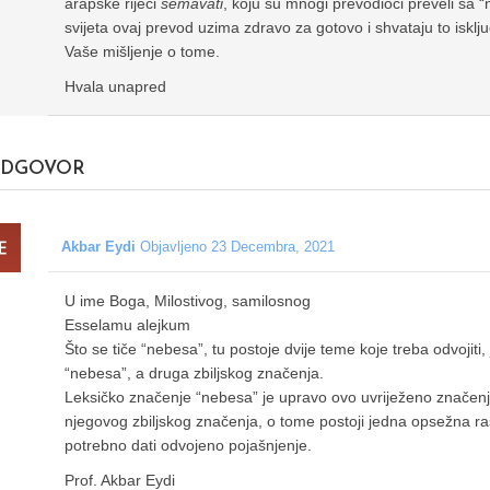
arapske riječi
semavati
, koju su mnogi prevodioci preveli sa 
svijeta ovaj prevod uzima zdravo za gotovo i shvataju to isk
Vaše mišljenje o tome.
Hvala unapred
DGOVOR
Akbar Eydi
Objavljeno 23 Decembra, 2021
U ime Boga, Milostivog, samilosnog
Esselamu alejkum
Što se tiče “nebesa”, tu postoje dvije teme koje treba odvojiti,
“nebesa”, a druga zbiljskog značenja.
Leksičko značenje “nebesa” je upravo ovo uvriježeno značenje
njegovog zbiljskog značenja, o tome postoji jedna opsežna rasp
potrebno dati odvojeno pojašnjenje.
Prof. Akbar Eydi