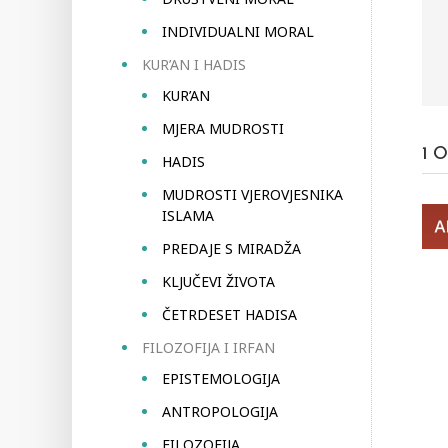
INDIVIDUALNI MORAL
KUR’AN I HADIS
KUR’AN
MJERA MUDROSTI
1
O
HADIS
MUDROSTI VJEROVJESNIKA
ISLAMA
PREDAJE S MIRADŽA
KLJUČEVI ŽIVOTA
ČETRDESET HADISA
FILOZOFIJA I IRFAN
EPISTEMOLOGIJA
ANTROPOLOGIJA
FILOZOFIJA