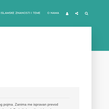
ISLAMSKE ZNANOSTI I TEME
O NAMA
nog pojma. Zanima me ispravan prevod