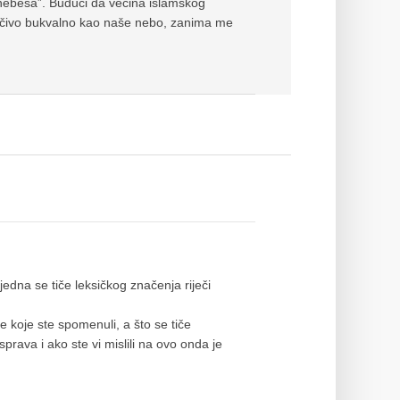
“nebesa”. Budući da većina islamskog
ljučivo bukvalno kao naše nebo, zanima me
 jedna se tiče leksičkog značenja riječi
 koje ste spomenuli, a što se tiče
rava i ako ste vi mislili na ovo onda je