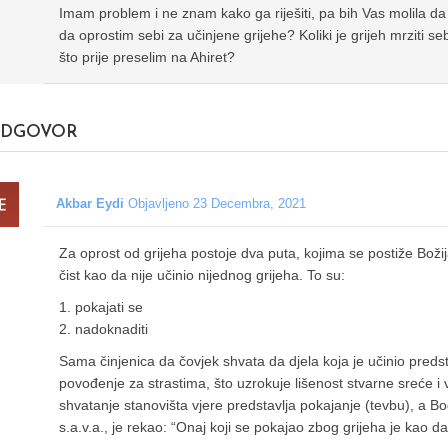
Imam problem i ne znam kako ga riješiti, pa bih Vas molila 
da oprostim sebi za učinjene grijehe? Koliki je grijeh mrziti sebe 
što prije preselim na Ahiret?
DGOVOR
Akbar Eydi
Objavljeno 23 Decembra, 2021
Za oprost od grijeha postoje dva puta, kojima se postiže Boži
čist kao da nije učinio nijednog grijeha. To su:
1. pokajati se
2. nadoknaditi
Sama činjenica da čovjek shvata da djela koja je učinio predsta
povođenje za strastima, što uzrokuje lišenost stvarne sreće i
shvatanje stanovišta vjere predstavlja pokajanje (tevbu), a B
s.a.v.a., je rekao: “Onaj koji se pokajao zbog grijeha je kao d