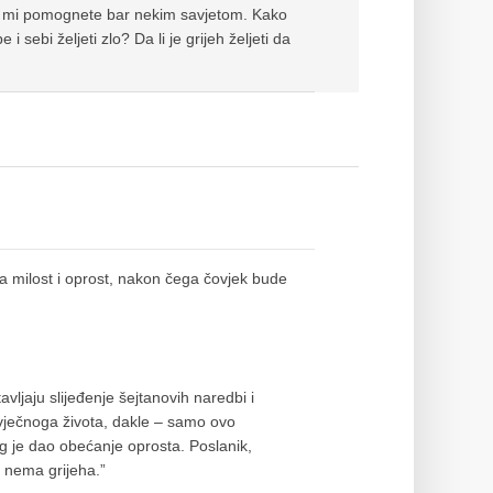
da mi pomognete bar nekim savjetom. Kako
i sebi željeti zlo? Da li je grijeh željeti da
ja milost i oprost, nakon čega čovjek bude
vljaju slijeđenje šejtanovih naredbi i
 vječnoga života, dakle – samo ovo
og je dao obećanje oprosta. Poslanik,
a nema grijeha.”