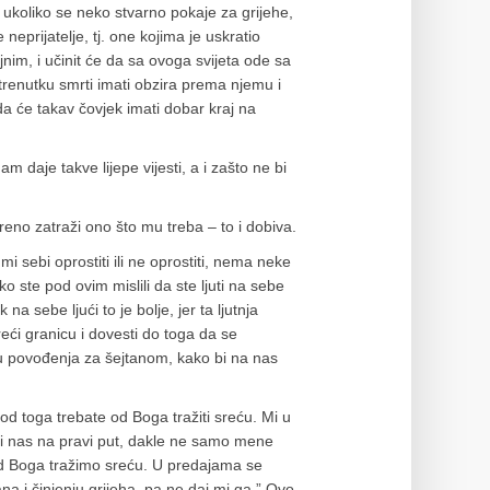
o, ukoliko se neko stvarno pokaje za grijehe,
neprijatelje, tj. one kojima je uskratio
nim, i učinit će da sa ovoga svijeta ode sa
trenutku smrti imati obzira prema njemu i
a će takav čovjek imati dobar kraj na
m daje takve lijepe vijesti, a i zašto ne bi
reno zatraži ono što mu treba – to i dobiva.
i sebi oprostiti ili ne oprostiti, nema neke
iko ste pod ovim mislili da ste ljuti na sebe
 na sebe ljući to je bolje, jer ta ljutnja
eći granicu i dovesti do toga da se
stu povođenja za šejtanom, kako bi na nas
 od toga trebate od Boga tražiti sreću. Mi u
i nas na pravi put, dakle ne samo mene
 od Boga tražimo sreću. U predajama se
na i činjenju grijeha, pa ne daj mi ga.” Ovo