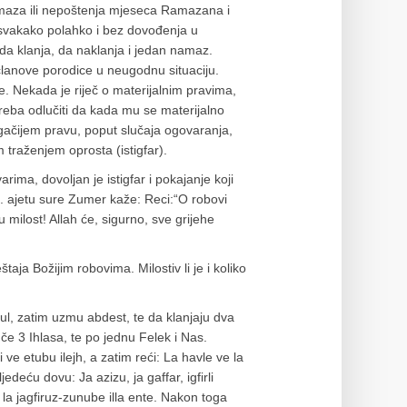
namaza ili nepoštenja mjeseca Ramazana i
 – svakako polahko i bez dovođenja u
ada klanja, da naklanja i jedan namaz.
i članove porodice u neugodnu situaciju.
pe. Nekada je riječ o materijalnim pravima,
, treba odlučiti da kada mu se materijalno
rugačijem pravu, poput slučaja ogovaranja,
 traženjem oprosta (istigfar).
rima, dovoljan je istigfar i pokajanje koji
3. ajetu sure Zumer kaže: Reci:“O robovi
u milost! Allah će, sigurno, sve grijehe
taja Božijim robovima. Milostiv li je i koliko
sul, zatim uzmu abdest, te da klanjaju dva
e 3 Ihlasa, te po jednu Felek i Nas.
ve etubu ilejh, a zatim reći: La havle ve la
sljedeću dovu: Ja azizu, ja gaffar, igfirli
la jagfiruz-zunube illa ente. Nakon toga