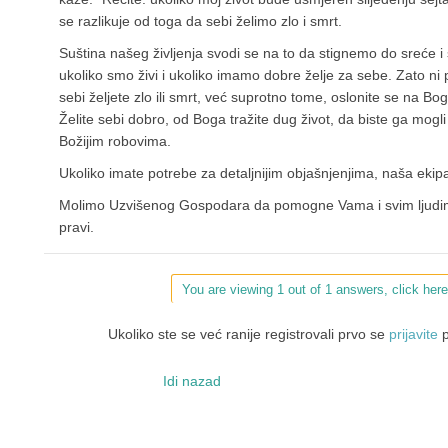
se razlikuje od toga da sebi želimo zlo i smrt.
Suština našeg življenja svodi se na to da stignemo do sreće i
ukoliko smo živi i ukoliko imamo dobre želje za sebe. Zato ni p
sebi željete zlo ili smrt, već suprotno tome, oslonite se na Bo
Želite sebi dobro, od Boga tražite dug život, da biste ga mog
Božijim robovima.
Ukoliko imate potrebe za detaljnijim objašnjenjima, naša ekipa
Molimo Uzvišenog Gospodara da pomogne Vama i svim ljudima
pravi.
You are viewing 1 out of 1 answers, click here
Ukoliko ste se već ranije registrovali prvo se
prijavite
p
Idi nazad