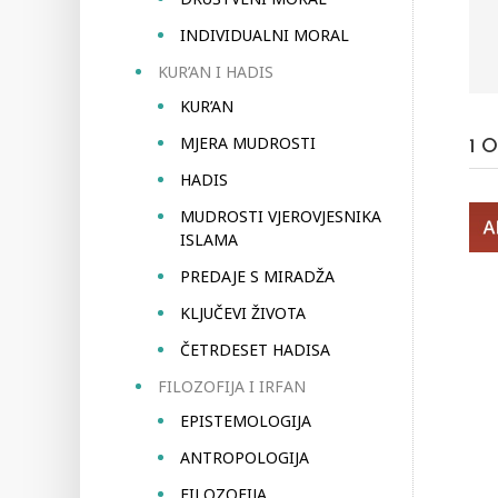
INDIVIDUALNI MORAL
KUR’AN I HADIS
KUR’AN
MJERA MUDROSTI
1
O
HADIS
MUDROSTI VJEROVJESNIKA
ISLAMA
PREDAJE S MIRADŽA
KLJUČEVI ŽIVOTA
ČETRDESET HADISA
FILOZOFIJA I IRFAN
EPISTEMOLOGIJA
ANTROPOLOGIJA
FILOZOFIJA