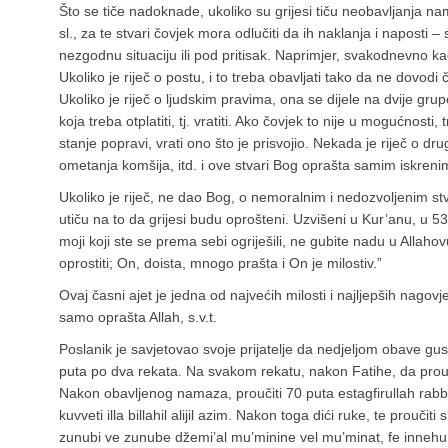
Što se tiče nadoknade, ukoliko su grijesi tiču neobavljanja 
sl., za te stvari čovjek mora odlučiti da ih naklanja i naposti
nezgodnu situaciju ili pod pritisak. Naprimjer, svakodnevno k
Ukoliko je riječ o postu, i to treba obavljati tako da ne dovod
Ukoliko je riječ o ljudskim pravima, ona se dijele na dvije gru
koja treba otplatiti, tj. vratiti. Ako čovjek to nije u mogućnosti
stanje popravi, vrati ono što je prisvojio. Nekada je riječ o d
ometanja komšija, itd. i ove stvari Bog oprašta samim iskrenim
Ukoliko je riječ, ne dao Bog, o nemoralnim i nedozvoljenim stva
utiču na to da grijesi budu oprošteni. Uzvišeni u Kur’anu, u 5
moji koji ste se prema sebi ogriješili, ne gubite nadu u Allahov
oprostiti; On, doista, mnogo prašta i On je milostiv.”
Ovaj časni ajet je jedna od najvećih milosti i najljepših nagovješ
samo oprašta Allah, s.v.t.
Poslanik je savjetovao svoje prijatelje da nedjeljom obave gu
puta po dva rekata. Na svakom rekatu, nakon Fatihe, da prouč
Nakon obavljenog namaza, proučiti 70 puta estagfirullah rabbi 
kuvveti illa billahil alijil azim. Nakon toga dići ruke, te proučiti 
zunubi ve zunube džemi’al mu’minine vel mu’minat, fe innehu 