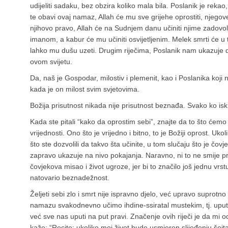
udijeliti sadaku, bez obzira koliko mala bila. Poslanik je reka
te obavi ovaj namaz, Allah će mu sve grijehe oprostiti, njegove 
njihovo pravo, Allah će na Sudnjem danu učiniti njime zadovolj
imanom, a kabur će mu učiniti osvijetljenim. Melek smrti će u 
lahko mu dušu uzeti. Drugim riječima, Poslanik nam ukazuje d
ovom svijetu.
Da, naš je Gospodar, milostiv i plemenit, kao i Poslanika koji na
kada je on milost svim svjetovima.
Božija prisutnost nikada nije prisutnost beznađa. Svako ko isk
Kada ste pitali “kako da oprostim sebi”, znajte da to što ćemo m
vrijednosti. Ono što je vrijedno i bitno, to je Božiji oprost. Ukol
što ste dozvolili da takvo šta učinite, u tom slučaju što je čovjek
zapravo ukazuje na nivo pokajanja. Naravno, ni to ne smije pr
čovjekova misao i život ugroze, jer bi to značilo još jednu vr
natovario beznadežnost.
Željeti sebi zlo i smrt nije ispravno djelo, već upravo suprotno
namazu svakodnevno učimo ihdine-ssiratal mustekim, tj. uput
već sve nas uputi na put pravi. Značenje ovih riječi je da mi
kaže: “Recite: ukoliko moj život bude usmjeren slijeđenju šejta