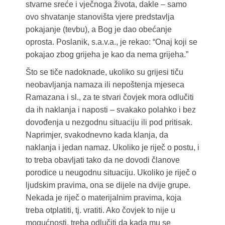
stvarne sreće i vječnoga života, dakle – samo
ovo shvatanje stanovišta vjere predstavlja
pokajanje (tevbu), a Bog je dao obećanje
oprosta. Poslanik, s.a.v.a., je rekao: “Onaj koji se
pokajao zbog grijeha je kao da nema grijeha.”
Što se tiče nadoknade, ukoliko su grijesi tiču
neobavljanja namaza ili nepoštenja mjeseca
Ramazana i sl., za te stvari čovjek mora odlučiti
da ih naklanja i naposti – svakako polahko i bez
dovođenja u nezgodnu situaciju ili pod pritisak.
Naprimjer, svakodnevno kada klanja, da
naklanja i jedan namaz. Ukoliko je riječ o postu, i
to treba obavljati tako da ne dovodi članove
porodice u neugodnu situaciju. Ukoliko je riječ o
ljudskim pravima, ona se dijele na dvije grupe.
Nekada je riječ o materijalnim pravima, koja
treba otplatiti, tj. vratiti. Ako čovjek to nije u
mogućnosti, treba odlučiti da kada mu se