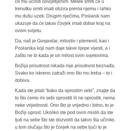
će mu učiniti osvijetljenim. Melek smrti će u
trenutku smrti imati obzira prema njemu i lahko
mu dušu uzeti. Drugim riječima, Poslanik nam
ukazuje da će takav čovjek imati dobar kraj na
ovom svijetu.
Da, naš je Gospodar, milostiv i plemenit, kao i
Poslanika koji nam daje takve lijepe vijesti, a i
zašto ne bi kada je on milost svim svjetovima.
Božija prisutnost nikada nije prisutnost beznađa.
Svako ko iskreno zatraži ono što mu treba – to i
dobiva.
Kada ste pitali “kako da oprostim sebi”, znajte da
to što ćemo mi sebi oprostiti ili ne oprostiti, nema
neke vrijednosti. Ono što je vrijedno i bitno, to je
Božiji oprost. Ukoliko ste pod ovim mislili da ste
ljuti na sebe što ste dozvolili da takvo šta učinite,
u tom slučaju što je čovjek na sebe ljući to je