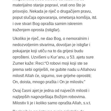
materijalno stanje popravi, vrati ono što je
prisvojio. Nekada je riječ o drugačijem pravu,
poput slučaja ogovaranja, ometanja komšija, itd.
i ove stvari Bog oprašta samim iskrenim
traženjem oprosta (istigfar).
Ukoliko je riječ, ne dao Bog, o nemoralnim i
nedozvoljenim stvarima, dovoljan je istigfar i
pokajanje koji utiču na to da grijesi budu
oprošteni. Uzvišeni u Kur’anu, u 53. ajetu sure
Zumer kaže: Reci:“O robovi moji koji ste se
prema sebi ogriješili, ne gubite nadu u Allahovu
milost! Allah će, sigurno, sve grijehe oprostiti;
On, doista, mnogo prašta i On je milostiv.”
Ovaj časni ajet je jedna od najvećih milosti i
najljepših nagovještaja Božijim robovima.
Milostiv li je i koliko samo oprašta Allah, s.v.t.