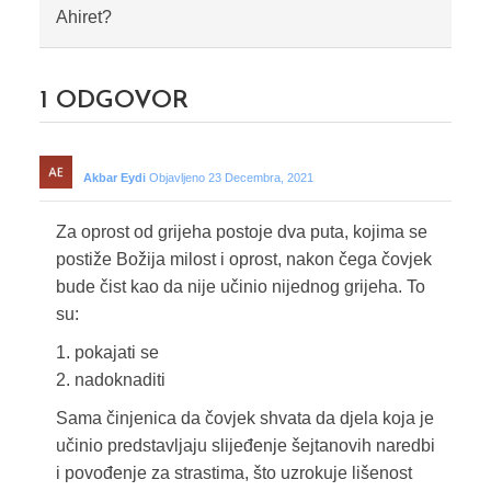
Ahiret?
1
ODGOVOR
Akbar Eydi
Objavljeno 23 Decembra, 2021
Za oprost od grijeha postoje dva puta, kojima se
postiže Božija milost i oprost, nakon čega čovjek
bude čist kao da nije učinio nijednog grijeha. To
su:
1. pokajati se
2. nadoknaditi
Sama činjenica da čovjek shvata da djela koja je
učinio predstavljaju slijeđenje šejtanovih naredbi
i povođenje za strastima, što uzrokuje lišenost