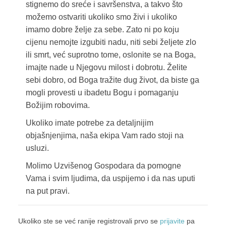
stignemo do sreće i savršenstva, a takvo što
možemo ostvariti ukoliko smo živi i ukoliko
imamo dobre želje za sebe. Zato ni po koju
cijenu nemojte izgubiti nadu, niti sebi željete zlo
ili smrt, već suprotno tome, oslonite se na Boga,
imajte nade u Njegovu milost i dobrotu. Želite
sebi dobro, od Boga tražite dug život, da biste ga
mogli provesti u ibadetu Bogu i pomaganju
Božijim robovima.
Ukoliko imate potrebe za detaljnijim
objašnjenjima, naša ekipa Vam rado stoji na
usluzi.
Molimo Uzvišenog Gospodara da pomogne
Vama i svim ljudima, da uspijemo i da nas uputi
na put pravi.
Ukoliko ste se već ranije registrovali prvo se
prijavite
pa