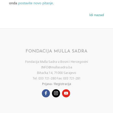
onda
postavite novo pitanje
.
Idi nazad
FONDACIJA MULLA SADRA
Fondacija Mulla Sadra u Bosni i Hercegovini
INFO@mullasadra.ba
Bihaćka 14, 71000 Sarajevo
Tel. 033 721-280 Fax: 033 721-281
Prijava
/
Registracija