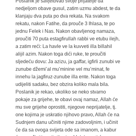
Poslanik je savjetovao svoje prijatelje da
nedjeljom obave gusul, zatim uzmu abdest, te da
klanjaju dva puta po dva rekata. Na svakom
rekatu, nakon Fatihe, da prouče 3 Ihlasa, te po
jednu Felek i Nas. Nakon obavljenog namaza,
proučiti 70 puta estagfirullah rabbi ve etubu ilejh,
a zatim reći: La havle ve la kuvveti illa billahil
alijil azim. Nakon toga dići ruke, te proučiti
sljedeću dovu: Ja azizu, ja gaffar, igfirli zunubi ve
zunube džemi’al mu’minine vel mu’minat, fe
innehu la jagfiruz-zunube illa ente. Nakon toga
udijeliti sadaku, bez obzira koliko mala bila.
Poslanik je rekao, ukoliko se neko stvarno
pokaje za grijehe, te obavi ovaj namaz, Allah će
mu sve grijehe oprostiti, njegove neprijatelje, tj.
one kojima je uskratio njihovo pravo, Allah će na
Sudnjem danu učiniti njime zadovoljnim, i učinit
će da sa ovoga svijeta ode sa imanom, a kabur