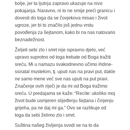
bolje, jer ta ljutnja zapravo ukazuje na nivo
pokajanja. Naravno, ni to ne smije preći granicu i
dovesti do toga da se čovjekova misao i život
ugroze, jer bi to značilo još jednu vrstu
povođenja za šejtanom, kako bi na nas natovario
beznadežnost.
Željeti sebi zlo i smrt nije ispravno djelo, već
upravo suprotno od toga trebate od Boga tražiti
sreću. Mi u namazu svakodnevno učimo ihdine-
ssiratal mustekim, tj. uputi nas na pravi put, dakle
ne samo mene već sve nas uputi na put pravi.
Značenje ovih riječi je da mi od Boga tražimo
sreću. U predajama se kaže: “Recite: ukoliko moj
život bude usmjeren slijeđenju šejtana i činjenju
grijeha, pa ne daj mi ga.” Ovo se razlikuje od
toga da sebi želimo zlo i smrt.
Suština našeg življenja svodi se na to da