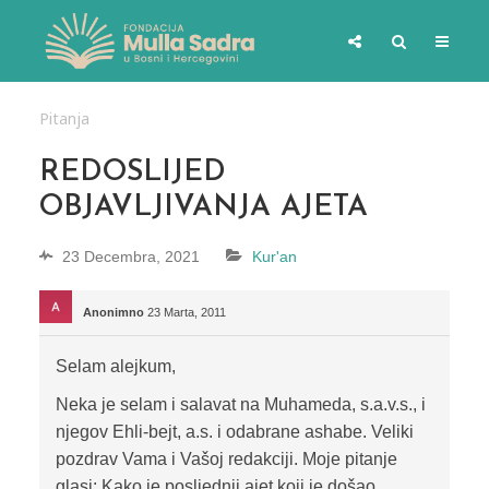
Pitanja
REDOSLIJED
OBJAVLJIVANJA AJETA
23 Decembra, 2021
Kur'an
Anonimno
23 Marta, 2011
Selam alejkum,
Neka je selam i salavat na Muhameda, s.a.v.s., i
njegov Ehli-bejt, a.s. i odabrane ashabe. Veliki
pozdrav Vama i Vašoj redakciji. Moje pitanje
glasi: Kako je posljednji ajet koji je došao,