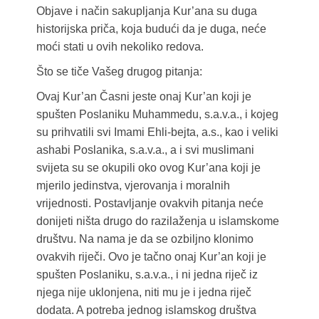
Objave i način sakupljanja Kur’ana su duga
historijska priča, koja budući da je duga, neće
moći stati u ovih nekoliko redova.
Što se tiče Vašeg drugog pitanja:
Ovaj Kur’an Časni jeste onaj Kur’an koji je
spušten Poslaniku Muhammedu, s.a.v.a., i kojeg
su prihvatili svi Imami Ehli-bejta, a.s., kao i veliki
ashabi Poslanika, s.a.v.a., a i svi muslimani
svijeta su se okupili oko ovog Kur’ana koji je
mjerilo jedinstva, vjerovanja i moralnih
vrijednosti. Postavljanje ovakvih pitanja neće
donijeti ništa drugo do razilaženja u islamskome
društvu. Na nama je da se ozbiljno klonimo
ovakvih riječi. Ovo je tačno onaj Kur’an koji je
spušten Poslaniku, s.a.v.a., i ni jedna riječ iz
njega nije uklonjena, niti mu je i jedna riječ
dodata. A potreba jednog islamskog društva