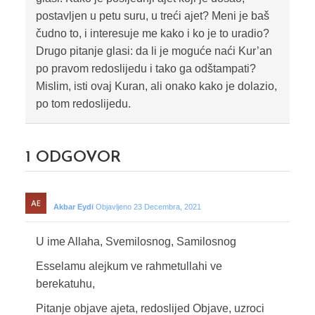
postavljen u petu suru, u treći ajet? Meni je baš
čudno to, i interesuje me kako i ko je to uradio?
Drugo pitanje glasi: da li je moguće naći Kur’an
po pravom redoslijedu i tako ga odštampati?
Mislim, isti ovaj Kuran, ali onako kako je dolazio,
po tom redoslijedu.
1
ODGOVOR
Akbar Eydi
Objavljeno 23 Decembra, 2021
U ime Allaha, Svemilosnog, Samilosnog
Esselamu alejkum ve rahmetullahi ve
berekatuhu,
Pitanje objave ajeta, redoslijed Objave, uzroci