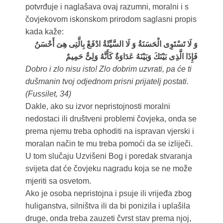
potvrđuje i naglašava ovaj razumni, moralni i s
čovjekovom iskonskom prirodom saglasni propis
kada kaže:
وَ لَا تَسْتَوِى الْحَسَنَةُ وَ لَا السَّيِّئَةُ ادْفَعْ بِالَّتِى هِىَ أَحْسَنُ
فَإِذَا الَّذِى بَيْنَكَ وَبَيْنَهُ عَدَاوَةٌ كَأَنَّهُ وَلِىٌّ حَمِيمٌ
Dobro i zlo nisu isto! Zlo dobrim uzvrati, pa će ti
dušmanin tvoj odjednom prisni prijatelj postati.
(Fussilet, 34)
Dakle, ako su izvor nepristojnosti moralni
nedostaci ili društveni problemi čovjeka, onda se
prema njemu treba ophoditi na ispravan vjerski i
moralan način te mu treba pomoći da se izliječi.
U tom slučaju Uzvišeni Bog i poredak stvaranja
svijeta dat će čovjeku nagradu koja se ne može
mjeriti sa osvetom.
Ako je osoba nepristojna i psuje ili vrijeđa zbog
huliganstva, silništva ili da bi ponizila i uplašila
druge, onda treba zauzeti čvrst stav prema njoj,