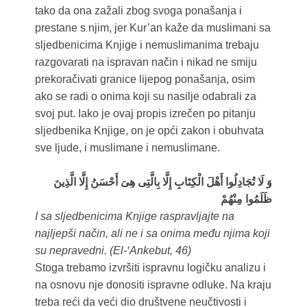
tako da ona zažali zbog svoga ponašanja i
prestane s njim, jer Kur’an kaže da muslimani sa
sljedbenicima Knjige i nemuslimanima trebaju
razgovarati na ispravan način i nikad ne smiju
prekoračivati granice lijepog ponašanja, osim
ako se radi o onima koji su nasilje odabrali za
svoj put. Iako je ovaj propis izrečen po pitanju
sljedbenika Knjige, on je opći zakon i obuhvata
sve ljude, i muslimane i nemuslimane.
وَ لَا تُجَادِلُوا أَهْلَ الْكِتَابِ إِلَّا بِالَّتِى هِىَ أَحْسَنُ إِلَّا الَّذِينَ
ظَلَمُوا مِنْهُمْ
I sa sljedbenicima Knjige raspravljajte na
najljepši način, ali ne i sa onima među njima koji
su nepravedni. (El-‘Ankebut, 46)
Stoga trebamo izvršiti ispravnu logičku analizu i
na osnovu nje donositi ispravne odluke. Na kraju
treba reći da veći dio društvene neučtivosti i