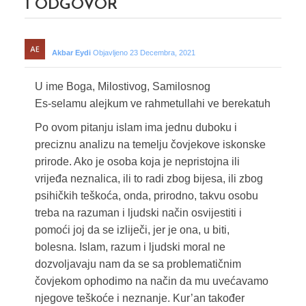
1
ODGOVOR
Akbar Eydi
Objavljeno 23 Decembra, 2021
U ime Boga, Milostivog, Samilosnog
Es-selamu alejkum ve rahmetullahi ve berekatuh
Po ovom pitanju islam ima jednu duboku i
preciznu analizu na temelju čovjekove iskonske
prirode. Ako je osoba koja je nepristojna ili
vrijeđa neznalica, ili to radi zbog bijesa, ili zbog
psihičkih teškoća, onda, prirodno, takvu osobu
treba na razuman i ljudski način osvijestiti i
pomoći joj da se izliječi, jer je ona, u biti,
bolesna. Islam, razum i ljudski moral ne
dozvoljavaju nam da se sa problematičnim
čovjekom ophodimo na način da mu uvećavamo
njegove teškoće i neznanje. Kur’an također