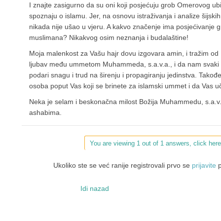
I znajte zasigurno da su oni koji posjećuju grob Omerovog ub
spoznaju o islamu. Jer, na osnovu istraživanja i analize šijski
nikada nije ušao u vjeru. A kakvo značenje ima posjećivanje
muslimana? Nikakvog osim neznanja i budalaštine!
Moja malenkost za Vašu hajr dovu izgovara amin, i tražim od
ljubav među ummetom Muhammeda, s.a.v.a., i da nam svaki d
podari snagu i trud na širenju i propagiranju jedinstva. Tako
osoba poput Vas koji se brinete za islamski ummet i da Vas uč
Neka je selam i beskonačna milost Božija Muhammedu, s.a.v.a,
ashabima.
You are viewing 1 out of 1 answers, click here
Ukoliko ste se već ranije registrovali prvo se
prijavite
p
Idi nazad