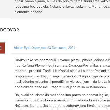
približi vama šijama, a i vas da približi nama sunnijama kako
robovima bez podjela. Neka je salavat i selam na Muhameda, 
plemenite ashabe.
DGOVOR
Akbar Eydi
Objavljeno 23 Decembra, 2021
Onako kako ste spomenuli u svome pismu, pitanje jedinstva i
trud Kur’ana Plemenitog i sunneta časnoga Poslanika, s.a.v.a. k
razdora i prepirki. Znači, i kur’anski ajeti, a i sunnet Poslanika,
čovjek musliman koji priznaje Kur’an kao Božiju knjigu i koji je
naslijeđenim mjesnim ili porodičnim vjerovanjem – da je ova k
onda nikada neće ući u raspravu ni jednim sa muslimanom.
Da, svaki od islamskih mezheba ima pravo na osnovu logike, i 
uzimanjem u obzir dobra islamskog ummeta da brani svoje mišl
Nažalost, jedna tačka je potpuno zaboravljena i bačena u nem