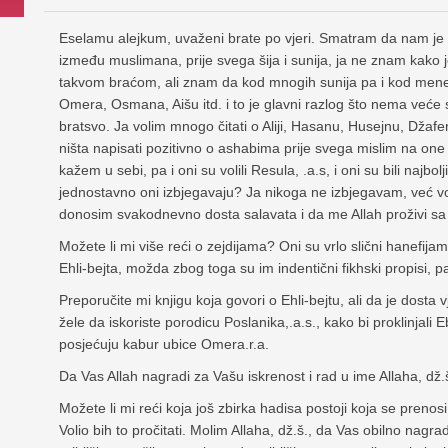
Eselamu alejkum, uvaženi brate po vjeri. Smatram da nam je
između muslimana, prije svega šija i sunija, ja ne znam kako j
takvom braćom, ali znam da kod mnogih sunija pa i kod mene 
Omera, Osmana, Aišu itd. i to je glavni razlog što nema veće 
bratsvo. Ja volim mnogo čitati o Aliji, Hasanu, Husejnu, Džafer
ništa napisati pozitivno o ashabima prije svega mislim na on
kažem u sebi, pa i oni su volili Resula, .a.s, i oni su bili najbolj
jednostavno oni izbjegavaju? Ja nikoga ne izbjegavam, već v
donosim svakodnevno dosta salavata i da me Allah proživi sa
Možete li mi više reći o zejdijama? Oni su vrlo slični hanefijama
Ehli-bejta, možda zbog toga su im indentični fikhski propisi, p
Preporučite mi knjigu koja govori o Ehli-bejtu, ali da je dosta
žele da iskoriste porodicu Poslanika,.a.s., kako bi proklinja
posjećuju kabur ubice Omera.r.a.
Da Vas Allah nagradi za Vašu iskrenost i rad u ime Allaha, dž.
Možete li mi reći koja još zbirka hadisa postoji koja se preno
Volio bih to pročitati. Molim Allaha, dž.š., da Vas obilno nagr