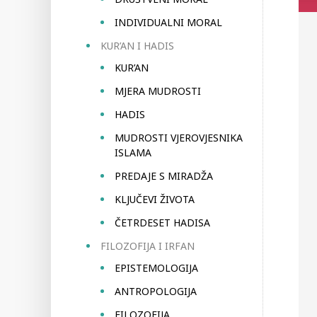
INDIVIDUALNI MORAL
KUR’AN I HADIS
KUR’AN
MJERA MUDROSTI
HADIS
MUDROSTI VJEROVJESNIKA
ISLAMA
PREDAJE S MIRADŽA
KLJUČEVI ŽIVOTA
ČETRDESET HADISA
FILOZOFIJA I IRFAN
EPISTEMOLOGIJA
ANTROPOLOGIJA
FILOZOFIJA