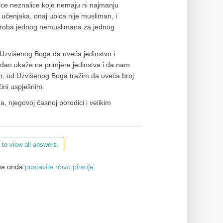
ice neznalice koje nemaju ni najmanju
h učenjaka, onaj ubica nije musliman, i
 groba jednog nemuslimana za jednog
 Uzvišenog Boga da uveća jedinstvo i
an ukaže na primjere jedinstva i da nam
đer, od Uzvišenog Boga tražim da uveća broj
ini uspješnim.
 njegovoj časnoj porodici i velikim
 to view all answers.
a onda
postavite novo pitanje
.