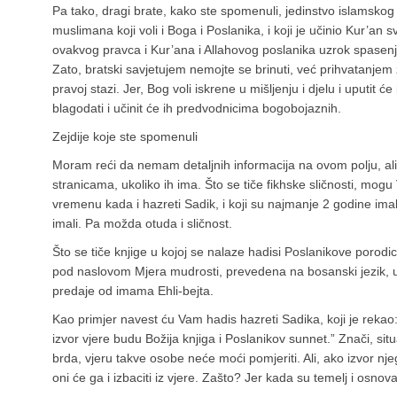
Pa tako, dragi brate, kako ste spomenuli, jedinstvo islamsko
muslimana koji voli i Boga i Poslanika, i koji je učinio Kur’an 
ovakvog pravca i Kur’ana i Allahovog poslanika uzrok spasenja
Zato, bratski savjetujem nemojte se brinuti, već prihvatanj
pravoj stazi. Jer, Bog voli iskrene u mišljenju i djelu i uputit 
blagodati i učinit će ih predvodnicima bogobojaznih.
Zejdije koje ste spomenuli
Moram reći da nemam detaljnih informacija na ovom polju, ali
stranicama, ukoliko ih ima. Što se tiče fikhske sličnosti, mogu
vremenu kada i hazreti Sadik, i koji su najmanje 2 godine im
imali. Pa možda otuda i sličnost.
Što se tiče knjige u kojoj se nalaze hadisi Poslanikove porodic
pod naslovom Mjera mudrosti, prevedena na bosanski jezik, u 
predaje od imama Ehli-bejta.
Kao primjer navest ću Vam hadis hazreti Sadika, koji je rekao: 
izvor vjere budu Božija knjiga i Poslanikov sunnet.” Znači, si
brda, vjeru takve osobe neće moći pomjeriti. Ali, ako izvor nje
oni će ga i izbaciti iz vjere. Zašto? Jer kada su temelj i osnova