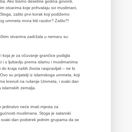
heba. Ako bismo desetine godina govorili,
čkim stvarima koje prihvataju svi muslimani,
 Stoga, zašto prvi korak koji podižemo
mskog ummeta mora biti razdor? Zašto?!
ničkim stvarima zadržala u nemaru su:
i koja je za očuvanje grančice podigla
ski i s ljubavlju prema islamu i muslimanima
 do kraja naših života raspravljali – ne bi
 Ovo su prijatelji iz islamskoga ummeta, koji
ama krenuli na rušenje Ummeta, i svaki dan
a islamskih zemalja.
 jedinstvo neće imati mjesta za
mogućnosti muslimana. Stoga je satanski
 je svaki dan podstrek jednim grupama da se