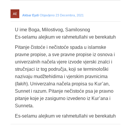
Akbar Eydi
Objavljeno 23 Decembra, 2021
U ime Boga, Milostivog, Samilosnog
Es-selamu alejkum ve rahmetullahi ve berekatuh
Pitanje čistoće i nečistoće spada u islamske
pravne propise, a sve pravne propise iz osnova i
univerzalnih načela vjere izvode vjerski znalci i
stručnjaci iz tog područja, koji se terminološki
nazivaju mudžtehidima i vjerskim pravnicima
(
fakih
). Univerzalna načela propisa su Kur’an,
Sunnet i razum. Pitanje nečistoće psa je pravno
pitanje koje je zasigurno izvedeno iz Kur’ana i
Sunneta.
Es-selamu alejkum ve rahmetullahi ve berekatuh