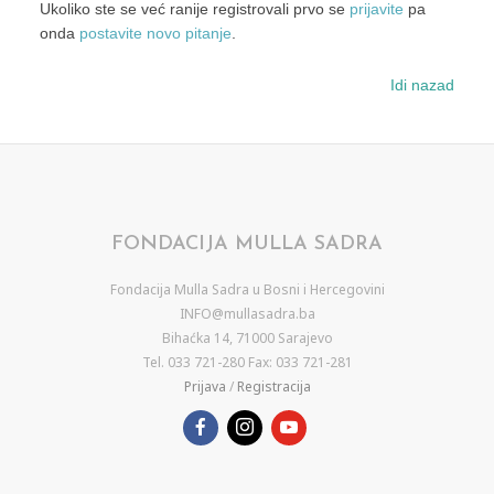
Ukoliko ste se već ranije registrovali prvo se
prijavite
pa
onda
postavite novo pitanje
.
Idi nazad
FONDACIJA MULLA SADRA
Fondacija Mulla Sadra u Bosni i Hercegovini
INFO@mullasadra.ba
Bihaćka 14, 71000 Sarajevo
Tel. 033 721-280 Fax: 033 721-281
Prijava
/
Registracija