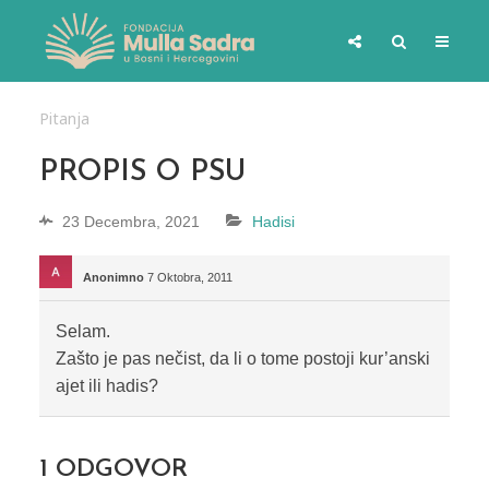
Pitanja
PROPIS O PSU
23 Decembra, 2021
Hadisi
Anonimno
7 Oktobra, 2011
Selam.
Zašto je pas nečist, da li o tome postoji kur’anski
ajet ili hadis?
1
ODGOVOR