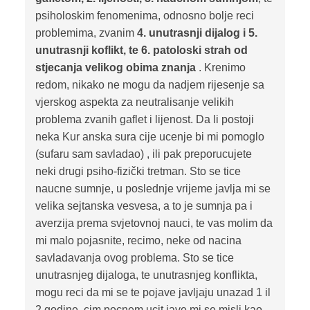
psiholoskim fenomenima, odnosno bolje reci
problemima, zvanim
4. unutrasnji dijalog i 5.
unutrasnji koflikt, te 6. patoloski strah od
stjecanja velikog obima znanja
. Krenimo
redom, nikako ne mogu da nadjem rijesenje sa
vjerskog aspekta za neutralisanje velikih
problema zvanih gaflet i lijenost. Da li postoji
neka Kur anska sura cije ucenje bi mi pomoglo
(sufaru sam savladao) , ili pak preporucujete
neki drugi psiho-fizički tretman. Sto se tice
naucne sumnje, u poslednje vrijeme javlja mi se
velika sejtanska vesvesa, a to je sumnja pa i
averzija prema svjetovnoj nauci, te vas molim da
mi malo pojasnite, recimo, neke od nacina
savladavanja ovog problema. Sto se tice
unutrasnjeg dijaloga, te unutrasnjeg konflikta,
mogu reci da mi se te pojave javljaju unazad 1 il
2 godine, cim pocnem ucit jave mi se misli kao