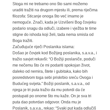
Stoga mi ne trebamo ono što sami možemo
uraditi tražiti na drugom mjestu ili, prema riječima
filozofa: Sticanje onoga što već imamo je
nemoguće. Znači, kada je Uzvišeni Bog čovjeku
podario snagu da odluči, izabere i vježba te time
stigne do ishoda koji želi, tada nema smisla od
Boga tražiti.
Začuđujuće riječi Poslanika islama:
Došao je čovjek kod Božijeg poslanika, s.a.v.a., i
tražio savjet rekavši: “O Božiji poslaniče, poduči
me nečemu što će mi podariti spokojan život,
daleko od nemira, štete i gubitaka, kako bih
posredstvom toga sebi priskrbio sreću Ovoga i
Budućeg svijeta.” Božiji poslanik, s.a.v.a., od
njega je tri puta tražio da mu potvrdi da će
postupati po onome što mu kaže. On je sva tri
puta dao potvrdan odgovor. Onda mu je
Poslanik, s.a.v.a., rekao: “Svaki put kada odlučiš