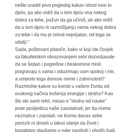
nešto uraditi prvo pogledaj kakav ishod nosi to
djelo, pa ako vidiš da u tom djelu ima nekog
dobra za tebe, požuri da ga učiniš, ali ako vidiš
da u tom djelu ili razmišljanju nema nekog dobra
za tebe i da mu je ishod neprijatan, od toga se
udalji.”
Sada, poštovani pitaoče, kako vi koji ste čovjek
sa fakultetskim obrazovanjem sebi dozvoljavate
da se šejtan i pogrešne i beskorisne misli
poigravaju s vama i oduzimaju vam spokoj i mir,
a umjesto toga donose nemir i zabrinutost?
Razmislite kakve su koristi u vašem životu od
ovakvog načina trošenja energije i straha? Kao
što ste sami rekli, misao o “strahu od nauke”
jeste posljedica naše zaostalosti, jer da nismo
neznalice i zaostali, ne bismo danas sebe
ponizili ni doveli u takvo stanje da život i
bogatstvo stavljamo u ruke nasilnih i oholih ljudi.