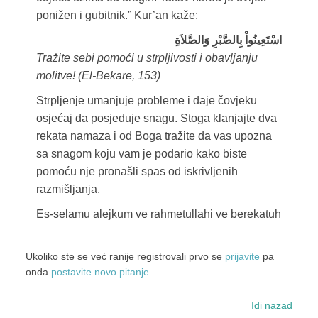
ponižen i gubitnik.” Kur’an kaže:
اسْتَعِينُواْ بِالصَّبْرِ وَالصَّلاَةِ
Tražite sebi pomoći u strpljivosti i obavljanju
molitve! (El-Bekare, 153)
Strpljenje umanjuje probleme i daje čovjeku
osjećaj da posjeduje snagu. Stoga klanjajte dva
rekata namaza i od Boga tražite da vas upozna
sa snagom koju vam je podario kako biste
pomoću nje pronašli spas od iskrivljenih
razmišljanja.
Es-selamu alejkum ve rahmetullahi ve berekatuh
Ukoliko ste se već ranije registrovali prvo se
prijavite
pa
onda
postavite novo pitanje
.
Idi nazad