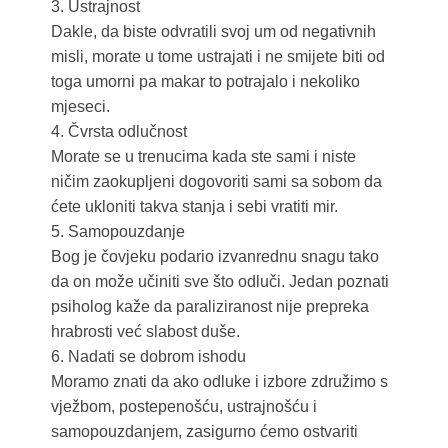
3. Ustrajnost
Dakle, da biste odvratili svoj um od negativnih
misli, morate u tome ustrajati i ne smijete biti od
toga umorni pa makar to potrajalo i nekoliko
mjeseci.
4. Čvrsta odlučnost
Morate se u trenucima kada ste sami i niste
ničim zaokupljeni dogovoriti sami sa sobom da
ćete ukloniti takva stanja i sebi vratiti mir.
5. Samopouzdanje
Bog je čovjeku podario izvanrednu snagu tako
da on može učiniti sve što odluči. Jedan poznati
psiholog kaže da paraliziranost nije prepreka
hrabrosti već slabost duše.
6. Nadati se dobrom ishodu
Moramo znati da ako odluke i izbore združimo s
vježbom, postepenošću, ustrajnošću i
samopouzdanjem, zasigurno ćemo ostvariti