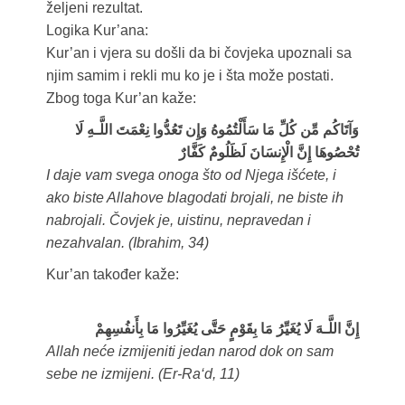
željeni rezultat.
Logika Kur’ana:
Kur’an i vjera su došli da bi čovjeka upoznali sa
njim samim i rekli mu ko je i šta može postati.
Zbog toga Kur’an kaže:
وَآتَاكُم مِّن كُلِّ مَا سَأَلْتُمُوهُ وَإِن تَعُدُّوا نِعْمَتَ اللَّـهِ لَا
تُحْصُوهَا إِنَّ الْإِنسَانَ لَظَلُومٌ كَفَّارٌ
I daje vam svega onoga što od Njega išćete, i
ako biste Allahove blagodati brojali, ne biste ih
nabrojali. Čovjek je, uistinu, nepravedan i
nezahvalan. (Ibrahim, 34)
Kur’an također kaže:
إِنَّ اللَّـهَ لَا يُغَيِّرُ‌ مَا بِقَوْمٍ حَتَّى يُغَيِّرُ‌وا مَا بِأَنفُسِهِمْ
Allah neće izmijeniti jedan narod dok on sam
sebe ne izmijeni. (Er-Ra‘d, 11)