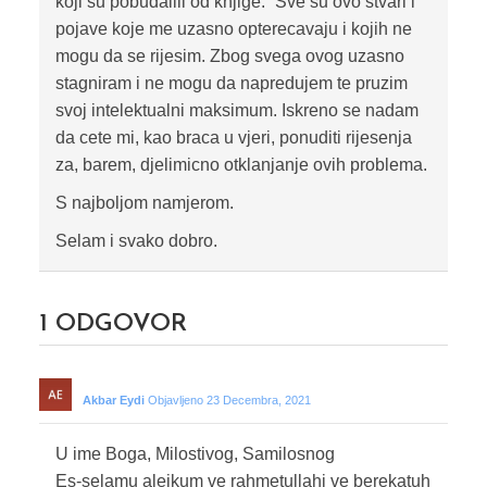
koji su pobudalili od knjige.” Sve su ovo stvari i
pojave koje me uzasno opterecavaju i kojih ne
mogu da se rijesim. Zbog svega ovog uzasno
stagniram i ne mogu da napredujem te pruzim
svoj intelektualni maksimum. Iskreno se nadam
da cete mi, kao braca u vjeri, ponuditi rijesenja
za, barem, djelimicno otklanjanje ovih problema.
S najboljom namjerom.
Selam i svako dobro.
1
ODGOVOR
Akbar Eydi
Objavljeno 23 Decembra, 2021
U ime Boga, Milostivog, Samilosnog
Es-selamu alejkum ve rahmetullahi ve berekatuh