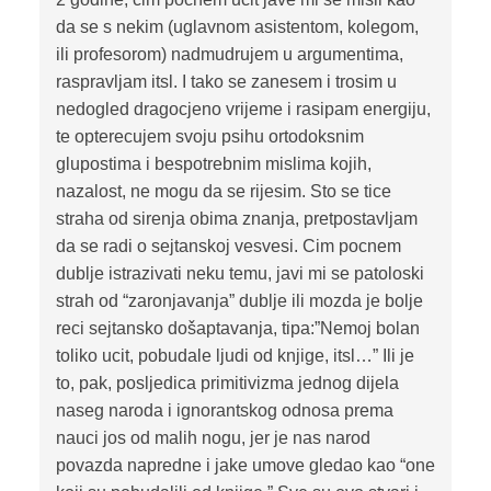
da se s nekim (uglavnom asistentom, kolegom,
ili profesorom) nadmudrujem u argumentima,
raspravljam itsl. I tako se zanesem i trosim u
nedogled dragocjeno vrijeme i rasipam energiju,
te opterecujem svoju psihu ortodoksnim
glupostima i bespotrebnim mislima kojih,
nazalost, ne mogu da se rijesim. Sto se tice
straha od sirenja obima znanja, pretpostavljam
da se radi o sejtanskoj vesvesi. Cim pocnem
dublje istrazivati neku temu, javi mi se patoloski
strah od “zaronjavanja” dublje ili mozda je bolje
reci sejtansko došaptavanja, tipa:”Nemoj bolan
toliko ucit, pobudale ljudi od knjige, itsl…” Ili je
to, pak, posljedica primitivizma jednog dijela
naseg naroda i ignorantskog odnosa prema
nauci jos od malih nogu, jer je nas narod
povazda napredne i jake umove gledao kao “one