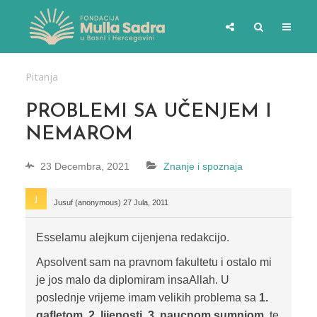
Pitanja
PROBLEMI SA UČENJEM I
NEMAROM
23 Decembra, 2021
Znanje i spoznaja
Jusuf (anonymous)
27 Jula, 2011
Esselamu alejkum cijenjena redakcijo.
Apsolvent sam na pravnom fakultetu i ostalo mi
je jos malo da diplomiram insaAllah. U
poslednje vrijeme imam velikih problema sa
1.
gafletom, 2. lijenosti, 3. naucnom sumnjom
, te