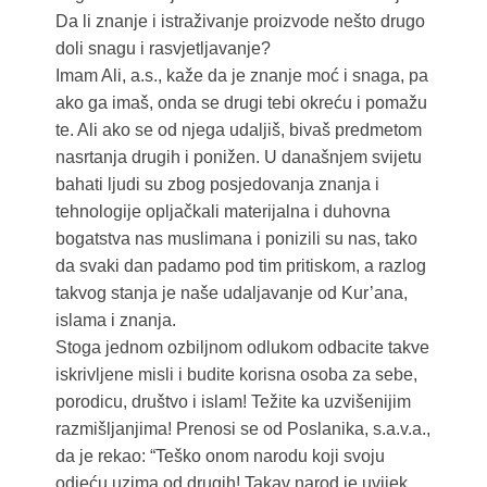
Da li znanje i istraživanje proizvode nešto drugo
doli snagu i rasvjetljavanje?
Imam Ali, a.s., kaže da je znanje moć i snaga, pa
ako ga imaš, onda se drugi tebi okreću i pomažu
te. Ali ako se od njega udaljiš, bivaš predmetom
nasrtanja drugih i ponižen. U današnjem svijetu
bahati ljudi su zbog posjedovanja znanja i
tehnologije opljačkali materijalna i duhovna
bogatstva nas muslimana i ponizili su nas, tako
da svaki dan padamo pod tim pritiskom, a razlog
takvog stanja je naše udaljavanje od Kur’ana,
islama i znanja.
Stoga jednom ozbiljnom odlukom odbacite takve
iskrivljene misli i budite korisna osoba za sebe,
porodicu, društvo i islam! Težite ka uzvišenijim
razmišljanjima! Prenosi se od Poslanika, s.a.v.a.,
da je rekao: “Teško onom narodu koji svoju
odjeću uzima od drugih! Takav narod je uvijek