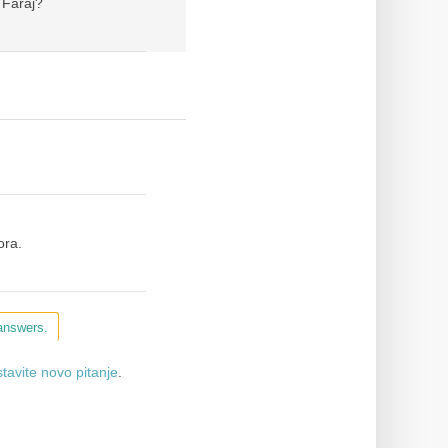
 Faraj?
ora.
 answers.
tavite novo pitanje
.