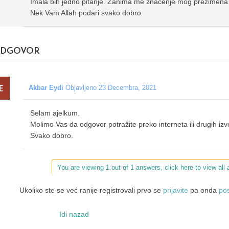
Imala bih jedno pitanje. Zanima me značenje mog prezimena
Nek Vam Allah podari svako dobro
DGOVOR
Akbar Eydi
Objavljeno 23 Decembra, 2021
Selam ajelkum.
Molimo Vas da odgovor potražite preko interneta ili drugih izv
Svako dobro.
You are viewing 1 out of 1 answers, click here to view all
Ukoliko ste se već ranije registrovali prvo se
prijavite
pa onda
pos
Idi nazad