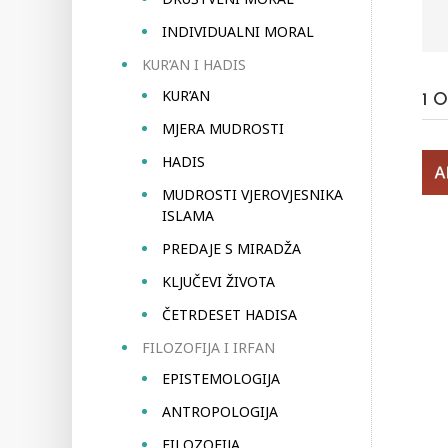
INDIVIDUALNI MORAL
KUR’AN I HADIS
KUR’AN
1
O
MJERA MUDROSTI
HADIS
MUDROSTI VJEROVJESNIKA
ISLAMA
PREDAJE S MIRADŽA
KLJUČEVI ŽIVOTA
ČETRDESET HADISA
FILOZOFIJA I IRFAN
EPISTEMOLOGIJA
ANTROPOLOGIJA
FILOZOFIJA