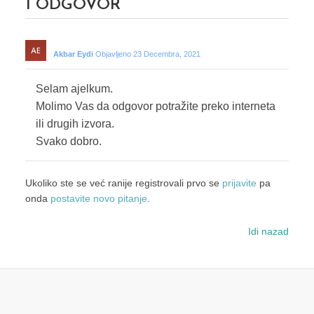
1
ODGOVOR
Akbar Eydi
Objavljeno 23 Decembra, 2021
Selam ajelkum.
Molimo Vas da odgovor potražite preko interneta
ili drugih izvora.
Svako dobro.
Ukoliko ste se već ranije registrovali prvo se
prijavite
pa
onda
postavite novo pitanje
.
Idi nazad