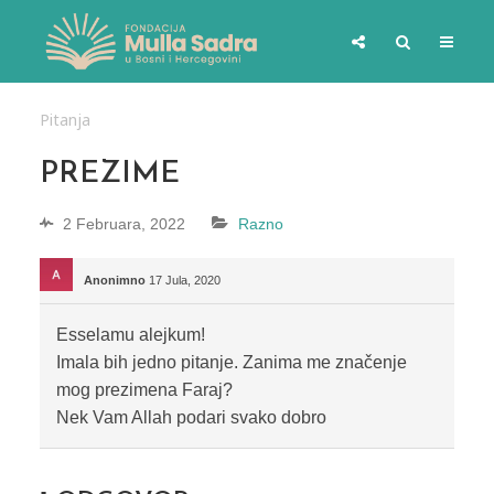
Pitanja
PREZIME
2 Februara, 2022
Razno
Anonimno
17 Jula, 2020
Esselamu alejkum!
Imala bih jedno pitanje. Zanima me značenje
mog prezimena Faraj?
Nek Vam Allah podari svako dobro