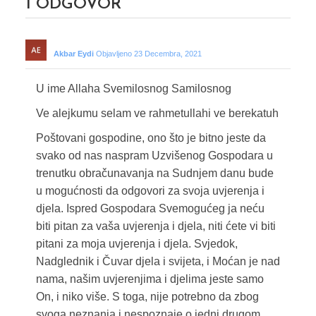
1
ODGOVOR
Akbar Eydi
Objavljeno 23 Decembra, 2021
U ime Allaha Svemilosnog Samilosnog
Ve alejkumu selam ve rahmetullahi ve berekatuh
Poštovani gospodine, ono što je bitno jeste da
svako od nas naspram Uzvišenog Gospodara u
trenutku obračunavanja na Sudnjem danu bude
u mogućnosti da odgovori za svoja uvjerenja i
djela. Ispred Gospodara Svemogućeg ja neću
biti pitan za vaša uvjerenja i djela, niti ćete vi biti
pitani za moja uvjerenja i djela. Svjedok,
Nadglednik i Čuvar djela i svijeta, i Moćan je nad
nama, našim uvjerenjima i djelima jeste samo
On, i niko više. S toga, nije potrebno da zbog
svoga neznanja i nespoznaje o jedni drugom