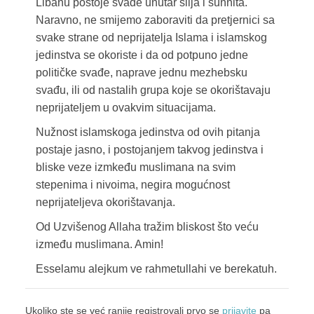
Libanu postoje svađe unutar šiija i sunnita.
Naravno, ne smijemo zaboraviti da pretjernici sa
svake strane od neprijatelja Islama i islamskog
jedinstva se okoriste i da od potpuno jedne
političke svađe, naprave jednu mezhebsku
svađu, ili od nastalih grupa koje se okorištavaju
neprijateljem u ovakvim situacijama.
Nužnost islamskoga jedinstva od ovih pitanja
postaje jasno, i postojanjem takvog jedinstva i
bliske veze izmkeđu muslimana na svim
stepenima i nivoima, negira mogućnost
neprijateljeva okorištavanja.
Od Uzvišenog Allaha tražim bliskost što veću
između muslimana. Amin!
Esselamu alejkum ve rahmetullahi ve berekatuh.
Ukoliko ste se već ranije registrovali prvo se
prijavite
pa