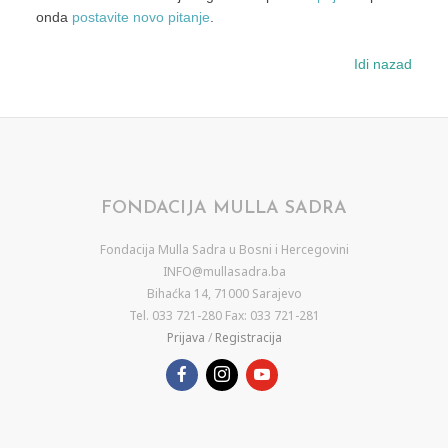
onda
postavite novo pitanje
.
Idi nazad
FONDACIJA MULLA SADRA
Fondacija Mulla Sadra u Bosni i Hercegovini
INFO@mullasadra.ba
Bihaćka 14, 71000 Sarajevo
Tel. 033 721-280 Fax: 033 721-281
Prijava
/
Registracija