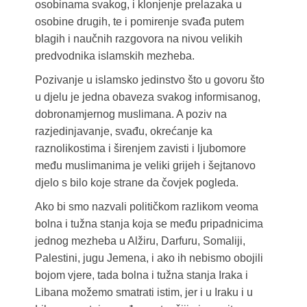
osobinama svakog, i klonjenje prelazaka u
osobine drugih, te i pomirenje svađa putem
blagih i naučnih razgovora na nivou velikih
predvodnika islamskih mezheba.
Pozivanje u islamsko jedinstvo što u govoru što
u djelu je jedna obaveza svakog informisanog,
dobronamjernog muslimana. A poziv na
razjedinjavanje, svađu, okrećanje ka
raznolikostima i širenjem zavisti i ljubomore
među muslimanima je veliki grijeh i šejtanovo
djelo s bilo koje strane da čovjek pogleda.
Ako bi smo nazvali političkom razlikom veoma
bolna i tužna stanja koja se među pripadnicima
jednog mezheba u Alžiru, Darfuru, Somaliji,
Palestini, jugu Jemena, i ako ih nebismo obojili
bojom vjere, tada bolna i tužna stanja Iraka i
Libana možemo smatrati istim, jer i u Iraku i u