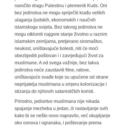
naročito dragu Palestinu i plemeniti Kuds. Oni
bez jedinstva ne mogu spriječiti krađu velikih
ulaganja ljudskih, ekonomskih i naučnih
islamskoga svijeta. Bez takvog jedinstva ne
mogu otkloniti najgore stanje životno u raznim
islamskim zemljama, pretjerano siromaštvo,
neukost, uništavajuće bolesti, niti će moći
obezbjediti poštovan i i zavrjeđujući život za
muslimane. A od svega važnije, bez takva
jedinstva neće zaustaviti fitne, ratove,
uništavajuće svađe koje su upućene od strane
neprijatelja muslimana u smjeru kolonizacije i
stizanja do njihovih satanističkih koristi.
Prirodno, jedisntvo muslimana nije nikada
spajanje mezheba u jedan, ili rastavljanje svih
kako bi se nešto novo napravilo, već okupljanje
oko osnova i ogranaka, i poštovanje prema