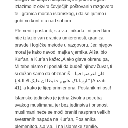
izlazimo iz okvira čovječjih poštovanih razgovora
te i granica morala islamskog, i da se ljutimo i
gubimo kontrolu nad sobom.
Plemeniti poslanik, s.a.v.a., nikada i ni pred kim
nije izlazio van granica umjerenosti, granica
pravde i logičke metode u razgovoru. Jer, njegov
moral je kako navodi majka vjernika, Aiša, bio
Kur’an, a Kur’an kaže: „A ako glave okrenu pa,
Mi tebe nismo ni poslali da budeš njihov čuvar, ti
si dužan samo da obznaniš – فان اعرضوا فما
ارسلناک علیهم حفیظا ان علیک الا البلاغ “ (Ahzab,
41), a kako je lijep primjer onaj Poslanik milosti!
Islamsko jedinstvo je jedna životna potreba
svakog muslimana, jer bez jedinstva i prisnosti
muslimani neće se moći braniti naspram velikih i
svestranih napada na Kur’an, Poslanika
plemenitog, s.a.v.a., i na islamske zemlje,