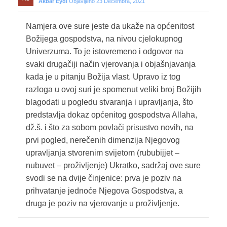
Akbar Eydi
Objavljeno 23 Decembra, 2021
Namjera ove sure jeste da ukaže na općenitost
Božijega gospodstva, na nivou cjelokupnog
Univerzuma. To je istovremeno i odgovor na
svaki drugačiji način vjerovanja i objašnjavanja
kada je u pitanju Božija vlast. Upravo iz tog
razloga u ovoj suri je spomenut veliki broj Božijih
blagodati u pogledu stvaranja i upravljanja, što
predstavlja dokaz općenitog gospodstva Allaha,
dž.š. i što za sobom povlači prisustvo novih, na
prvi pogled, nerečenih dimenzija Njegovog
upravljanja stvorenim svijetom (rububijjet –
nubuvet – proživljenje) Ukratko, sadržaj ove sure
svodi se na dvije činjenice: prva je poziv na
prihvatanje jednoće Njegova Gospodstva, a
druga je poziv na vjerovanje u proživljenje.