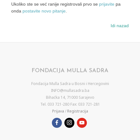
Ukoliko ste se već ranije registrovali prvo se
prijavite
pa
onda
postavite novo pitanje
.
Idi nazad
FONDACIJA MULLA SADRA
Fondacija Mulla Sadra u Bosni i Hercegovini
INFO@mullasadra.ba
Bihaćka 14, 71000 Sarajevo
Tel. 033 721-280 Fax: 033 721-281
Prijava
/
Registracija