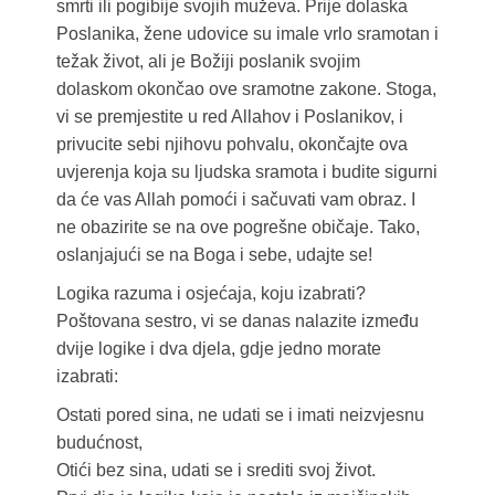
smrti ili pogibije svojih muževa. Prije dolaska
Poslanika, žene udovice su imale vrlo sramotan i
težak život, ali je Božiji poslanik svojim
dolaskom okončao ove sramotne zakone. Stoga,
vi se premjestite u red Allahov i Poslanikov, i
privucite sebi njihovu pohvalu, okončajte ova
uvjerenja koja su ljudska sramota i budite sigurni
da će vas Allah pomoći i sačuvati vam obraz. I
ne obazirite se na ove pogrešne običaje. Tako,
oslanjajući se na Boga i sebe, udajte se!
Logika razuma i osjećaja, koju izabrati?
Poštovana sestro, vi se danas nalazite između
dvije logike i dva djela, gdje jedno morate
izabrati:
Ostati pored sina, ne udati se i imati neizvjesnu
budućnost,
Otići bez sina, udati se i srediti svoj život.