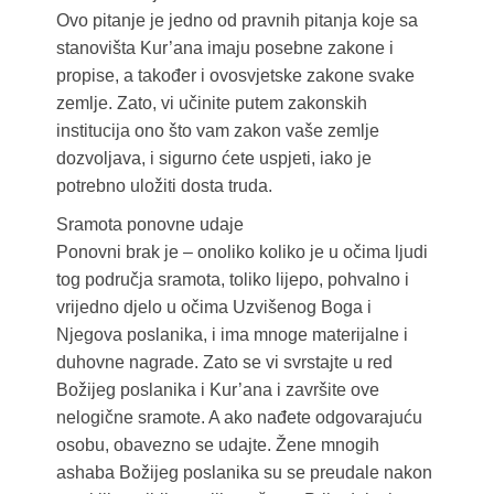
Ovo pitanje je jedno od pravnih pitanja koje sa
stanovišta Kur’ana imaju posebne zakone i
propise, a također i ovosvjetske zakone svake
zemlje. Zato, vi učinite putem zakonskih
institucija ono što vam zakon vaše zemlje
dozvoljava, i sigurno ćete uspjeti, iako je
potrebno uložiti dosta truda.
Sramota ponovne udaje
Ponovni brak je – onoliko koliko je u očima ljudi
tog područja sramota, toliko lijepo, pohvalno i
vrijedno djelo u očima Uzvišenog Boga i
Njegova poslanika, i ima mnoge materijalne i
duhovne nagrade. Zato se vi svrstajte u red
Božijeg poslanika i Kur’ana i završite ove
nelogične sramote. A ako nađete odgovarajuću
osobu, obavezno se udajte. Žene mnogih
ashaba Božijeg poslanika su se preudale nakon