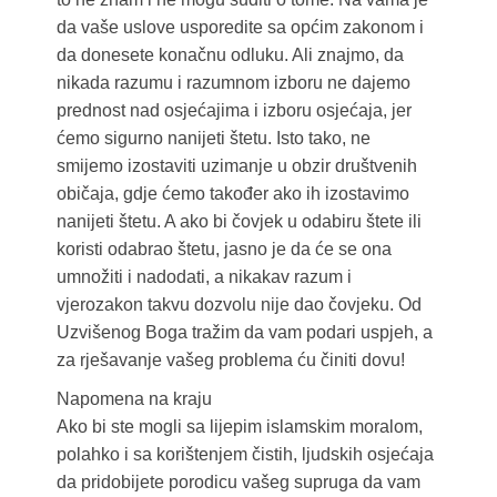
da vaše uslove usporedite sa općim zakonom i
da donesete konačnu odluku. Ali znajmo, da
nikada razumu i razumnom izboru ne dajemo
prednost nad osjećajima i izboru osjećaja, jer
ćemo sigurno nanijeti štetu. Isto tako, ne
smijemo izostaviti uzimanje u obzir društvenih
običaja, gdje ćemo također ako ih izostavimo
nanijeti štetu. A ako bi čovjek u odabiru štete ili
koristi odabrao štetu, jasno je da će se ona
umnožiti i nadodati, a nikakav razum i
vjerozakon takvu dozvolu nije dao čovjeku. Od
Uzvišenog Boga tražim da vam podari uspjeh, a
za rješavanje vašeg problema ću činiti dovu!
Napomena na kraju
Ako bi ste mogli sa lijepim islamskim moralom,
polahko i sa korištenjem čistih, ljudskih osjećaja
da pridobijete porodicu vašeg supruga da vam