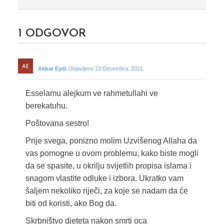
1
ODGOVOR
Akbar Eydi
Objavljeno 23 Decembra, 2021
Esselamu alejkum ve rahmetullahi ve
berekatuhu.
Poštovana sestro!
Prije svega, ponizno molim Uzvišenog Allaha da
vas pomogne u ovom problemu, kako biste mogli
da se spasite, u okrilju svijetlih propisa islama i
snagom vlastite odluke i izbora. Ukratko vam
šaljem nekoliko riječi, za koje se nadam da će
biti od koristi, ako Bog da.
Skrbništvo djeteta nakon smrti oca