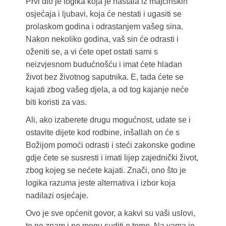
Prvi dio je logika koja je nastala iz majčinskih
osjećaja i ljubavi, koja će nestati i ugasiti se
prolaskom godina i odrastanjem vašeg sina.
Nakon nekoliko godina, vaš sin će odrasti i
oženiti se, a vi ćete opet ostati sami s
neizvjesnom budućnošću i imat ćete hladan
život bez životnog saputnika. E, tada ćete se
kajati zbog vašeg djela, a od tog kajanje neće
biti koristi za vas.
Ali, ako izaberete drugu mogućnost, udate se i
ostavite dijete kod rodbine, inšallah on će s
Božijom pomoći odrasti i steći zakonske godine
gdje ćete se susresti i imati lijep zajednički život,
zbog kojeg se nećete kajati. Znači, ono što je
logika razuma jeste alternativa i izbor koja
nadilazi osjećaje.
Ovo je sve općenit govor, a kakvi su vaši uslovi,
to ne znam i ne mogu suditi o tome. Na vama je