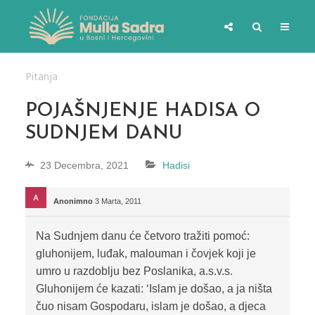
Pitanja
POJAŠNJENJE HADISA O
SUDNJEM DANU
23 Decembra, 2021
Hadisi
Anonimno
3 Marta, 2011
Na Sudnjem danu će četvoro tražiti pomoć:
gluhonijem, luđak, malouman i čovjek koji je
umro u razdoblju bez Poslanika, a.s.v.s.
Gluhonijem će kazati: ‘Islam je došao, a ja ništa
čuo nisam Gospodaru, islam je došao, a djeca