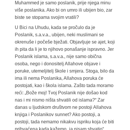
Muhammed je samo poslanik, prije njega minu
više poslanika. Ako bi on umro ili ubijen bio, zar
biste se stopama svojim vratili?
U Bici na Uhudu, kada se pročulo da je
Poslanik, s.a.v.a., ubijen, neki muslimani se
okrenuše i počeše bježati. Objavljuje se ajet, koji
ih pita da li je to njihovo ponašanje ispravno. Jer
Poslanik islama, s.a.v.a., nije samo obična
osoba, nego i donositelj Allahove objave i
poruke, utemeljitelj škole i smjera. Stoga, bilo da
ima ili nema Poslanika, Allahova poruka će
postojati, kao i škola islama. Zašto tada moramo
reći: „Bože moj! Tvoj Poslanik nije došao kod
nas i mi nismo ništa shvatili od islama?“ Zar
danas u ljudskom društvom ne postoji Allahova
knjiga i Poslanikov sunnet? Ako postoji, a
postoji, tada nemamo nikakvu ispriku koja će biti
prihvaćena kada kažemo „ja nisam shvatio“.