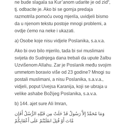
ne bude slagala sa Kur’anom udarite je od zid“,
tj. odbacite je. Ako bi se gornja predaja
razmotrila pomoću ovog mjerila, uvidjeli bismo
da u njenom tekstu postoje mnogi problemi, a
ovdje ćemo na neke i ukazati.
a) Osobe koje nisu vidjele Poslanika, s.a.v.a.
Ako bi ovo bilo mjerilo, tada bi svi muslimani
svijeta do Sudnjega dana trebali da upute žalbu
Uzvišenom Allahu. Zar je Poslanik među svojim
ummetom boravio više od 23 godine? Mnogi su
postali muslimani, a nisu Poslanika, s.a.v.a.,
vidjeli, poput Uvejsa Karanija, koji se ubraja u
velike ashabe Božijeg Poslanika, s.a.v.a.
b) 144. ajet sure Ali Imran,
وَمَا مُحَمَّدٌ إِلاَّ رَسُولٌ قَدْ خَلَتْ مِن قَبْلِهِ الرُّسُلُ أَفَإِن
مَّاتَ أَوْ قُتِلَ انقَلَبْتُمْ عَلَى أَعْقَابِكُمْ