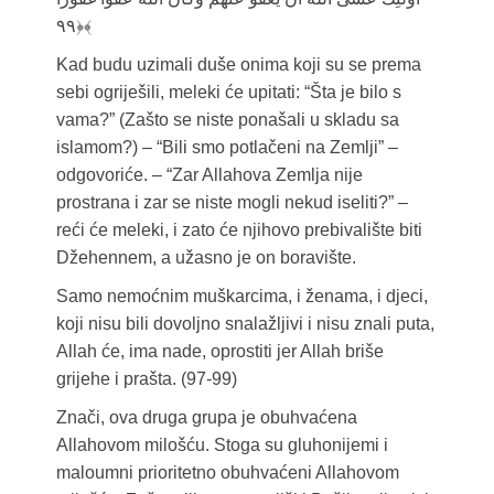
﴿۹۹﴾
Kad budu uzimali duše onima koji su se prema
sebi ogriješili, meleki će upitati: “Šta je bilo s
vama?” (Zašto se niste ponašali u skladu sa
islamom?) – “Bili smo potlačeni na Zemlji” –
odgovoriće. – “Zar Allahova Zemlja nije
prostrana i zar se niste mogli nekud iseliti?” –
reći će meleki, i zato će njihovo prebivalište biti
Džehennem, a užasno je on boravište.
Samo nemoćnim muškarcima, i ženama, i djeci,
koji nisu bili dovoljno snalažljivi i nisu znali puta,
Allah će, ima nade, oprostiti jer Allah briše
grijehe i prašta. (97-99)
Znači, ova druga grupa je obuhvaćena
Allahovom milošću. Stoga su gluhonijemi i
maloumni prioritetno obuhvaćeni Allahovom