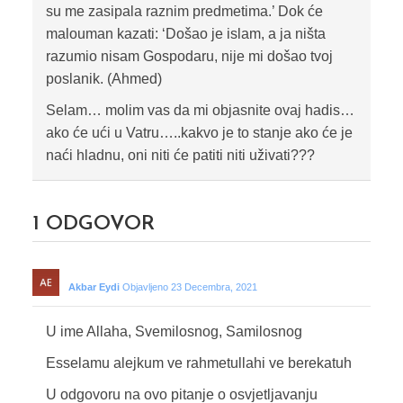
su me zasipala raznim predmetima.’ Dok će
malouman kazati: ‘Došao je islam, a ja ništa
razumio nisam Gospodaru, nije mi došao tvoj
poslanik. (Ahmed)
Selam… molim vas da mi objasnite ovaj hadis…
ako će ući u Vatru…..kakvo je to stanje ako će je
naći hladnu, oni niti će patiti niti uživati???
1
ODGOVOR
Akbar Eydi
Objavljeno 23 Decembra, 2021
U ime Allaha, Svemilosnog, Samilosnog
Esselamu alejkum ve rahmetullahi ve berekatuh
U odgovoru na ovo pitanje o osvjetljavanju