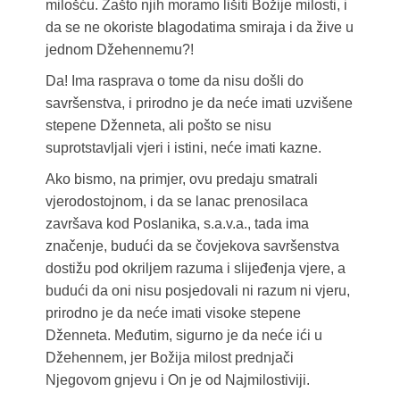
milošću. Zašto njih moramo lišiti Božije milosti, i
da se ne okoriste blagodatima smiraja i da žive u
jednom Džehennemu?!
Da! Ima rasprava o tome da nisu došli do
savršenstva, i prirodno je da neće imati uzvišene
stepene Dženneta, ali pošto se nisu
suprotstavljali vjeri i istini, neće imati kazne.
Ako bismo, na primjer, ovu predaju smatrali
vjerodostojnom, i da se lanac prenosilaca
završava kod Poslanika, s.a.v.a., tada ima
značenje, budući da se čovjekova savršenstva
dostižu pod okriljem razuma i slijeđenja vjere, a
budući da oni nisu posjedovali ni razum ni vjeru,
prirodno je da neće imati visoke stepene
Dženneta. Međutim, sigurno je da neće ići u
Džehennem, jer Božija milost prednjači
Njegovom gnjevu i On je od Najmilostiviji.