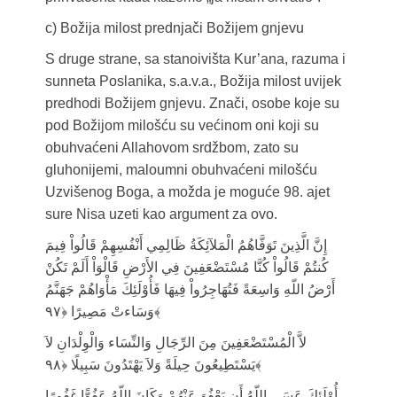
c) Božija milost prednjači Božijem gnjevu
S druge strane, sa stanoivišta Kur’ana, razuma i
sunneta Poslanika, s.a.v.a., Božija milost uvijek
predhodi Božijem gnjevu. Znači, osobe koje su
pod Božijom milošću su većinom oni koji su
obuhvaćeni Allahovom srdžbom, zato su
gluhonijemi, maloumni obuhvaćeni milošću
Uzvišenog Boga, a možda je moguće 98. ajet
sure Nisa uzeti kao argument za ovo.
إِنَّ الَّذِينَ تَوَفَّاهُمُ الْمَلآئِكَةُ ظَالِمِي أَنْفُسِهِمْ قَالُواْ فِيمَ
كُنتُمْ قَالُواْ كُنَّا مُسْتَضْعَفِينَ فِي الأَرْضِ قَالْوَاْ أَلَمْ تَكُنْ
أَرْضُ اللّهِ وَاسِعَةً فَتُهَاجِرُواْ فِيهَا فَأُوْلَئِكَ مَأْوَاهُمْ جَهَنَّمُ
وَسَاءتْ مَصِيرًا ﴿۹۷﴾
لاَّ الْمُسْتَضْعَفِينَ مِنَ الرِّجَالِ وَالنِّسَاء وَالْوِلْدَانِ لاَ
يَسْتَطِيعُونَ حِيلَةً وَلاَ يَهْتَدُونَ سَبِيلًا ﴿۹۸﴾
أُوْلَئِكَ عَسَى اللّهُ أَن يَعْفُوَ عَنْهُمْ وَكَانَ اللّهُ عَفُوًّا غَفُورًا