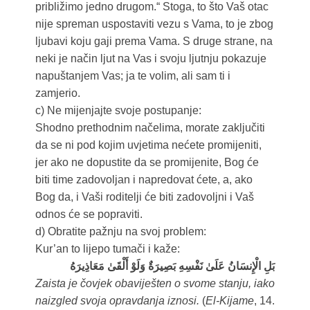
približimo jedno drugom.“ Stoga, to što Vaš otac
nije spreman uspostaviti vezu s Vama, to je zbog
ljubavi koju gaji prema Vama. S druge strane, na
neki je način ljut na Vas i svoju ljutnju pokazuje
napuštanjem Vas; ja te volim, ali sam ti i
zamjerio.
c) Ne mijenjajte svoje postupanje:
Shodno prethodnim načelima, morate zaključiti
da se ni pod kojim uvjetima nećete promijeniti,
jer ako ne dopustite da se promijenite, Bog će
biti time zadovoljan i napredovat ćete, a, ako
Bog da, i Vaši roditelji će biti zadovoljni i Vaš
odnos će se popraviti.
d) Obratite pažnju na svoj problem:
Kur’an to lijepo tumači i kaže:
بَلِ الْإِنسَانُ عَلَىٰ نَفْسِهِ بَصِيرَةٌ وَلَوْ أَلْقَىٰ مَعَاذِيرَهُ
Zaista je čovjek obaviješten o svome stanju, iako
naizgled svoja opravdanja iznosi.
(
El-Kijame
, 14.