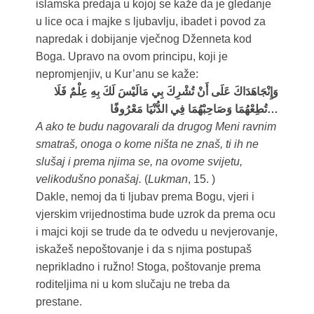
islamska predaja u kojoj se kaže da je gledanje
u lice oca i majke s ljubavlju, ibadet i povod za
napredak i dobijanje vječnog Dženneta kod
Boga. Upravo na ovom principu, koji je
nepromjenjiv, u Kur’anu se kaže:
وَإِنْجَاهَدَاكَ عَلَى أَنْ تُشْرِكَ بِي مَالَيْسَ لَكَ بِهِ عِلْمٌ فَلَا
تُطِعْهُمَا وَصَاحِبْهُمَا فِي الدُّنْيَا مَعْرُوفًا…
A ako te budu nagovarali da drugog Meni ravnim
smatraš, onoga o kome ništa ne znaš, ti ih ne
slušaj i prema njima se, na ovome svijetu,
velikodušno ponašaj.
(
Lukman
, 15. )
Dakle, nemoj da ti ljubav prema Bogu, vjeri i
vjerskim vrijednostima bude uzrok da prema ocu
i majci koji se trude da te odvedu u nevjerovanje,
iskažeš nepoštovanje i da s njima postupaš
neprikladno i ružno! Stoga, poštovanje prema
roditeljima ni u kom slučaju ne treba da
prestane.