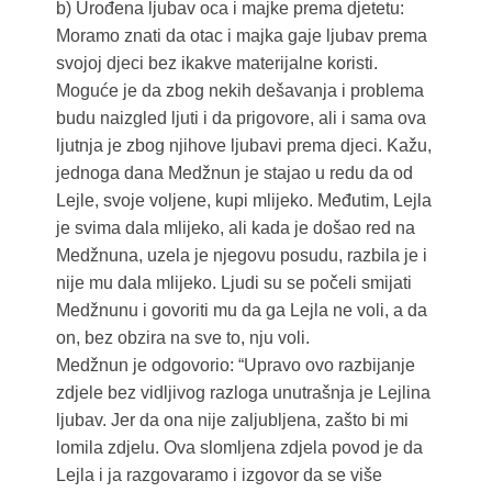
b) Urođena ljubav oca i majke prema djetetu:
Moramo znati da otac i majka gaje ljubav prema
svojoj djeci bez ikakve materijalne koristi.
Moguće je da zbog nekih dešavanja i problema
budu naizgled ljuti i da prigovore, ali i sama ova
ljutnja je zbog njihove ljubavi prema djeci. Kažu,
jednoga dana Medžnun je stajao u redu da od
Lejle, svoje voljene, kupi mlijeko. Međutim, Lejla
je svima dala mlijeko, ali kada je došao red na
Medžnuna, uzela je njegovu posudu, razbila je i
nije mu dala mlijeko. Ljudi su se počeli smijati
Medžnunu i govoriti mu da ga Lejla ne voli, a da
on, bez obzira na sve to, nju voli.
Medžnun je odgovorio: “Upravo ovo razbijanje
zdjele bez vidljivog razloga unutrašnja je Lejlina
ljubav. Jer da ona nije zaljubljena, zašto bi mi
lomila zdjelu. Ova slomljena zdjela povod je da
Lejla i ja razgovaramo i izgovor da se više