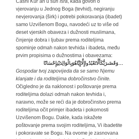
Časni Kur’an u suri
Isra
, kada govori o
vjerovanju u Jednog Boga (tevhid), negiranju
nevjerovanja (širk) i potrebi pokoravanja (ibadet)
samo Uzvišenom Bogu, navodeći uz to više od
deset vjerskih obaveza i dužnosti muslimana,
činjenje dobra i ljubav prema roditeljima
spominje odmah nakon tevhida i ibadeta, među
prvim propisima o dužnostima i obavezama:
وَقَضَىرَبُّكَأَلَّاتَعْبُدُواإِلَّاإِيَّاهُوَبِالْوَالِدَيْنِإِحْسَانًا…
Gospodar tvoj zapovijeda da se samo Njemu
klanjate i da roditeljima dobročinstvo činite.
Očigledno je da naklonost i poštovanje prema
roditeljima dolazi odmah nakon tevhida i,
naravno, može se reći da je dobročinstvo prema
roditeljima očit primjer ibadeta i pokornosti
Uzvišenom Bogu. Dakle, kada iskažete
poštovanje prema svojim roditeljima, Vi ibadetite
i pokoravate se Bogu. Na ovome je zasnovana