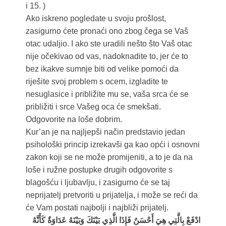
i 15. )
Ako iskreno pogledate u svoju prošlost,
zasigurno ćete pronaći ono zbog čega se Vaš
otac udaljio. I ako ste uradili nešto što Vaš otac
nije očekivao od vas, nadoknadite to, jer će to
bez ikakve sumnje biti od velike pomoći da
riješite svoj problem s ocem, izgladite te
nesuglasice i približite mu se, vaša srca će se
približiti i srce Vašeg oca će smekšati.
Odgovorite na loše dobrim.
Kur’an je na najljepši način predstavio jedan
psihološki princip izrekavši ga kao opći i osnovni
zakon koji se ne može promijeniti, a to je da na
loše i ružne postupke drugih odgovorite s
blagošću i ljubavlju, i zasigurno će se taj
neprijatelj pretvoriti u prijatelja, i može se reći da
će Vam postati najbolji i najbliži prijatelj.
ادْفَعْ بِالَّتِي هِيَ أَحْسَنُ فَإِذَا الَّذِي بَيْنَكَ وَبَيْنَهُ عَدَاوَةٌ كَأَنَّهُ