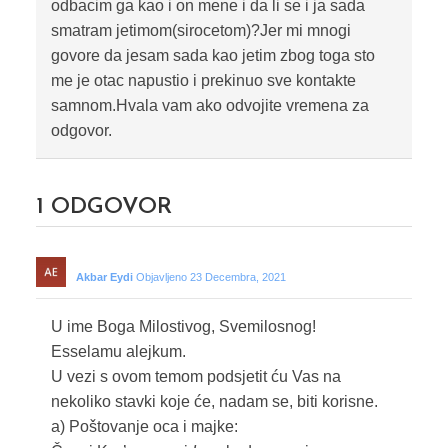
odbacim ga kao i on mene i da li se i ja sada
smatram jetimom(sirocetom)?Jer mi mnogi
govore da jesam sada kao jetim zbog toga sto
me je otac napustio i prekinuo sve kontakte
samnom.Hvala vam ako odvojite vremena za
odgovor.
1
ODGOVOR
Akbar Eydi
Objavljeno 23 Decembra, 2021
U ime Boga Milostivog, Svemilosnog!
Esselamu alejkum.
U vezi s ovom temom podsjetit ću Vas na
nekoliko stavki koje će, nadam se, biti korisne.
a) Poštovanje oca i majke: