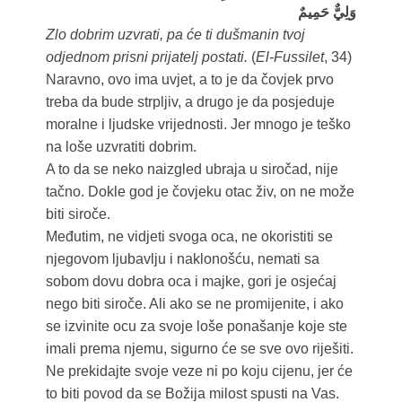
وَلِيٌّ حَمِيمٌ
Zlo dobrim uzvrati, pa će ti dušmanin tvoj
odjednom prisni prijatelj postati.
(
El-Fussilet
, 34)
Naravno, ovo ima uvjet, a to je da čovjek prvo
treba da bude strpljiv, a drugo je da posjeduje
moralne i ljudske vrijednosti. Jer mnogo je teško
na loše uzvratiti dobrim.
A to da se neko naizgled ubraja u siročad, nije
tačno. Dokle god je čovjeku otac živ, on ne može
biti siroče.
Međutim, ne vidjeti svoga oca, ne okoristiti se
njegovom ljubavlju i naklonošću, nemati sa
sobom dovu dobra oca i majke, gori je osjećaj
nego biti siroče. Ali ako se ne promijenite, i ako
se izvinite ocu za svoje loše ponašanje koje ste
imali prema njemu, sigurno će se sve ovo riješiti.
Ne prekidajte svoje veze ni po koju cijenu, jer će
to biti povod da se Božija milost spusti na Vas.