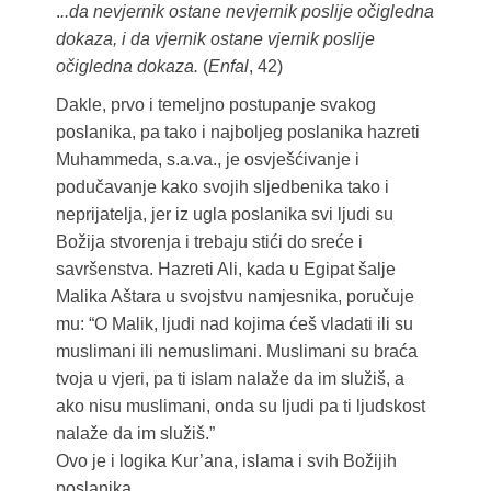
.
..da nevjernik ostane nevjernik poslije očigledna
dokaza, i da vjernik ostane vjernik poslije
očigledna dokaza.
(
Enfal
, 42)
Dakle, prvo i temeljno postupanje svakog
poslanika, pa tako i najboljeg poslanika hazreti
Muhammeda, s.a.va., je osvješćivanje i
podučavanje kako svojih sljedbenika tako i
neprijatelja, jer iz ugla poslanika svi ljudi su
Božija stvorenja i trebaju stići do sreće i
savršenstva. Hazreti Ali, kada u Egipat šalje
Malika Aštara u svojstvu namjesnika, poručuje
mu: “O Malik, ljudi nad kojima ćeš vladati ili su
muslimani ili nemuslimani. Muslimani su braća
tvoja u vjeri, pa ti islam nalaže da im služiš, a
ako nisu muslimani, onda su ljudi pa ti ljudskost
nalaže da im služiš.”
Ovo je i logika Kur’ana, islama i svih Božijih
poslanika.