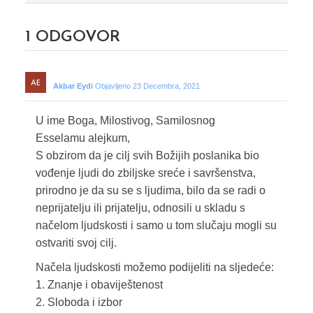
1
ODGOVOR
Akbar Eydi
Objavljeno 23 Decembra, 2021
U ime Boga, Milostivog, Samilosnog
Esselamu alejkum,
S obzirom da je cilj svih Božijih poslanika bio
vođenje ljudi do zbiljske sreće i savršenstva,
prirodno je da su se s ljudima, bilo da se radi o
neprijatelju ili prijatelju, odnosili u skladu s
načelom ljudskosti i samo u tom slučaju mogli su
ostvariti svoj cilj.
Načela ljudskosti možemo podijeliti na sljedeće:
1. Znanje i obaviještenost
2. Sloboda i izbor