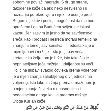
sobom ne povlači nagradu. S druge strane,
također se kaže da ako neko nesvjesno i u
neznanju porekne vjeru i njezino učenje pred
Bogom nije kriv i postoji mogućnost da mu bude
oprošteno i da na Budućem svijetu ne iskusi
kaznu. Jer, sasvim je jasno da se savršenstvo i
sreća, kao i propast i nesreća moraju temeljiti na
znanju, a temelj savršenstva ili nedostatka je u
mjeri ljubavi i mržnje – što je ljubav veća,
kretanje ka željenom je brže, isto tako što je
neprijateljstvo jače mržnja i udaljenost su veći.
Količina ljubavi svakog čovjeka prema voljenom
je u mjeri znanja zaljubljenog o vrijednostima
voljenog. Isto tako, mržnja prema omraženom je
u mjeri znanja čovjeka o opasnostima i
nedostacima onoga koji je predmet mržnje.
Stoga Kur’an kaže:
لِّيَهْلِكَ مَنْ هَلَكَ عَن بَيِّنَةٍ وَيَحْيَى مَنْ حَيَّ عَن بَيِّنَةٍ