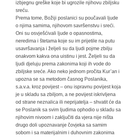
izbjegnu greške koje bi ugrozile njihovu zbiljsku
sreću.
Prema tome, Božiji poslanici su poučavali ljude
o njima samima, njihovom savršenstvu i sreći.
Oni su osvješćivali ljude o opasnostima,
neredima i štetama koje su im prijetile na putu
usavršavanja i željeli su da ljudi pojme zbilju
onakvom kakva ona uistinu i jest. Željeli su da
ljudi djeluju prema zakonima koji ih vode do
zbiljske sreće. Ako neko jednom pročita Kur’an i
upozna se sa metodom časnog Poslanika,
s.a.v.a. kroz povijest – onu ispravnu povijest koja
je u skladu sa zbiljom, a ne povijest iskrivljena
od strane neznalica ili neprijatelja – shvatit će da
se Poslanik sa svim ljudima ophodio u skladu sa
njihovim nivoom i zaključiti da vjera nije ništa
drugo doli upoznavanje čovjeka sa samim
sobom i sa materijalnim i duhovnim zakonima