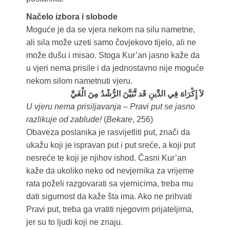
Načelo izbora i slobode
Moguće je da se vjera nekom na silu nametne,
ali sila može uzeti samo čovjekovo tijelo, ali ne
može dušu i misao. Stoga Kur’an jasno kaže da
u vjeri nema prisile i da jednostavno nije moguće
nekom silom nametnuti vjeru.
لاَ إِكْرَاهَ فِي الدِّينِ قَد تَّبَيَّنَ الرُّشْدُ مِنَ الْغَيِّ
U vjeru nema prisiljavanja – Pravi put se jasno
razlikuje od zablude!
(
Bekare
, 256)
Obaveza poslanika je rasvijetliti put, znači da
ukažu koji je ispravan put i put sreće, a koji put
nesreće te koji je njihov ishod. Časni Kur’an
kaže da ukoliko neko od nevjernika za vrijeme
rata poželi razgovarati sa vjernicima, treba mu
dati sigurnost da kaže šta ima. Ako ne prihvati
Pravi put, treba ga vratiti njegovim prijateljima,
jer su to ljudi koji ne znaju.