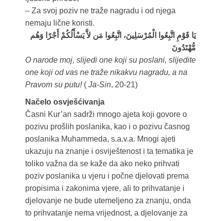
– Za svoj poziv ne traže nagradu i od njega
nemaju lične koristi.
يَا قَوْمِ اتَّبِعُوا الْمُرْسَلِينَ، اتَّبِعُوا مَن لاَّ يَسْأَلُكُمْ أَجْرًا وَهُم
مُّهْتَدُونَ
O narode moj, slijedi one koji su poslani, slijedite
one koji od vas ne traže nikakvu nagradu, a na
Pravom su putu!
(
Ja-Sin
, 20-21)
Načelo osvješćivanja
Časni Kur’an sadrži mnogo ajeta koji govore o
pozivu prošlih poslanika, kao i o pozivu časnog
poslanika Muhammeda, s.a.v.a. Mnogi ajeti
ukazuju na znanje i osviještenost i ta tematika je
toliko važna da se kaže da ako neko prihvati
poziv poslanika u vjeru i počne djelovati prema
propisima i zakonima vjere, ali to prihvatanje i
djelovanje ne bude utemeljeno za znanju, onda
to prihvatanje nema vrijednost, a djelovanje za